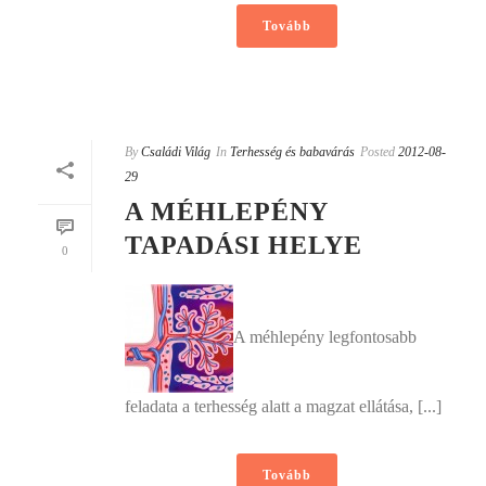
Tovább
By
Családi Világ
In
Terhesség és babavárás
Posted
2012-08-
29
A MÉHLEPÉNY
TAPADÁSI HELYE
0
A méhlepény legfontosabb
feladata a terhesség alatt a magzat ellátása, [...]
Tovább