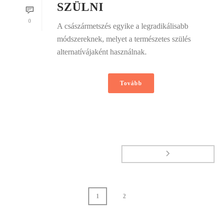
SZÜLNI
0
A császármetszés egyike a legradikálisabb
módszereknek, melyet a természetes szülés
alternatívájaként használnak.
Tovább
1
2