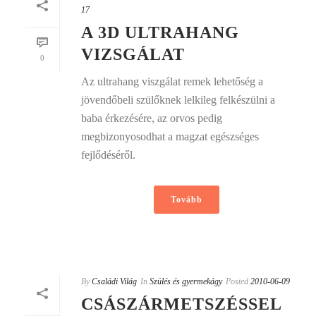
17
A 3D ULTRAHANG
VIZSGÁLAT
0
Az ultrahang viszgálat remek lehetőség a
jövendőbeli szülőknek lelkileg felkészülni a
baba érkezésére, az orvos pedig
megbizonyosodhat a magzat egészséges
fejlődéséről.
Tovább
By
Családi Világ
In
Szülés és gyermekágy
Posted
2010-06-09
CSÁSZÁRMETSZÉSSEL