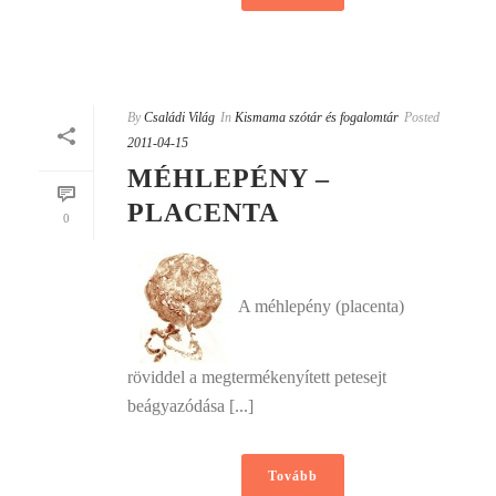
By
Családi Világ
In
Kismama szótár és fogalomtár
Posted
2011-04-15
MÉHLEPÉNY –
PLACENTA
0
A méhlepény (placenta)
röviddel a megtermékenyített petesejt
beágyazódása [...]
Tovább