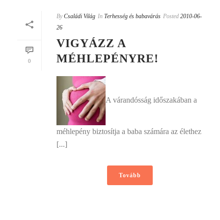
By
Családi Világ
In
Terhesség és babavárás
Posted
2010-06-
26
VIGYÁZZ A
MÉHLEPÉNYRE!
0
A várandósság időszakában a
méhlepény biztosítja a baba számára az élethez
[...]
Tovább