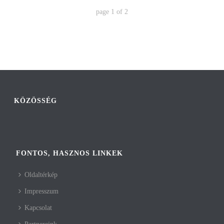
page
1
of
2
KÖZÖSSÉG
FONTOS, HASZNOS LINKEK
Oldaltérkép
Impresszum
Kapcsolat