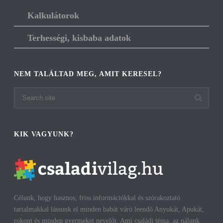
Kalkulátorok
Terhességi, kisbaba adatok
NEM TALÁLTAD MEG, AMIT KERESEL?
KIK VAGYUNK?
Célunk, hogy hasznos, friss információkkal és szórakoztató
tartalmakkal lássunk el minden babát váró leendő Anyukát, Apukát,
rokont és minden gyermeket nevelőt. Ami családi téma, az nálunk