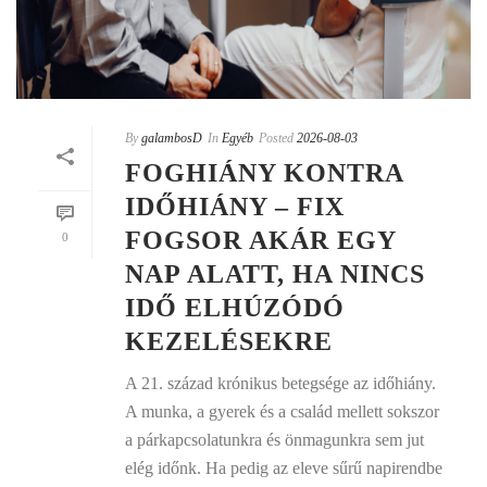
By
galambosD
In
Egyéb
Posted
2026-08-03
FOGHIÁNY KONTRA
IDŐHIÁNY – FIX
FOGSOR AKÁR EGY
0
NAP ALATT, HA NINCS
IDŐ ELHÚZÓDÓ
KEZELÉSEKRE
A 21. század krónikus betegsége az időhiány.
A munka, a gyerek és a család mellett sokszor
a párkapcsolatunkra és önmagunkra sem jut
elég időnk. Ha pedig az eleve sűrű napirendbe