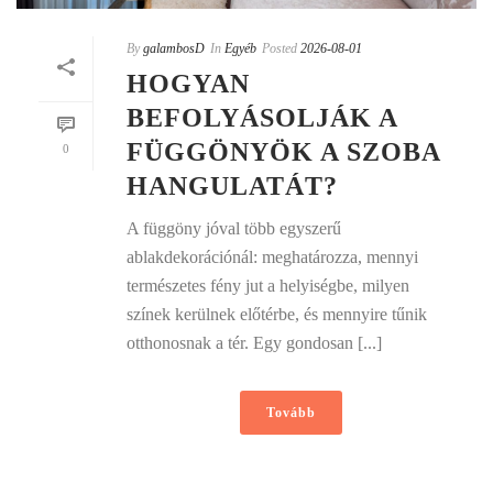
By
galambosD
In
Egyéb
Posted
2026-08-01
HOGYAN
BEFOLYÁSOLJÁK A
FÜGGÖNYÖK A SZOBA
0
HANGULATÁT?
A függöny jóval több egyszerű
ablakdekorációnál: meghatározza, mennyi
természetes fény jut a helyiségbe, milyen
színek kerülnek előtérbe, és mennyire tűnik
otthonosnak a tér. Egy gondosan [...]
Tovább