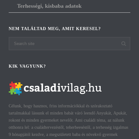
Terhességi, kisbaba adatok
NEM TALÁLTAD MEG, AMIT KERESEL?
KIK VAGYUNK?
Célunk, hogy hasznos, friss információkkal és szórakoztató
tartalmakkal lássunk el minden babát váró leendő Anyukát, Apukát,
rokont és minden gyermeket nevelőt. Ami családi téma, az nálunk
otthonra lel: a családtervezéstől, teherbeeséstől, a terhesség izgalmas
9 hónapjától kezdve, a megszületett baba és növekvő gyermek