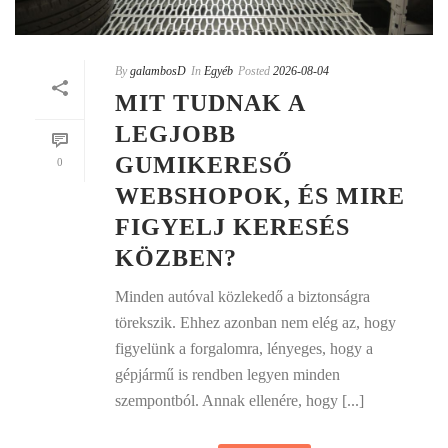
By
galambosD
In
Egyéb
Posted
2026-08-04
MIT TUDNAK A
LEGJOBB
GUMIKERESŐ
0
WEBSHOPOK, ÉS MIRE
FIGYELJ KERESÉS
KÖZBEN?
Minden autóval közlekedő a biztonságra
törekszik. Ehhez azonban nem elég az, hogy
figyelünk a forgalomra, lényeges, hogy a
gépjármű is rendben legyen minden
szempontból. Annak ellenére, hogy [...]