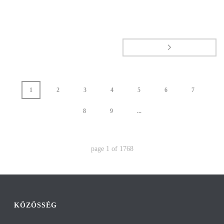
1
2
3
4
5
6
7
8
9
...
page
1
of
1768
KÖZÖSSÉG