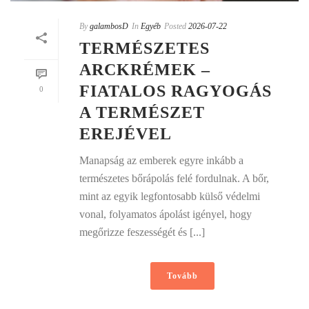
By
galambosD
In
Egyéb
Posted
2026-07-22
TERMÉSZETES
ARCKRÉMEK –
FIATALOS RAGYOGÁS
0
A TERMÉSZET
EREJÉVEL
Manapság az emberek egyre inkább a
természetes bőrápolás felé fordulnak. A bőr,
mint az egyik legfontosabb külső védelmi
vonal, folyamatos ápolást igényel, hogy
megőrizze feszességét és [...]
Tovább