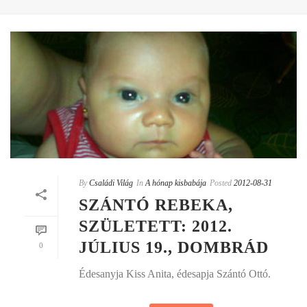
By
Családi Világ
In
A hónap kisbabája
Posted
2012-08-31
SZÁNTÓ REBEKA,
SZÜLETETT: 2012.
JÚLIUS 19., DOMBRÁD
0
Édesanyja Kiss Anita, édesapja Szántó Ottó.