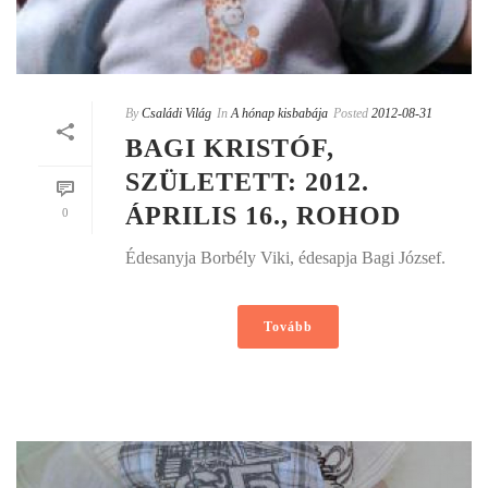
By
Családi Világ
In
A hónap kisbabája
Posted
2012-08-31
BAGI KRISTÓF,
SZÜLETETT: 2012.
ÁPRILIS 16., ROHOD
0
Édesanyja Borbély Viki, édesapja Bagi József.
Tovább