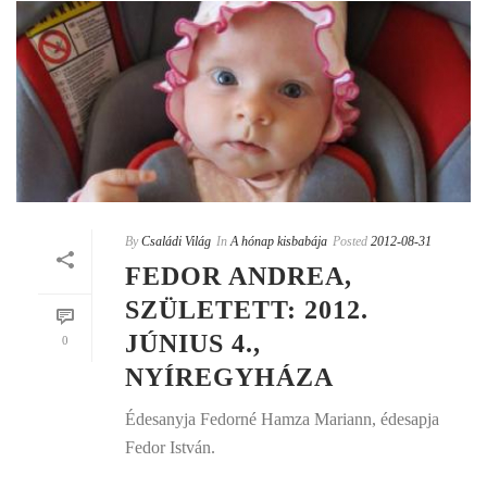
By
Családi Világ
In
A hónap kisbabája
Posted
2012-08-31
FEDOR ANDREA,
SZÜLETETT: 2012.
JÚNIUS 4.,
0
NYÍREGYHÁZA
Édesanyja Fedorné Hamza Mariann, édesapja
Fedor István.