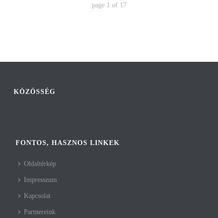
page
1
of
17
KÖZÖSSÉG
FONTOS, HASZNOS LINKEK
Oldaltérkép
Impresszum
Kapcsolat
Partnereink