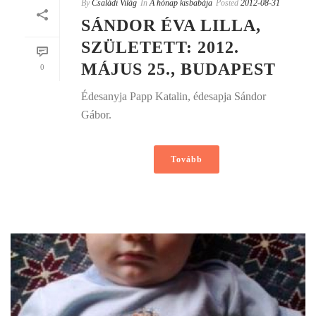
By
Családi Világ
In
A hónap kisbabája
Posted
2012-08-31
SÁNDOR ÉVA LILLA,
SZÜLETETT: 2012.
MÁJUS 25., BUDAPEST
0
Édesanyja Papp Katalin, édesapja Sándor
Gábor.
Tovább