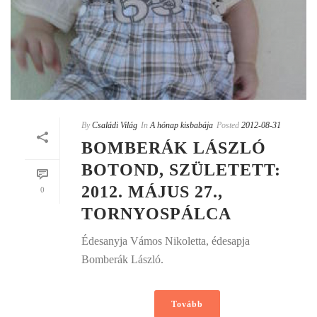
By
Családi Világ
In
A hónap kisbabája
Posted
2012-08-31
BOMBERÁK LÁSZLÓ
BOTOND, SZÜLETETT:
2012. MÁJUS 27.,
0
TORNYOSPÁLCA
Édesanyja Vámos Nikoletta, édesapja
Bomberák László.
Tovább