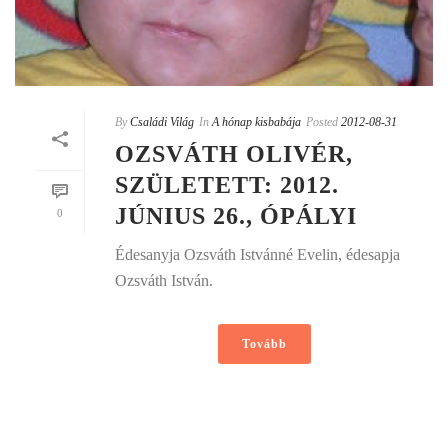
By
Családi Világ
In
A hónap kisbabája
Posted
2012-08-31
OZSVÁTH OLIVÉR,
SZÜLETETT: 2012.
JÚNIUS 26., ÓPÁLYI
0
Édesanyja Ozsváth Istvánné Evelin, édesapja
Ozsváth István.
Tovább