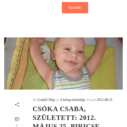
Tovább
By
Családi Világ
In
A hónap kisbabája
Posted
2012-08-31
CSÓKA CSABA,
SZÜLETETT: 2012.
MÁJUS 25, PIRICSE
0