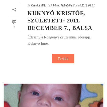
By
Családi Világ
In
A hónap kisbabája
Posted
2012-08-31
KUKNYÓ KRISTÓF,
SZÜLETETT: 2011.
DECEMBER 7., BALSA
0
Édesanyja Rozgonyi Zsuzsanna, édesapja
Kuknyó Imre.
Tovább