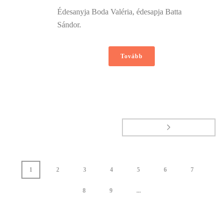
Édesanyja Boda Valéria, édesapja Batta
Sándor.
Tovább
1
2
3
4
5
6
7
8
9
...