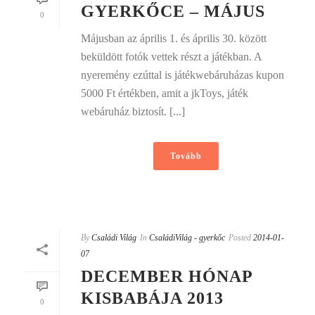
GYERKŐCE – MÁJUS
0
Májusban az április 1. és április 30. között
beküldött fotók vettek részt a játékban. A
nyeremény ezúttal is játékwebáruházas kupon
5000 Ft értékben, amit a jkToys, játék
webáruház biztosít. [...]
Tovább
By
Családi Világ
In
CsaládiVilág - gyerkőc
Posted
2014-01-
07
DECEMBER HÓNAP
KISBABÁJA 2013
0