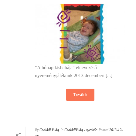
"A hónap kisbabája" elnevezésű
nyereményjátékunk 2013 decemberi [...]
Tovább
By
Családi Világ
In
CsaládiVilág - gyerkőc
Posted
2013-12-