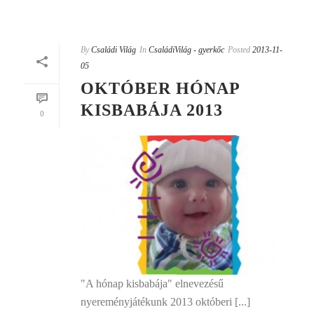
By
Családi Világ
In
CsaládiVilág - gyerkőc
Posted
2013-11-
05
OKTÓBER HÓNAP
KISBABÁJA 2013
0
"A hónap kisbabája" elnevezésű
nyereményjátékunk 2013 októberi [...]