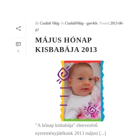
By
Családi Világ
In
CsaládiVilág - gyerkőc
Posted
2013-06-
07
MÁJUS HÓNAP
KISBABÁJA 2013
0
"A hónap kisbabája" elnevezésű
nyereményjátékunk 2013 májusi [...]