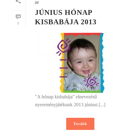
04
JÚNIUS HÓNAP
KISBABÁJA 2013
0
"A hónap kisbabája" elnevezésű
nyereményjátékunk 2013 júniusi [...]
Tovább