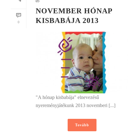
05
NOVEMBER HÓNAP
KISBABÁJA 2013
0
"A hónap kisbabája" elnevezésű
nyereményjátékunk 2013 novemberi [...]
Tovább