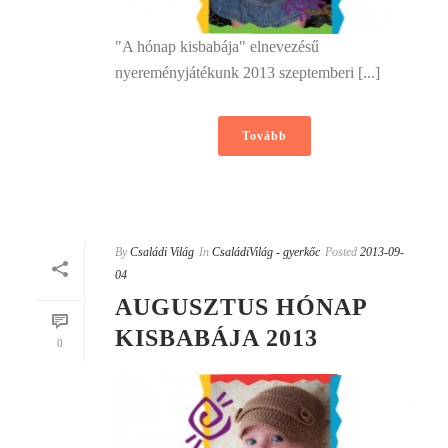
"A hónap kisbabája" elnevezésű
nyereményjátékunk 2013 szeptemberi [...]
Tovább
By
Családi Világ
In
CsaládiVilág - gyerkőc
Posted
2013-09-
04
AUGUSZTUS HÓNAP
KISBABÁJA 2013
0