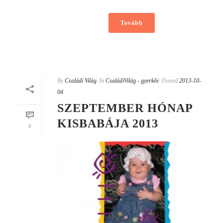
Tovább
By
Családi Világ
In
CsaládiVilág - gyerkőc
Posted
2013-10-
04
SZEPTEMBER HÓNAP
KISBABÁJA 2013
0