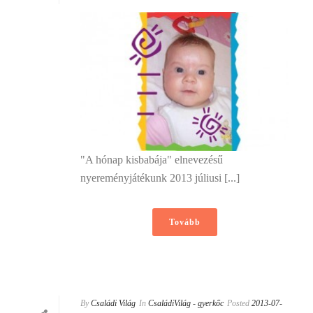
"A hónap kisbabája" elnevezésű
nyereményjátékunk 2013 júliusi [...]
Tovább
By
Családi Világ
In
CsaládiVilág - gyerkőc
Posted
2013-07-