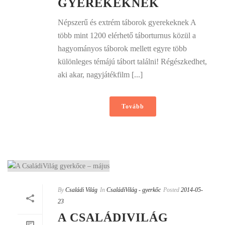
GYEREKEKNEK
Népszerű és extrém táborok gyerekeknek A
több mint 1200 elérhető táborturnus közül a
hagyományos táborok mellett egyre több
különleges témájú tábort találni! Régészkedhet,
aki akar, nagyjátékfilm [...]
Tovább
By
Családi Világ
In
CsaládiVilág - gyerkőc
Posted
2014-05-
23
A CSALÁDIVILÁG