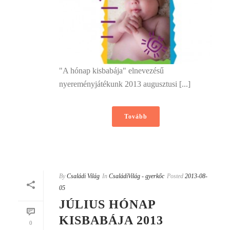
"A hónap kisbabája" elnevezésű
nyereményjátékunk 2013 augusztusi [...]
Tovább
By
Családi Világ
In
CsaládiVilág - gyerkőc
Posted
2013-08-
05
JÚLIUS HÓNAP
KISBABÁJA 2013
0