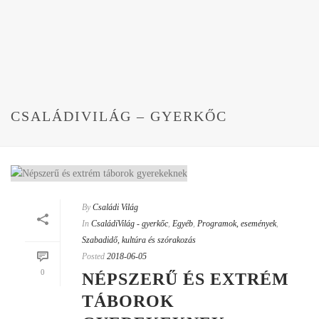
CSALÁDIVILÁG – GYERKŐC
By
Családi Világ
In
CsaládiVilág - gyerkőc
,
Egyéb
,
Programok, események
,
Szabadidő, kultúra és szórakozás
Posted
2018-06-05
0
NÉPSZERŰ ÉS EXTRÉM
TÁBOROK