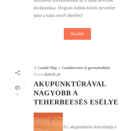
szülőként szembenéztek az a baba nevének
kiválasztása. Hogyan tudtok közös nevezőre
jutni a baba nevét illetően?
Tovább
By
Családi Világ
In
Családtervezés és gyermekvállalás
Posted
2026-01-23
AKUPUNKTÚRÁVAL
NAGYOBB A
0
TEHERBEESÉS ESÉLYE
Az akupunktúra fokozhatja a