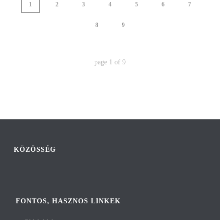
1
2
3
4
5
6
7
8
9
page
1
of
9
KÖZÖSSÉG
FONTOS, HASZNOS LINKEK