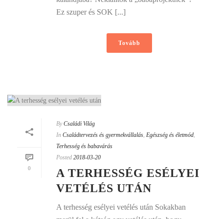
Ez szuper és SOK [...]
Tovább
By
Családi Világ
In
Családtervezés és gyermekvállalás
,
Egészség és életmód
,
Terhesség és babavárás
Posted
2018-03-20
0
A TERHESSÉG ESÉLYEI
VETÉLÉS UTÁN
A terhesség esélyei vetélés után Sokakban