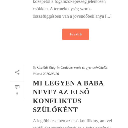
közepétől a fogamzóképesség jelentősen
csökken. A termékenység szoros
összefüggésben van a jövendőbeli anya [...]
Tovább
By
Családi Világ
In
Családtervezés és gyermekvállalás
Posted
2026-03-20
MI LEGYEN A BABA
NEVE? AZ ELSŐ
0
KONFLIKTUS
SZÜLŐKÉNT
A legtöbb esetben az első konfliktus, amivel