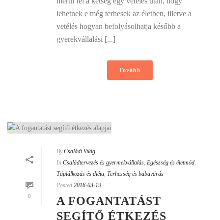
merül fel a kétség egy vetélés után, hogy
lehetnek e még terhesek az életben, illetve a
vetélés hogyan befolyásolhatja később a
gyerekvállalási [...]
Tovább
By
Családi Világ
In
Családtervezés és gyermekvállalás
,
Egészség és életmód
,
Táplálkozás és diéta
,
Terhesség és babavárás
Posted
2018-03-19
0
A FOGANTATÁST
SEGÍTŐ ÉTKEZÉS