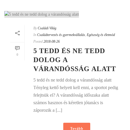
By
Családi Világ
In
Családtervezés és gyermekvállalás
,
Egészség és életmód
Posted
2018-08-26
5 TEDD ÉS NE TEDD
0
DOLOG A
VÁRANDÓSSÁG ALATT
5 tedd és ne tedd dolog a várandósság alatt
Tényleg kettő helyett kell enni, a sportot pedig
felejtsük el? A várandósság időszaka alatt
számos hasznos és kéretlen jótanács is
záporozik a [...]
Tovább