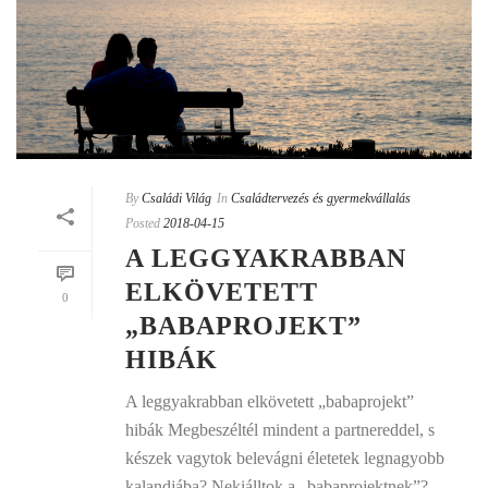
By
Családi Világ
In
Családtervezés és gyermekvállalás
Posted
2018-04-15
A LEGGYAKRABBAN
ELKÖVETETT
0
„BABAPROJEKT”
HIBÁK
A leggyakrabban elkövetett „babaprojekt”
hibák Megbeszéltél mindent a partnereddel, s
készek vagytok belevágni életetek legnagyobb
kalandjába? Nekiálltok a „babaprojektnek”?