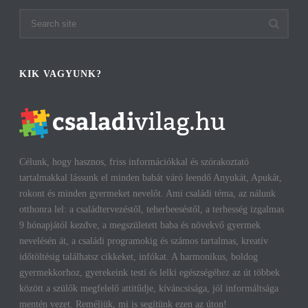
KIK VAGYUNK?
Célunk, hogy hasznos, friss információkkal és szórakoztató
tartalmakkal lássunk el minden babát váró leendő Anyukát, Apukát,
rokont és minden gyermeket nevelőt. Ami családi téma, az nálunk
otthonra lel: a családtervezéstől, teherbeeséstől, a terhesség izgalmas
9 hónapjától kezdve, a megszületett baba és növekvő gyermek
nevelésén át, a családi programokig és számos tartalmas, kreatív
időtöltésig találhatsz cikkeket, infókat. A harmonikus, boldog
gyermekkorhoz, gyerekeink testi és lelki egészségéhez az út többek
között a szülők megfelelő attitűdje, kíváncsisága, jól informáltsága
mentén vezet. Reméljük, mi is segítünk ezen az úton!