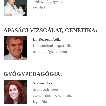
szülész-nőgyógyász
szakértő
APASÁGI VIZSGÁLAT, GENETIKA:
Dr. Bezzegh Attila
,
laboratóriumi diagnosztika,
mikrobiológia szakértő
GYÓGYPEDAGÓGIA:
Szelényi Éva
,
gyógypedagógus,
csecsemőmasszázs oktató,
logopédus