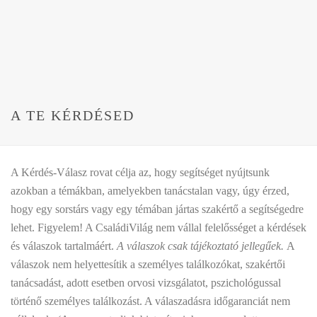
A TE KÉRDÉSED
A Kérdés-Válasz rovat célja az, hogy segítséget nyújtsunk
azokban a témákban, amelyekben tanácstalan vagy, úgy érzed,
hogy egy sorstárs vagy egy témában jártas szakértő a segítségedre
lehet. Figyelem! A CsaládiVilág nem vállal felelősséget a kérdések
és válaszok tartalmáért.
A válaszok csak tájékoztató jellegűek.
A
válaszok nem helyettesítik a személyes találkozókat, szakértői
tanácsadást, adott esetben orvosi vizsgálatot, pszichológussal
történő személyes találkozást. A válaszadásra időgaranciát nem