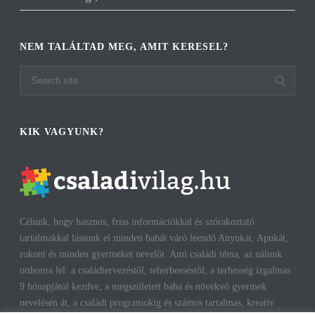
NEM TALÁLTAD MEG, AMIT KERESEL?
KIK VAGYUNK?
Célunk, hogy hasznos, friss információkkal és szórakoztató
tartalmakkal lássunk el minden babát váró leendő Anyukát, Apukát,
rokont és minden gyermeket nevelőt. Ami családi téma, az nálunk
otthonra lel: a családtervezéstől, teherbeeséstől, a terhesség izgalmas
9 hónapjától kezdve, a megszületett baba és növekvő gyermek
nevelésén át, a családi programokig és számos tartalmas, kreatív