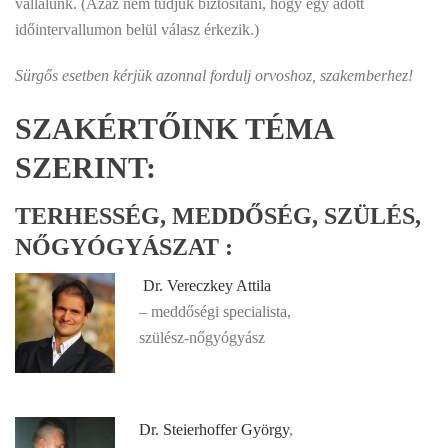
vállalunk. (Azaz nem tudjuk biztosítani, hogy egy adott
időintervallumon belül válasz érkezik.)
Sürgős esetben kérjük azonnal fordulj orvoshoz, szakemberhez!
SZAKÉRTŐINK TÉMA
SZERINT:
TERHESSÉG, MEDDŐSÉG, SZÜLÉS,
NŐGYÓGYÁSZAT :
Dr. Vereczkey Attila
– meddőségi specialista,
szülész-nőgyógyász
Dr. Steierhoffer György
,