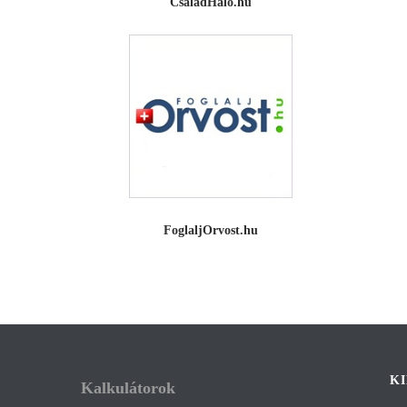
CsaládHáló.hu
FoglaljOrvost.hu
K
Kalkulátorok