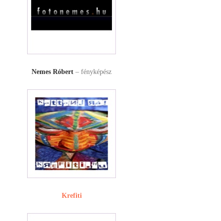
Nemes Róbert
– fényképész
Krefiti