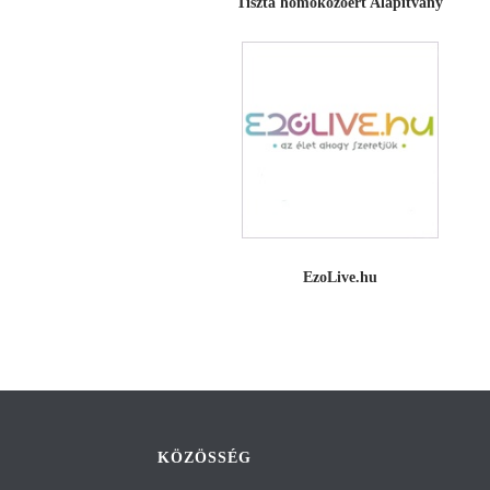
Tiszta homokozóért Alapítvány
EzoLive.hu
KÖZÖSSÉG