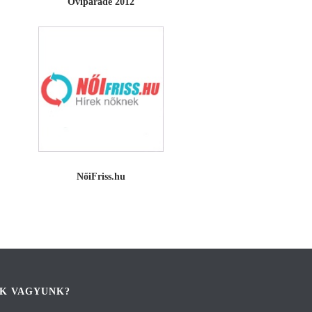
Oviparádé 2012
NőiFriss.hu
IK VAGYUNK?