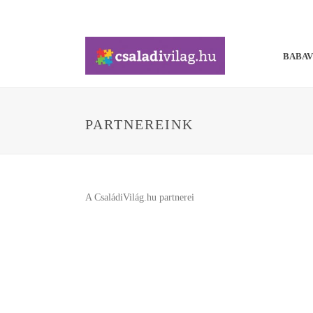
BABA
PARTNEREINK
A CsaládiVilág.hu partnerei