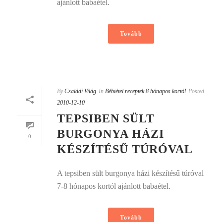
ajánlott babaétel.
Tovább
By
Családi Világ
In
Bébiétel receptek 8 hónapos kortól
Posted
2010-12-10
TEPSIBEN SÜLT
BURGONYA HÁZI
0
KÉSZÍTÉSŰ TÚRÓVAL
A tepsiben sült burgonya házi készítésű túróval
7-8 hónapos kortól ajánlott babaétel.
Tovább