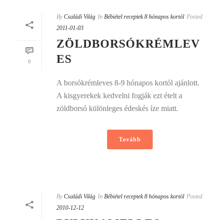
By
Családi Világ
In
Bébiétel receptek 8 hónapos kortól
Posted
2011-01-03
ZÖLDBORSÓKRÉMLEV
ES
0
A borsókrémleves 8-9 hónapos kortól ajánlott.
A kisgyerekek kedvelni fogják ezt ételt a
zöldborsó különleges édeskés íze miatt.
Tovább
By
Családi Világ
In
Bébiétel receptek 8 hónapos kortól
Posted
2010-12-12