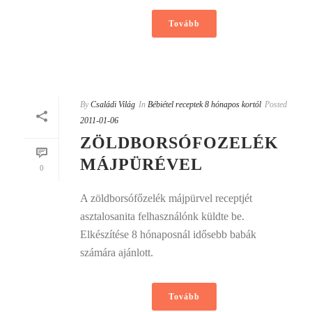
Tovább
By
Családi Világ
In
Bébiétel receptek 8 hónapos kortól
Posted
2011-01-06
ZÖLDBORSÓFOZELÉK
MÁJPÜRÉVEL
0
A zöldborsófőzelék májpürvel receptjét
asztalosanita felhasználónk küldte be.
Elkészítése 8 hónaposnál idősebb babák
számára ajánlott.
Tovább