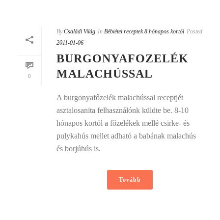
By
Családi Világ
In
Bébiétel receptek 8 hónapos kortól
Posted
2011-01-06
BURGONYAFOZELÉK
MALACHÚSSAL
0
A burgonyafőzelék malachússal receptjét
asztalosanita felhasználónk küldte be. 8-10
hónapos kortól a főzelékek mellé csirke- és
pulykahús mellet adható a babának malachús
és borjúhús is.
Tovább