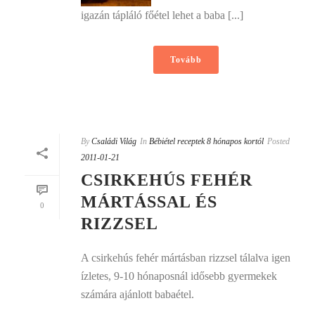
igazán tápláló főétel lehet a baba [...]
Tovább
By
Családi Világ
In
Bébiétel receptek 8 hónapos kortól
Posted
2011-01-21
CSIRKEHÚS FEHÉR
MÁRTÁSSAL ÉS
0
RIZZSEL
A csirkehús fehér mártásban rizzsel tálalva igen
ízletes, 9-10 hónaposnál idősebb gyermekek
számára ajánlott babaétel.