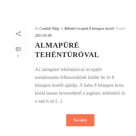
By
Családi Világ
In
Bébiétel receptek 8 hónapos kortól
Posted
2011-01-06
ALMAPÜRÉ
TEHÉNTÚRÓVAL
0
Az almapüré tehéntúróval receptjét
asztalosanita felhasználónk küldte be és 8
hónapos kortól ajánlja. A baba 8 hónapos kora
körül lassan bevezethető a joghurt, tehéntúró és
a sajt is az [...]
Tovább