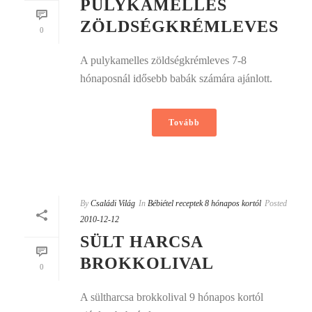
PULYKAMELLES
ZÖLDSÉGKRÉMLEVES
0
A pulykamelles zöldségkrémleves 7-8
hónaposnál idősebb babák számára ajánlott.
Tovább
By
Családi Világ
In
Bébiétel receptek 8 hónapos kortól
Posted
2010-12-12
SÜLT HARCSA
BROKKOLIVAL
0
A sültharcsa brokkolival 9 hónapos kortól