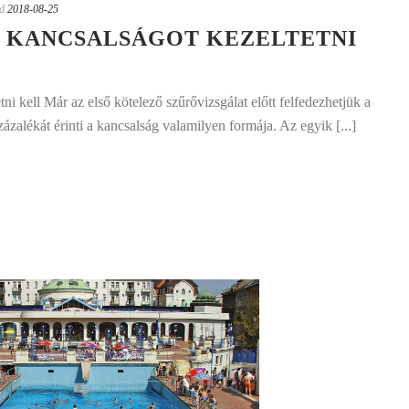
d
2018-08-25
 KANCSALSÁGOT KEZELTETNI
i kell Már az első kötelező szűrővizsgálat előtt felfedezhetjük a
ázalékát érinti a kancsalság valamilyen formája. Az egyik [...]