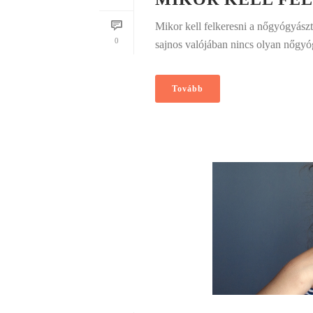
Mikor kell felkeresni a nőgyógyászt
0
sajnos valójában nincs olyan nőgyóg
Tovább