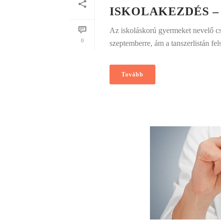
ISKOLAKEZDÉS –
Az iskoláskorú gyermeket nevelő c
0
szeptemberre, ám a tanszerlistán fel
Tovább