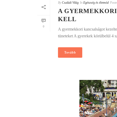
By
Családi Világ
In
Egészség és életmód
Poste
A GYERMEKKORI
KELL
0
A gyermekkori kancsalságot kezeltetn
tüneteket A gyerekek körülbelül 4 sz
Tovább