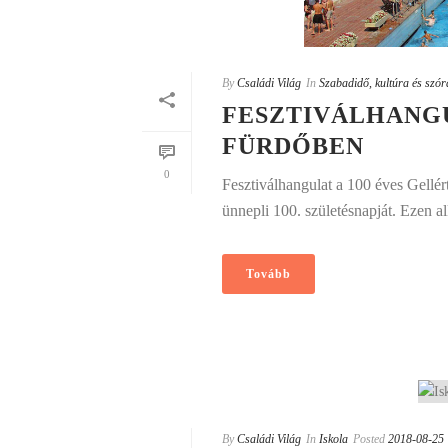
By
Családi Világ
In
Szabadidő, kultúra és szó
FESZTIVÁLHANGU
FÜRDŐBEN
0
Fesztiválhangulat a 100 éves Gellé
ünnepli 100. születésnapját. Ezen a
Tovább
By
Családi Világ
In
Iskola
Posted
2018-08-25