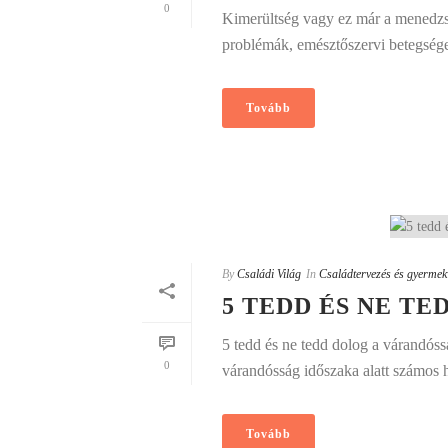
0
Kimerültség vagy ez már a menedzse
problémák, emésztőszervi betegsége
Tovább
By
Családi Világ
In
Családtervezés és gyermek
5 TEDD ÉS NE T
5 tedd és ne tedd dolog a várandósság
0
várandósság időszaka alatt számos ha
Tovább