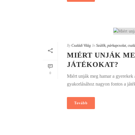
By
Családi Világ
In
Szülők, párkapcsolat, csalá
MIÉRT UNJÁK M
JÁTÉKOKAT?
0
Miért unják meg hamar a gyerekek a 
gyakorlásához nagyon fontos a játék
Tovább