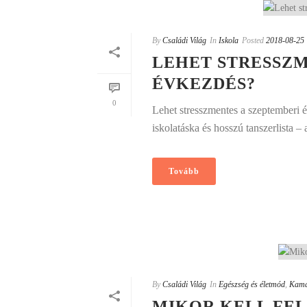
By
Családi Világ
In
Iskola
Posted
2018-08-25
LEHET STRESSZM
ÉVKEZDÉS?
0
Lehet stresszmentes a szeptemberi é
iskolatáska és hosszú tanszerlista –
Tovább
By
Családi Világ
In
Egészség és életmód
,
Kama
MIKOR KELL FE