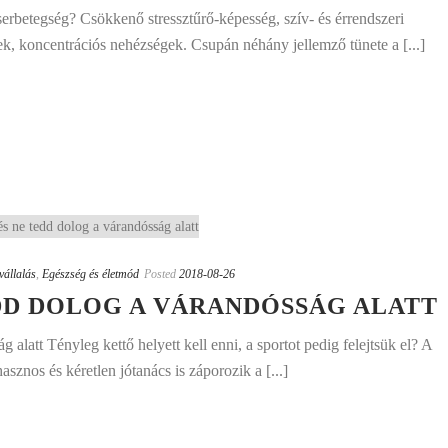
rbetegség? Csökkenő stressztűrő-képesség, szív- és érrendszeri
k, koncentrációs nehézségek. Csupán néhány jellemző tünete a [...]
vállalás
,
Egészség és életmód
Posted
2018-08-26
EDD DOLOG A VÁRANDÓSSÁG ALATT
 alatt Tényleg kettő helyett kell enni, a sportot pedig felejtsük el? A
sznos és kéretlen jótanács is záporozik a [...]