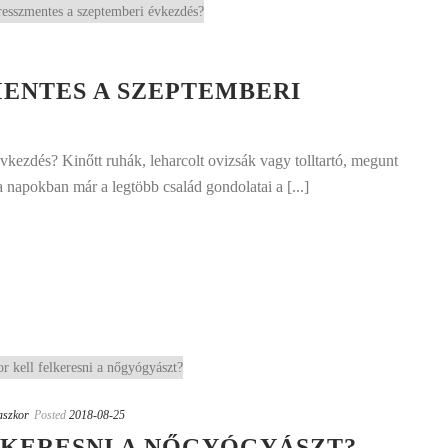
ENTES A SZEPTEMBERI
vkezdés? Kinőtt ruhák, leharcolt ovizsák vagy tolltartó, megunt
 a napokban már a legtöbb család gondolatai a [...]
szkor
Posted
2018-08-25
LKERESNI A NŐGYÓGYÁSZT?