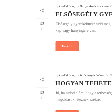
By
Családi Világ
In
Házipatika és természetgy
ELSŐSEGÉLY GY
Elsősegély gyerekeknek: tudd meg, 
0
kap vagy hányingere van.
Tovább
By
Családi Világ
In
Terhesség és babavárás
P
HOGYAN TEHETE
Jó, ha tudod előre, hogy a terhessé
0
megoldások léteznek ezekre.