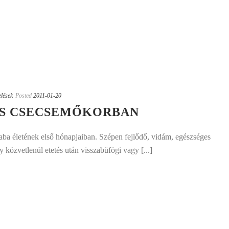
elések
Posted
2011-01-20
ÁS CSECSEMŐKORBAN
aba életének első hónapjaiban. Szépen fejlődő, vidám, egészséges
 közvetlenül etetés után visszabüfögi vagy [...]