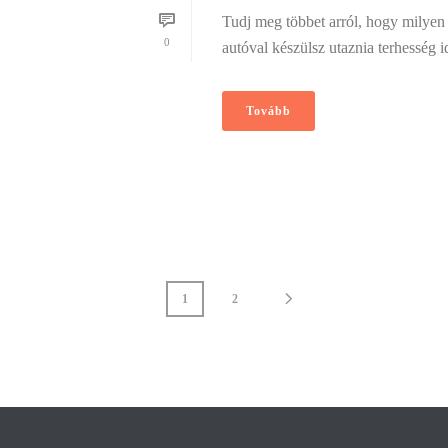
Tudj meg többet arról, hogy milyen
0
autóval készülsz utaznia terhesség id
Tovább
1
2