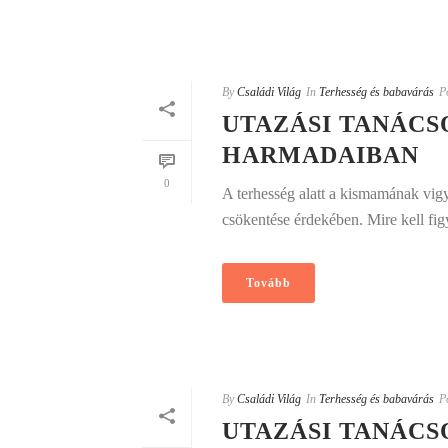
By
Családi Világ
In
Terhesség és babavárás
P
UTAZÁSI TANÁC
HARMADAIBAN
0
A terhesség alatt a kismamának vig
csökentése érdekében. Mire kell fig
Tovább
By
Családi Világ
In
Terhesség és babavárás
P
UTAZÁSI TANÁCS