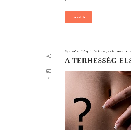
Tovább
By
Családi Világ
In
Terhesség és babavárás
P
A TERHESSÉG EL
0