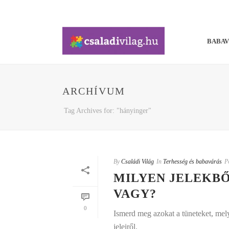
BABA
ARCHÍVUM
Tag Archives for: "hányinger"
By
Családi Világ
In
Terhesség és babavárás
P
MILYEN JELEKBŐ
VAGY?
0
Ismerd meg azokat a tüneteket, mely
jeleiről.