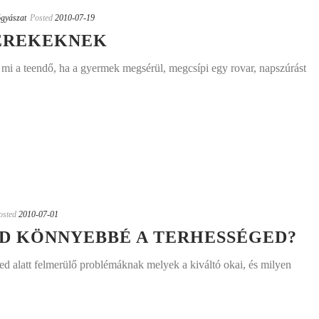
ógyászat
Posted
2010-07-19
EREKEKNEK
mi a teendő, ha a gyermek megsérül, megcsípi egy rovar, napszúrást
osted
2010-07-01
D KÖNNYEBBÉ A TERHESSÉGED?
ged alatt felmerülő problémáknak melyek a kiváltó okai, és milyen