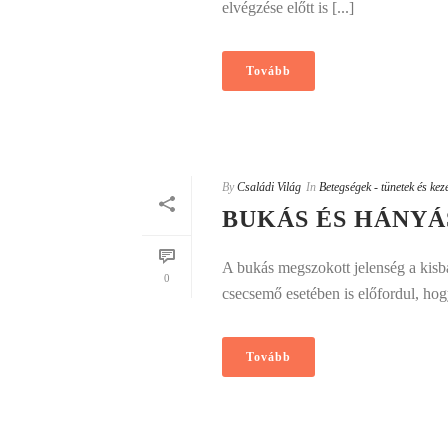
elvégzése előtt is [...]
Tovább
By
Családi Világ
In
Betegségek - tünetek és kez
BUKÁS ÉS HÁNY
A bukás megszokott jelenség a kisb
0
csecsemő esetében is előfordul, hogy
Tovább