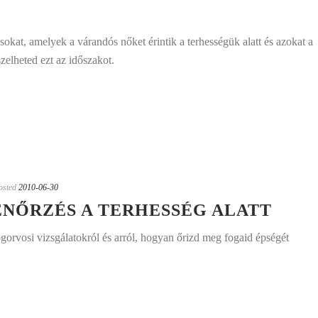
sokat, amelyek a várandós nőket érintik a terhességük alatt és azokat a
zelheted ezt az időszakot.
osted
2010-06-30
NŐRZÉS A TERHESSÉG ALATT
ogorvosi vizsgálatokról és arról, hogyan őrizd meg fogaid épségét