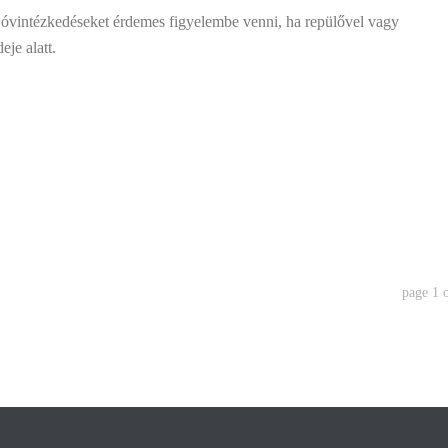
 óvintézkedéseket érdemes figyelembe venni, ha repülővel vagy
eje alatt.
page
1