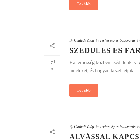
Tovább
By
Családi Világ
In
Terhesség és babavárás
P
SZÉDÜLÉS ÉS FÁ
Ha terhesség közben szédülünk, vag
0
tüneteket, és hogyan kezelhetjük.
Tovább
By
Családi Világ
In
Terhesség és babavárás
P
ALVÁSSAL KAPC