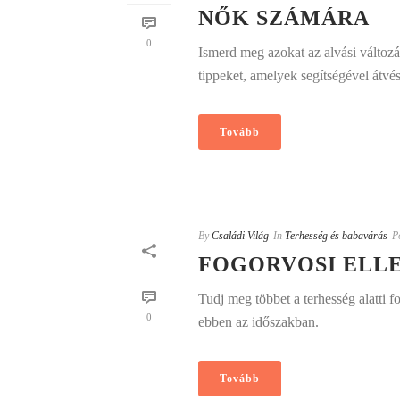
NŐK SZÁMÁRA
0
Ismerd meg azokat az alvási változá
tippeket, amelyek segítségével átvés
Tovább
By
Családi Világ
In
Terhesség és babavárás
P
FOGORVOSI ELLE
Tudj meg többet a terhesség alatti f
0
ebben az időszakban.
Tovább