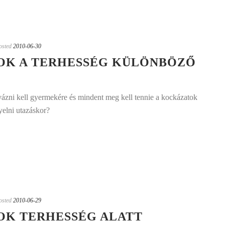
osted
2010-06-30
SOK A TERHESSÉG KÜLÖNBÖZŐ
yázni kell gyermekére és mindent meg kell tennie a kockázatok
yelni utazáskor?
osted
2010-06-29
OK TERHESSÉG ALATT