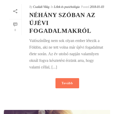
By
Családi Világ
In
Lélek és pszichológia
Posted
2018-01-03
NÉHÁNY SZÓBAN AZ
ÚJÉVI
FOGADALMAKRÓL
0
Valószínűleg nem sok olyan ember létezik a
Földön, aki ne tett volna már újévi fogadalmat
élete során. Az év utolsó napján valamilyen
oknál fogva késztetést érzünk arra, hogy
valami céllal, [...]
Tovább