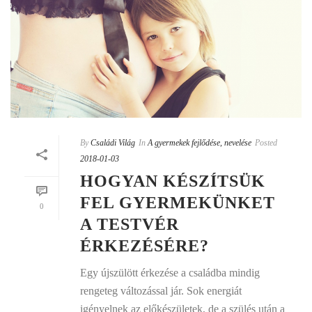
By
Családi Világ
In
A gyermekek fejlődése, nevelése
Posted
2018-01-03
HOGYAN KÉSZÍTSÜK
FEL GYERMEKÜNKET
0
A TESTVÉR
ÉRKEZÉSÉRE?
Egy újszülött érkezése a családba mindig
rengeteg változással jár. Sok energiát
igényelnek az előkészületek, de a szülés után a