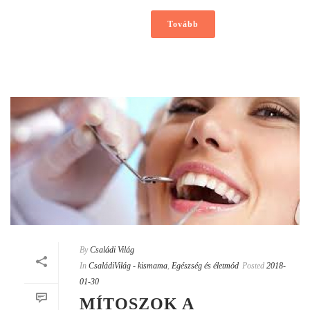
Tovább
By
Családi Világ
In
CsaládiVilág - kismama
,
Egészség és életmód
Posted
2018-
01-30
MÍTOSZOK A