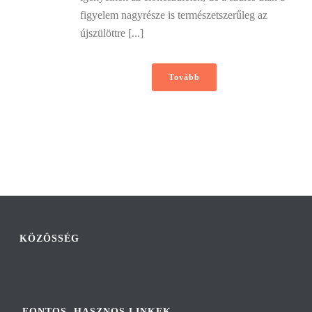
figyelem nagyrésze is természetszerűleg az
újszülöttre [...]
Tovább
KÖZÖSSÉG
FONTOS, HASZNOS LINKEK