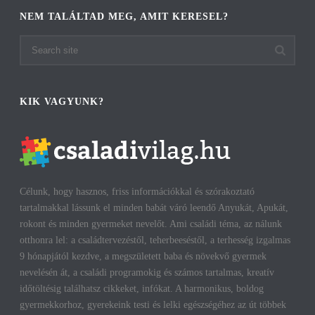
NEM TALÁLTAD MEG, AMIT KERESEL?
KIK VAGYUNK?
Célunk, hogy hasznos, friss információkkal és szórakoztató
tartalmakkal lássunk el minden babát váró leendő Anyukát, Apukát,
rokont és minden gyermeket nevelőt. Ami családi téma, az nálunk
otthonra lel: a családtervezéstől, teherbeeséstől, a terhesség izgalmas
9 hónapjától kezdve, a megszületett baba és növekvő gyermek
nevelésén át, a családi programokig és számos tartalmas, kreatív
időtöltésig találhatsz cikkeket, infókat. A harmonikus, boldog
gyermekkorhoz, gyerekeink testi és lelki egészségéhez az út többek