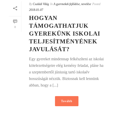
By
Családi Világ
In
A gyermekek fejlődése, nevelése
Posted
2018-01-07
HOGYAN
TÁMOGATHATJUK
0
GYEREKÜNK ISKOLAI
TELJESÍTMÉNYÉNEK
JAVULÁSÁT?
Egy gyereket mindennap felkészíteni az iskolai
kötelezettségeire elég kemény feladat, pláne ha
a szeptembertől júniusig tartó iskolaév
hosszúságát nézzük. Biztosnak kell lennünk
abban, hogy a [...]
Tovább