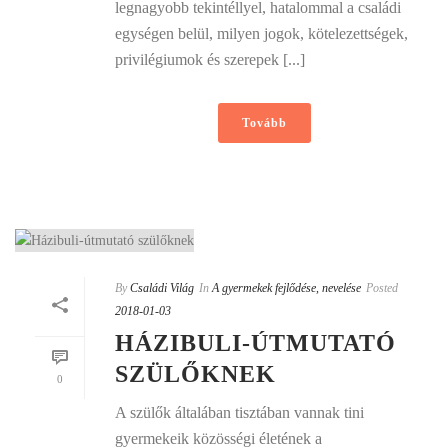
legnagyobb tekintéllyel, hatalommal a családi
egységen belül, milyen jogok, kötelezettségek,
privilégiumok és szerepek [...]
Tovább
By
Családi Világ
In
A gyermekek fejlődése, nevelése
Posted
2018-01-03
HÁZIBULI-ÚTMUTATÓ
SZÜLŐKNEK
0
A szülők általában tisztában vannak tini
gyermekeik közösségi életének a