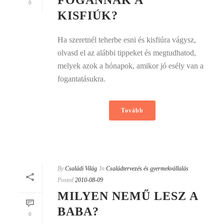
0
KISFIÚK?
Ha szeretnél teherbe esni és kisfiúra vágysz,
olvasd el az alábbi tippeket és megtudhatod,
melyek azok a hónapok, amikor jó esély van a
fogantatásukra.
Tovább
By
Családi Világ
In
Családtervezés és gyermekvállalás
Posted
2010-08-09
MILYEN NEMŰ LESZ A
BABA?
0