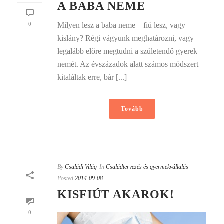
A BABA NEME
0
Milyen lesz a baba neme – fiú lesz, vagy
kislány? Régi vágyunk meghatározni, vagy
legalább előre megtudni a születendő gyerek
nemét. Az évszázadok alatt számos módszert
kitaláltak erre, bár [...]
Tovább
By
Családi Világ
In
Családtervezés és gyermekvállalás
Posted
2014-09-08
KISFIÚT AKAROK!
0