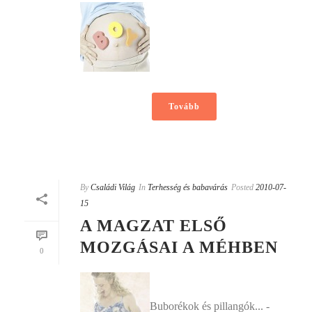
Tovább
By
Családi Világ
In
Terhesség és babavárás
Posted
2010-07-
15
A MAGZAT ELSŐ
MOZGÁSAI A MÉHBEN
0
Buborékok és pillangók... -