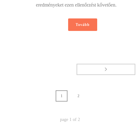
eredményeket ezen ellenőrzést kővetően.
Tovább
1
2
page
1
of
2