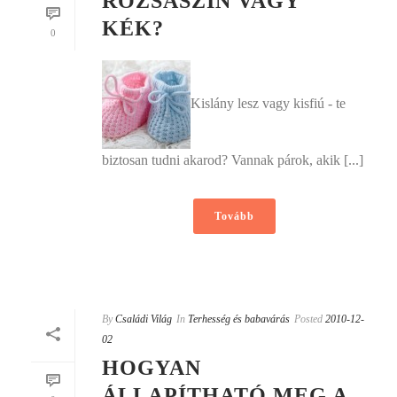
RÓZSASZÍN VAGY
KÉK?
0
Kislány lesz vagy kisfiú - te
biztosan tudni akarod? Vannak párok, akik [...]
Tovább
By
Családi Világ
In
Terhesség és babavárás
Posted
2010-12-
02
HOGYAN
ÁLLAPÍTHATÓ MEG A