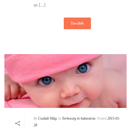
az [...]
Tovább
By
Családi Világ
In
Terhesség és babavárás
Posted
2015-01-
28