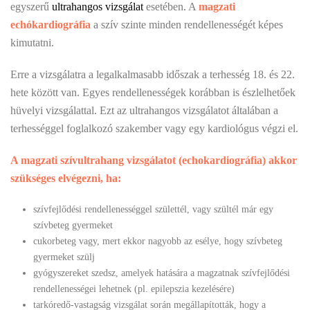
egyszerű
ultrahangos vizsgálat
esetében. A
magzati
echókardiográfia
a szív szinte minden rendellenességét képes
kimutatni.
Erre a vizsgálatra a legalkalmasabb időszak a terhesség 18. és 22.
hete között van. Egyes rendellenességek korábban is észlelhetőek
hüvelyi vizsgálattal. Ezt az ultrahangos vizsgálatot általában a
terhességgel foglalkozó szakember vagy egy kardiológus végzi el.
A magzati szívultrahang vizsgálatot (echokardiográfia) akkor
szükséges elvégezni, ha:
szívfejlődési rendellenességgel születtél, vagy szültél már egy
szívbeteg gyermeket
cukorbeteg vagy, mert ekkor nagyobb az esélye, hogy szívbeteg
gyermeket szülj
gyógyszereket szedsz, amelyek hatására a magzatnak szívfejlődési
rendellenességei lehetnek (pl. epilepszia kezelésére)
tarkóredő-vastagság vizsgálat során megállapították, hogy a