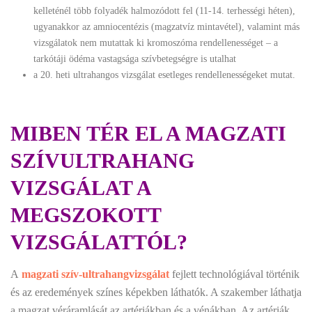
kelleténél több folyadék halmozódott fel (11-14. terhességi héten),
ugyanakkor az amniocentézis (magzatvíz mintavétel), valamint más
vizsgálatok nem mutattak ki kromoszóma rendellenességet – a
tarkótáji ödéma vastagsága szívbetegségre is utalhat
a 20. heti ultrahangos vizsgálat esetleges rendellenességeket mutat.
MIBEN TÉR EL A MAGZATI
SZÍVULTRAHANG
VIZSGÁLAT A
MEGSZOKOTT
VIZSGÁLATTÓL?
A
magzati szív-ultrahangvizsgálat
fejlett technológiával történik
és az eredemények színes képekben láthatók. A szakember láthatja
a magzat véráramlását az artériákban és a vénákban. Az artériák