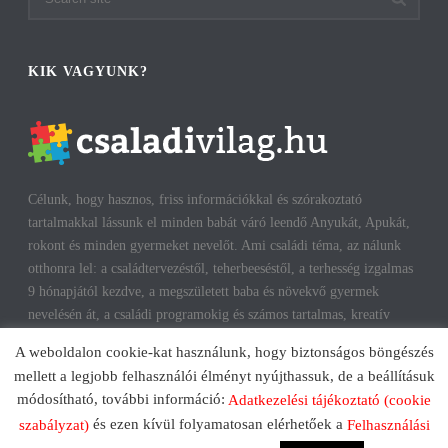
KIK VAGYUNK?
Célunk, hogy hasznos, friss információkkal és szórakoztató
tartalmakkal lássunk el minden babát váró leendő Anyukát, Apukát,
rokont és minden gyermeket nevelőt. Ami családi téma, az nálunk
otthonra lel: a családtervezéstől, teherbeeséstől, a terhesség izgalmas
9 hónapjától kezdve, a megszületett baba és növekvő gyermek
nevelésén át, a családi programokig és számos tartalmas, kreatív
időtöltésig találhatsz cikkeket, infókat. A harmonikus, boldog
A weboldalon cookie-kat használunk, hogy biztonságos böngészés
gyermekkorhoz, gyerekeink testi és lelki egészségéhez az út többek
mellett a legjobb felhasználói élményt nyújthassuk, de a beállításuk
között a szülők megfelelő attitűdje, kíváncsisága, jól informáltsága
módosítható, további információ:
Adatkezelési tájékoztató (cookie
mentén vezet. Reméljük, mi is segítünk ezen az úton!
és ezen kívül folyamatosan elérhetőek a
szabályzat)
Felhasználási