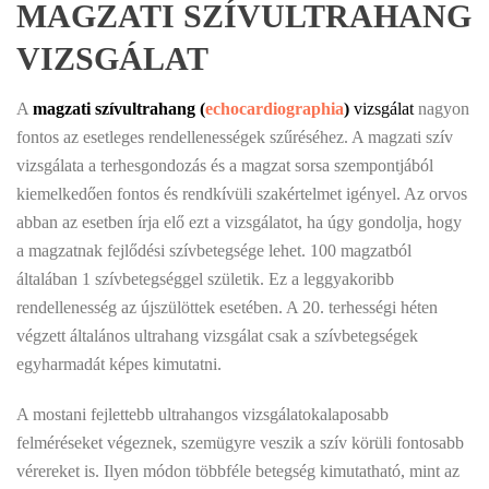
MAGZATI SZÍVULTRAHANG
VIZSGÁLAT
A
magzati szívultrahang
(
echocardiographia
)
vizsgálat
nagyon
fontos az esetleges rendellenességek szűréséhez. A magzati szív
vizsgálata a terhesgondozás és a magzat sorsa szempontjából
kiemelkedően fontos és rendkívüli szakértelmet igényel. Az orvos
abban az esetben írja elő ezt a vizsgálatot, ha úgy gondolja, hogy
a magzatnak fejlődési szívbetegsége lehet. 100 magzatból
általában 1 szívbetegséggel születik. Ez a leggyakoribb
rendellenesség az újszülöttek esetében. A 20. terhességi héten
végzett általános
ultrahang vizsgálat csak a szívbetegségek
egyharmadát képes kimutatni.
A mostani fejlettebb ultrahangos vizsgálatokalaposabb
felméréseket végeznek, szemügyre veszik a szív körüli fontosabb
vérereket is. Ilyen módon többféle betegség kimutatható, mint az