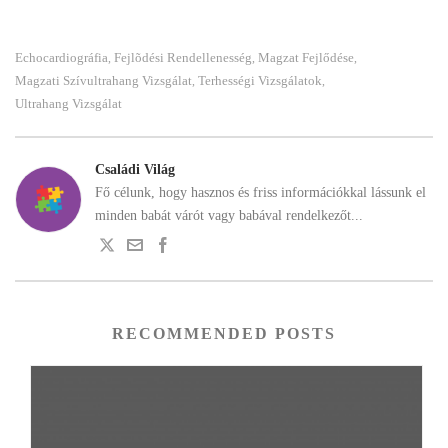
Echocardiográfia
Fejlõdési Rendellenesség
Magzat Fejlődése
,
,
,
Magzati Szívultrahang Vizsgálat
Terhességi Vizsgálatok
,
,
Ultrahang Vizsgálat
Családi Világ
Fő célunk, hogy hasznos és friss információkkal lássunk el
minden babát várót vagy babával rendelkezőt...
RECOMMENDED POSTS