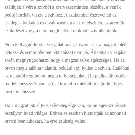
szállítják a vért a szívből a szervezet minden részébe, a vénák
pedig hordják vissza a szívhez. A szakember észreveheti az
esetleges lyukakat és elváltozásokat a szív felszínén, az artériák
szűkülését vagy a nem megfelelően működő szívbillentyűket.
Nem kell aggódnod a vizsgálat miatt, hiszen csak a magzat jólétét
célozza és semmiféle mellékhatással nem jár. Általában vizsgálat
során megnyugodhatsz, hogy a magzat szíve egészséges. Ha az
orvos mégis találna valamit, például egy lyukat a szíven, általában
ez magától rendbejön még a terhesség alatt. Ha pedig súlyosabb
rendellenességről van szó, akkor jobb mielőbb megtudni, hogy
kezelni lehessen.
Ha a magzatnak súlyos szívbetegsége van, különleges szülészeti
osztályon hozd világra. Ebben az esetben biztosítják az azonnali
orvosi beavatkozást, ha erre szükség volna.