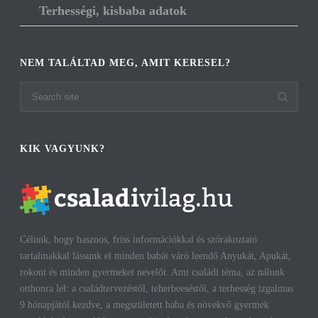
Terhességi, kisbaba adatok
NEM TALÁLTAD MEG, AMIT KERESEL?
KIK VAGYUNK?
Célunk, hogy hasznos, friss információkkal és szórakoztató
tartalmakkal lássunk el minden babát váró leendő Anyukát, Apukát,
rokont és minden gyermeket nevelőt. Ami családi téma, az nálunk
otthonra lel: a családtervezéstől, teherbeeséstől, a terhesség izgalmas
9 hónapjától kezdve, a megszületett baba és növekvő gyermek