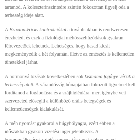
tartanod. A koleszterinszintedre szintén fokozottan figyelj oda a
terhesség ideje alatt.
A
Braxton-Hicks kontrakciókat
a továbbiakban is rendszeresen
érezheted, és ezek a fiziológiai méhösszehúzódások gyakran
félrevezetőek lehetnek. Lehetséges, hogy hasad kicsit
megkeményedik a hét folyamán, illetve az emésztés is kellemetlen
tünetekkel járhat.
A hormonváltozások következtében sok
kismama fogínye vérzik a
terhesség alatt
. A várandósság hónapjaiban fokozott figyelmet kell
fordítanod a fogápolásra és a szájhigiéniára, mert igénybe vett
szervezeted elősegíti a különböző orális betegségek és
kellemetlenségek kialakulását.
A méh nyomást gyakorol a húgyhólyagra, ezért ebben a
időszakban gyakori vizelési inger jelentkezik. A
hormonváltozások szinté szerepet játszanak ebben, mivel