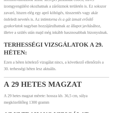
izomgyengülést okozhatnak a záróizmok területén is. Ez sokszor
zavaró, hiszen elég egy apró köhögés, tüsszentés vagy akár
önfeledt nevetés is. Az i
ntimtorna és a gát izmait erősítő
gyakorlatok
nagyban hozzájárulhatnak az állapot javításához,
illetve a szülés után majd még inkább hasznosabbak bizonyulnak.
TERHESSÉGI VIZSGÁLATOK A 29.
HÉTEN:
Ezen a héten kötelező vizsgálat nincs, a következő ellenőrzés a
30. terhességi héten lesz aktuális.
A 29 HETES MAGZAT
A 29 hetes magzat mérete: hossza kb. 36,5 cm, súlya
megközelítőleg 1300 gramm