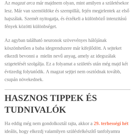
Az
magzat arca
már majdnem olyan, mint amilyen a születésekor
lesz. Már van szemöldöke és szempillái, fején megjelentek az első
hajszálak. Szemét nyitogatja, és érzékeli a különböző intenzitású
fények közötti különbséget.
Az agyban található neuronok szövevényes hálójának
köszönhetően a baba idegrendszere már kifejlődött. A sejteket
elkezdi bevonni a mielin nevű anyag, amely az idegszálak
szigetelését szolgálja. Ez a folyamat a születés után még majd két
évtizedig folytatódik. A magzat sejtjei nem osztódnak tovább,
csupán növekednek.
HASZNOS TIPPEK ÉS
TUDNIVALÓK
Ha eddig még nem gondolkoztál rajta, akkor a
29. terhességi hét
ideális, hogy elkezdj valamilyen szülésfelkészítő tanfolyamra