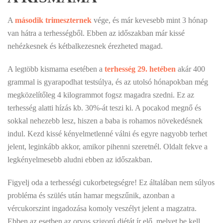
A
második trimeszternek
vége, és már kevesebb mint 3 hónap
van hátra a terhességből. Ebben az időszakban már kissé
nehézkesnek és kétbalkezesnek érezheted magad.
A legtöbb kismama esetében a
terhesség 29. hetében
akár 400
grammal is gyarapodhat testsúlya, és az utolsó hónapokban még
megközelítőleg 4 kilogrammot fogsz magadra szedni. Ez az
terhesség alatti hízás kb. 30%-át teszi ki. A pocakod megnő és
sokkal nehezebb lesz, hiszen a baba is rohamos növekedésnek
indul. Kezd kissé kényelmetlenné válni és egyre nagyobb terhet
jelent, leginkább akkor, amikor pihenni szeretnél. Oldalt fekve a
legkényelmesebb aludni ebben az időszakban.
Figyelj oda a terhességi cukorbetegségre! Ez általában nem súlyos
probléma és szülés után hamar megszűnik, azonban a
vércukorszint ingadozása komoly veszélyt jelent a magzatra.
Ebben az esetben az orvos szigorú diétát ír elő, melyet be kell