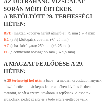
AZ ULTRAHANG VIZSGÁLAT
SORÁN MÉRT ÉRTÉKEK
A BETÖLTÖTT 29. TERHESSÉGI
HÉTEN:
BPD
(magzati koponya haránt átmérője): 75 mm (+/- 4 mm)
HC
(a fej körfogata): 269 mm (+/- 25 mm)
AC
(a has körfogata): 259 mm (+/- 25 mm)
FL
(a combcsont hossza): 55 mm (+/- 5,5 mm)
A MAGZAT FEJLŐDÉSE A 29.
HÉTEN:
A
29 terhességi hét után
a baba – a modern orvostudománynak
köszönhetően – már képes lenne a méhen kívül is életben
maradni, habár a szervei továbbra is fejlődnek. A csontok
erősödnek, pedig az agy és a tüdő egyre érettebbé válik.