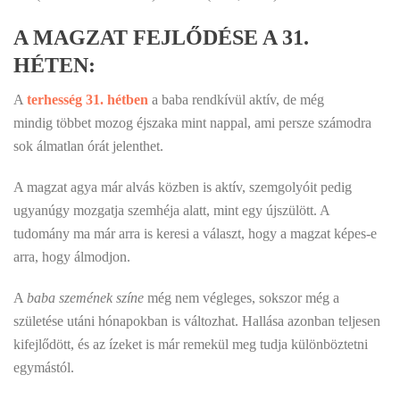
A MAGZAT FEJLŐDÉSE A 31.
HÉTEN:
A
terhesség 31. hétben
a baba rendkívül aktív, de még
mindig többet mozog éjszaka mint nappal, ami persze számodra
sok álmatlan órát jelenthet.
A magzat agya már alvás közben is aktív, szemgolyóit pedig
ugyanúgy mozgatja szemhéja alatt, mint egy újszülött. A
tudomány ma már arra is keresi a választ, hogy a magzat képes-e
arra, hogy álmodjon.
A
baba szemének színe
még nem végleges, sokszor még a
születése utáni hónapokban is változhat. Hallása azonban teljesen
kifejlődött, és az ízeket is már remekül meg tudja különböztetni
egymástól.