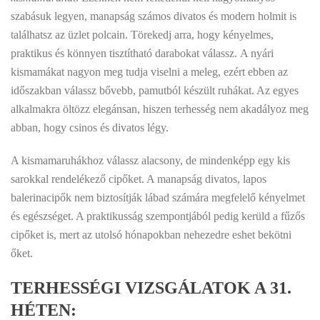
szabásuk legyen, manapság számos divatos és modern holmit is
találhatsz az üzlet polcain. Törekedj arra, hogy kényelmes,
praktikus és könnyen tisztítható darabokat válassz. A nyári
kismamákat nagyon meg tudja viselni a meleg, ezért ebben az
időszakban válassz bővebb, pamutból készült ruhákat. Az egyes
alkalmakra öltözz elegánsan, hiszen terhesség nem akadályoz meg
abban, hogy csinos és divatos légy.
A kismamaruhákhoz válassz alacsony, de mindenképp egy kis
sarokkal rendelékező cipőket. A manapság divatos, lapos
balerinacipők nem biztosítják lábad számára megfelelő kényelmet
és egészséget. A praktikusság szempontjából pedig kerüld a fűzős
cipőket is, mert az utolsó hónapokban nehezedre eshet bekötni
őket.
TERHESSÉGI VIZSGÁLATOK A 31.
HÉTEN: