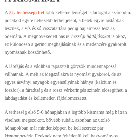
A
31. terhességi hét
több kellemetlenséget is tartogat a számodra:
pocakod egyre nehezebb terhet jelent, a belek egyre lustábbak
lesznek, a víz és só visszatartása pedig hajlamossá tesz az
ödémára. A megnövekedett has
terhességi hátfájásokat
is okoz,
ez különösen a gerinc meghajlásának és a medencére gyakorolt
nyomásnak köszönhető.
A lábfájás és a vádliban tapasztalt görcsök mindennapossá
válhatnak. A méh az idegszálakra is nyomást gyakorol, de az
egyes ásványi anyagok egyensúlyának hiánya (kalcium és
foszfor), a fáradtság és a rossz vérkeringés szintén elősegítheti a
lábdagadást és kellemetlen fájdalomérzetet.
A terhesség első 5-6 hónapjában a legtöbb kismama még bátran
viselheti megszokott, bővebb ruháit, azonban az utolsó
hónapokban már mindenképpen be kell szerezz pár
kismamaruhát
. Ezeknek nem feltétlenül kell hagyományos