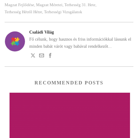
Magzat Fejlődése
Magzat Méretei
Terhesség 31. Hete
,
,
,
Terhesség Hétről Hétre
Terhességi Vizsgálatok
,
Családi Világ
Fő célunk, hogy hasznos és friss információkkal lássunk el
minden babát várót vagy babával rendelkezőt...
RECOMMENDED POSTS