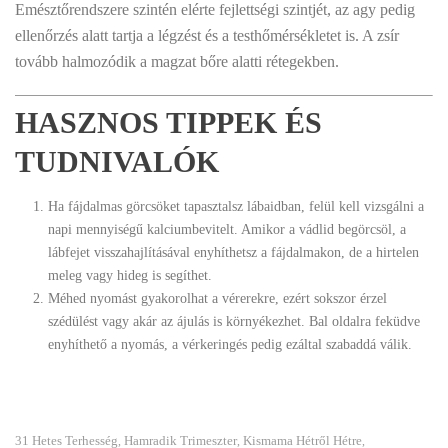
Emésztőrendszere szintén elérte fejlettségi szintjét, az agy pedig
ellenőrzés alatt tartja a légzést és a testhőmérsékletet is. A zsír
tovább halmozódik a magzat bőre alatti rétegekben.
HASZNOS TIPPEK ÉS
TUDNIVALÓK
Ha fájdalmas görcsöket tapasztalsz lábaidban, felül kell vizsgálni a
napi mennyiségű kalciumbevitelt. Amikor a vádlid begörcsöl, a
lábfejet visszahajlításával enyhíthetsz a fájdalmakon, de a hirtelen
meleg vagy hideg is segíthet.
Méhed nyomást gyakorolhat a vérerekre, ezért sokszor érzel
szédülést vagy akár az ájulás is környékezhet. Bal oldalra feküdve
enyhíthető a nyomás, a vérkeringés pedig ezáltal szabaddá válik.
31 Hetes Terhesség
Hamradik Trimeszter
Kismama Hétről Hétre
,
,
,