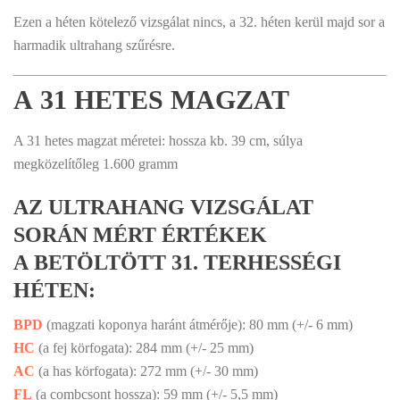
Ezen a héten kötelező vizsgálat nincs, a 32. héten kerül majd sor a
harmadik ultrahang szűrésre.
A 31 HETES MAGZAT
A 31 hetes magzat méretei: hossza kb. 39 cm, súlya
megközelítőleg 1.600 gramm
AZ ULTRAHANG VIZSGÁLAT
SORÁN MÉRT ÉRTÉKEK
A BETÖLTÖTT 31. TERHESSÉGI
HÉTEN:
BPD
(magzati koponya haránt átmérője): 80 mm (+/- 6 mm)
HC
(a fej körfogata): 284 mm (+/- 25 mm)
AC
(a has körfogata): 272 mm (+/- 30 mm)
FL
(a combcsont hossza): 59 mm (+/- 5,5 mm)