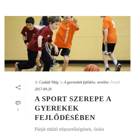
By
Családi Világ
In
A gyermekek fejlődése, nevelése
Posted
2017-09-20
A SPORT SZEREPE A
GYEREKEK
0
FEJLŐDÉSÉBEN
Párját ritkító népszerűségének, óriási