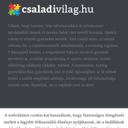
Célunk, hogy hasznos, friss információkkal és szórakoztató
tartalmakkal lássunk el minden babát váró leendő Anyukát, Apukát,
rokont és minden gyermeket nevelőt. Ami családi téma, az nálunk
otthonra lel: a családtervezéstől, teherbeeséstől, a terhesség izgalmas
9 hónapjától kezdve, a megszületett baba és növekvő gyermek
nevelésén át, a családi programokig és számos tartalmas, kreatív
időtöltésig találhatsz cikkeket, infókat. A harmonikus, boldog
gyermekkorhoz, gyerekeink testi és lelki egészségéhez az út többek
között a szülők megfelelő attitűdje, kíváncsisága, jól informáltsága
mentén vezet. Reméljük, mi is segítünk ezen az úton!
A weboldalon cookie-kat használunk, hogy biztonságos böngészés
mellett a legjobb felhasználói élményt nyújthassuk, de a beállításuk