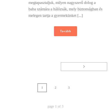
megtapasztaljuk, milyen nagyszerű dolog a
baba számára a hálózsák, mely biztonságban és
melegen tartja a gyermekünket [...]
Tovább
1
2
3
page
1
of
3