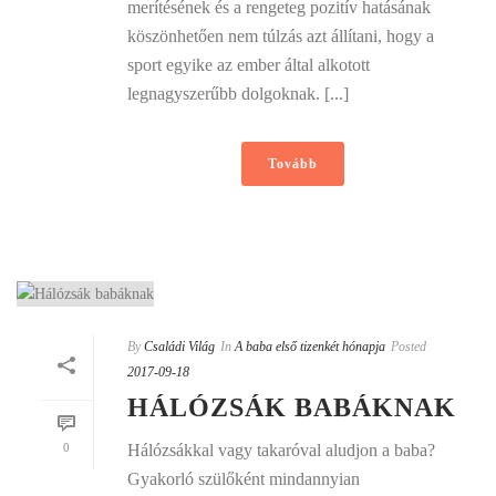
merítésének és a rengeteg pozitív hatásának
köszönhetően nem túlzás azt állítani, hogy a
sport egyike az ember által alkotott
legnagyszerűbb dolgoknak. [...]
Tovább
By
Családi Világ
In
A baba első tizenkét hónapja
Posted
2017-09-18
HÁLÓZSÁK BABÁKNAK
0
Hálózsákkal vagy takaróval aludjon a baba?
Gyakorló szülőként mindannyian