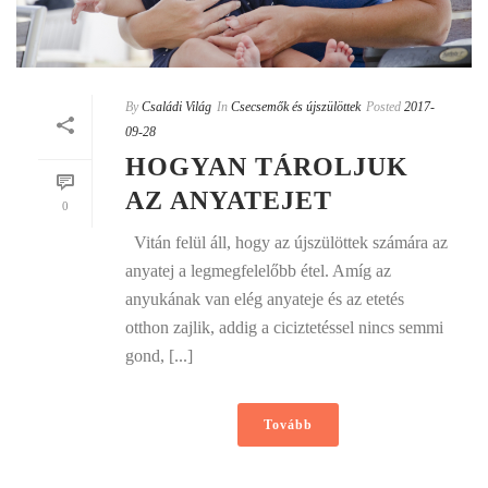
By
Családi Világ
In
Csecsemők és újszülöttek
Posted
2017-
09-28
HOGYAN TÁROLJUK
AZ ANYATEJET
0
Vitán felül áll, hogy az újszülöttek számára az
anyatej a legmegfelelőbb étel. Amíg az
anyukának van elég anyateje és az etetés
otthon zajlik, addig a ciciztetéssel nincs semmi
gond, [...]
Tovább