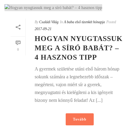
By
Családi Világ
In
A baba első tizenkét hónapja
Posted
2017-09-21
HOGYAN NYUGTASSUK
MEG A SÍRÓ BABÁT? –
0
4 HASZNOS TIPP
A gyermek születése utáni első három hónap
sokunk számára a legnehezebb időszak –
megérteni, vajon miért sír a gyerek,
megnyugtatni és kielégíteni a kis igényeit
bizony nem könnyű feladat! Az [...]
Tovább