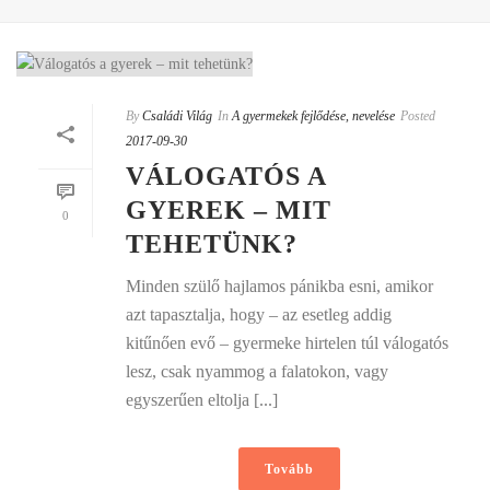
By
Családi Világ
In
A gyermekek fejlődése, nevelése
Posted
2017-09-30
VÁLOGATÓS A
GYEREK – MIT
0
TEHETÜNK?
Minden szülő hajlamos pánikba esni, amikor
azt tapasztalja, hogy – az esetleg addig
kitűnően evő – gyermeke hirtelen túl válogatós
lesz, csak nyammog a falatokon, vagy
egyszerűen eltolja [...]
Tovább