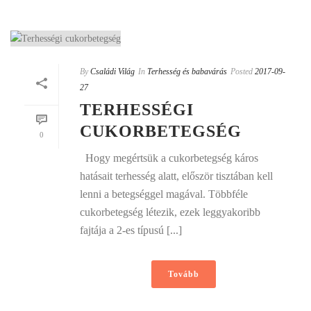
By
Családi Világ
In
Terhesség és babavárás
Posted
2017-09-
27
TERHESSÉGI
CUKORBETEGSÉG
0
Hogy megértsük a cukorbetegség káros
hatásait terhesség alatt, először tisztában kell
lenni a betegséggel magával. Többféle
cukorbetegség létezik, ezek leggyakoribb
fajtája a 2-es típusú [...]
Tovább