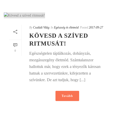
By
Családi Világ
In
Egészség és életmód
Posted
2017-09-27
KÖVESD A SZÍVED
RITMUSÁT!
0
Egészségtelen táplálkozás, dohányzás,
mozgásszegény életmód. Számtalanszor
hallottuk már, hogy ezek a tényezők károsan
hatnak a szervezetünkre, kifejezetten a
szívünkre. De azt tudjuk, hogy [...]
Tovább