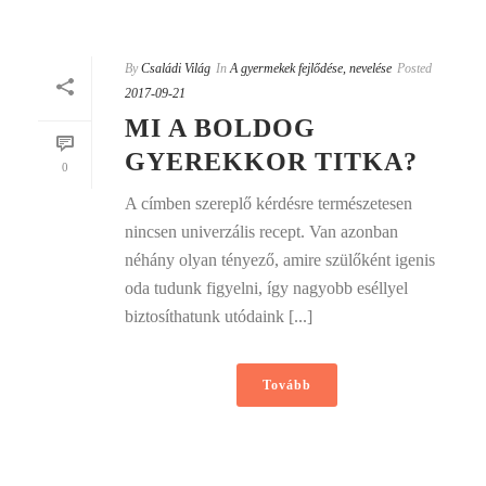
By
Családi Világ
In
A gyermekek fejlődése, nevelése
Posted
2017-09-21
MI A BOLDOG
GYEREKKOR TITKA?
0
A címben szereplő kérdésre természetesen
nincsen univerzális recept. Van azonban
néhány olyan tényező, amire szülőként igenis
oda tudunk figyelni, így nagyobb eséllyel
biztosíthatunk utódaink [...]
Tovább