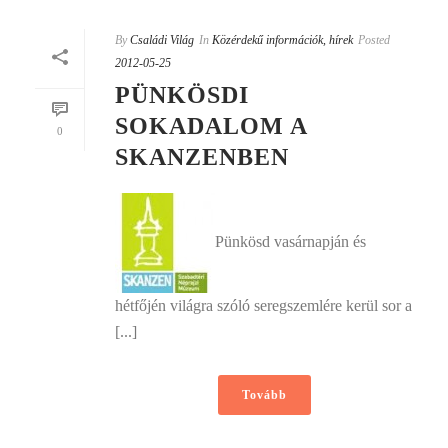
By
Családi Világ
In
Közérdekű információk, hírek
Posted
2012-05-25
PÜNKÖSDI
SOKADALOM A
0
SKANZENBEN
Pünkösd vasárnapján és
hétfőjén világra szóló seregszemlére kerül sor a
[...]
Tovább