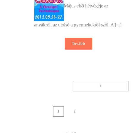
Május első hétvégéje az
anyákról, az utolsó a gyermekekről szól. A [...]
Tovább
1
2