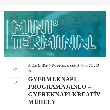
By
Családi Világ
In
Programok, események
Posted
2014-05-
24
GYERMEKNAPI
PROGRAMAJÁNLÓ –
0
GYEREKNAPI KREATÍV
MŰHELY