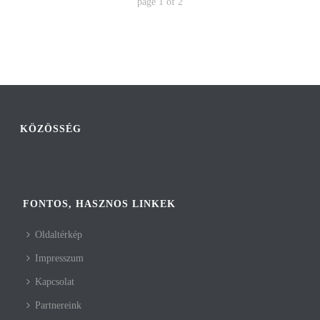
page
1
of
2
KÖZÖSSÉG
FONTOS, HASZNOS LINKEK
Oldaltérkép
Impresszum
Kapcsolat
Partnereink