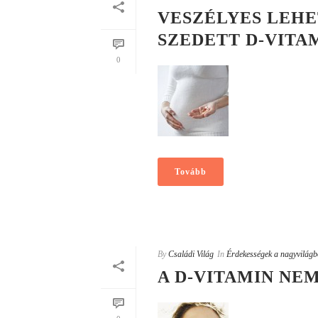
VESZÉLYES LEHE
SZEDETT D-VITA
0
Tovább
By
Családi Világ
In
Érdekességek a nagyvilágb
A D-VITAMIN NE