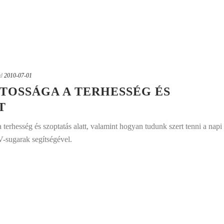
d
2010-07-01
NTOSSÁGA A TERHESSÉG ÉS
T
terhesség és szoptatás alatt, valamint hogyan tudunk szert tenni a napi
V-sugarak segítségével.