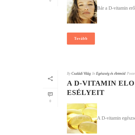
0
Bár a D-vitamin erő
Tovább
By
Családi Világ
In
Egészség és életmód
Poste
A D-VITAMIN EL
ESÉLYEIT
0
A D-vitamin egészsé