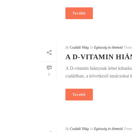
Tovább
By
Családi Világ
In
Egészség és életmód
Poste
A D-VITAMIN HIÁ
A D-vitamin hiánynak lehet kihatá
0
családban, a következő tanácsokat 
Tovább
By
Családi Világ
In
Egészség és életmód
Poste