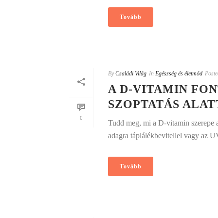
Tovább
By
Családi Világ
In
Egészség és életmód
Poste
A D-VITAMIN FO
SZOPTATÁS ALAT
0
Tudd meg, mi a D-vitamin szerepe a 
adagra táplálékbevitellel vagy az U
Tovább