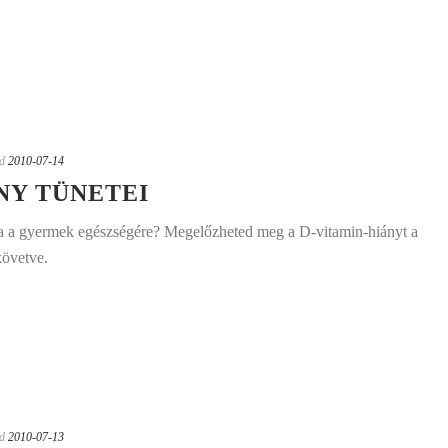
d
2010-07-14
NY TÜNETEI
sa a gyermek egészségére? Megelőzheted meg a D-vitamin-hiányt a
követve.
d
2010-07-13