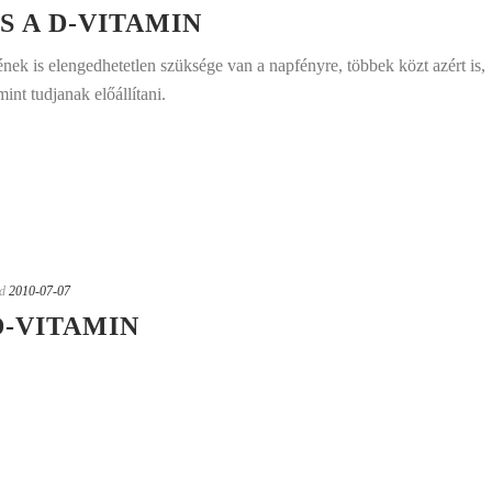
S A D-VITAMIN
ének is elengedhetetlen szüksége van a napfényre, többek közt azért is,
nt tudjanak előállítani.
d
2010-07-07
D-VITAMIN