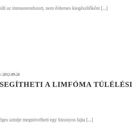
síti az immunrendszert, nem érdemes kiegészítőként [...]
d
2012-09-24
OSEGÍTHETI A LIMFÓMA TÚLÉLÉSI
ges szintje megnövelheti egy bizonyos fajta [...]