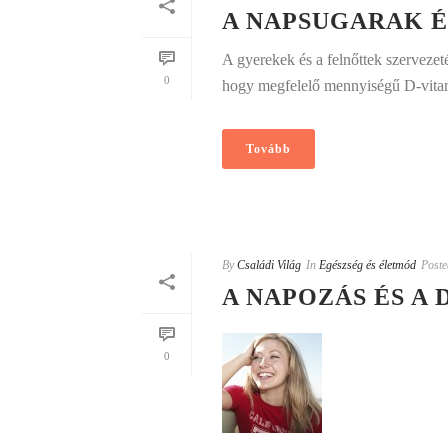
A NAPSUGARAK É
A gyerekek és a felnőttek szervezet
0
hogy megfelelő mennyiségű D-vitami
Tovább
By
Családi Világ
In
Egészség és életmód
Poste
A NAPOZÁS ÉS A 
0