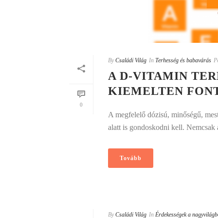
By
Családi Világ
In
Terhesség és babavárás
P
A D-VITAMIN TER
KIEMELTEN FON
0
A megfelelő dózisú, minőségű, meste
alatt is gondoskodni kell. Nemcsak a
Tovább
By
Családi Világ
In
Érdekességek a nagyvilágb