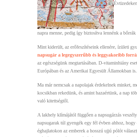
Évtizedeken
napra menne, pedig így biztosítva lennénk a bőrrák 
Mint kiderült, az erőfeszítéseink ellenére, ízület
napsugár a legegyszerűbb és leggyakoribb forrás
az egészségünk megtartásában. D-vitaminhiány eseté
Európában és az Amerikai Egyesült Államokban is.
Ma már nemcsak a napolajak érdekelnek minket, mel
kocsikban rekedünk, és amint hazaértünk, a nap töb
való kitettségtől.
A lakhely klímájától függően a napsugárzás veszély
napsugarak túl gyengék egy fél évben ahhoz, hogy el
éghajlatokon az emberek a hosszú ujjú pólót válasz