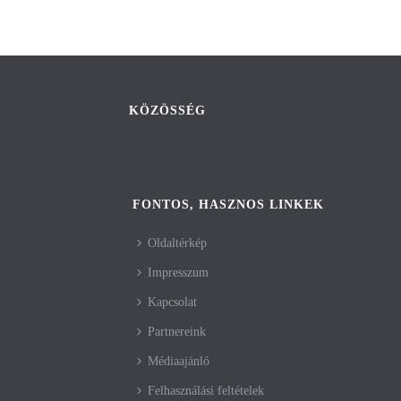
KÖZÖSSÉG
FONTOS, HASZNOS LINKEK
Oldaltérkép
Impresszum
Kapcsolat
Partnereink
Médiaajánló
Felhasználási feltételek