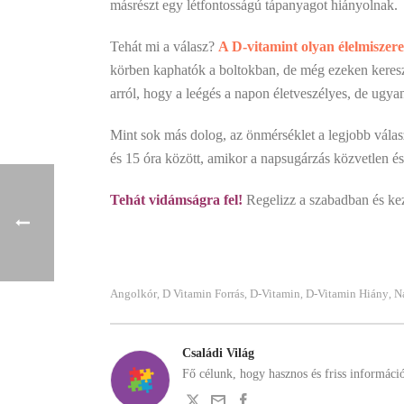
másrészt egy létfontosságú tápanyagot hiányolnak.
Tehát mi a válasz?
A
D-vitamint olyan élelmiszer
körben kaphatók a boltokban, de még ezeken kereszt
arról, hogy a leégés a napon életveszélyes, de ugya
Mint sok más dolog, az önmérséklet a legjobb válasz
és 15 óra között, amikor a napsugárzás közvetlen és
Tehát vidámságra fel!
Regelizz a szabadban és ke
Angolkór
D Vitamin Forrás
D-Vitamin
D-Vitamin Hiány
N
,
,
,
,
Családi Világ
Fő célunk, hogy hasznos és friss informáci