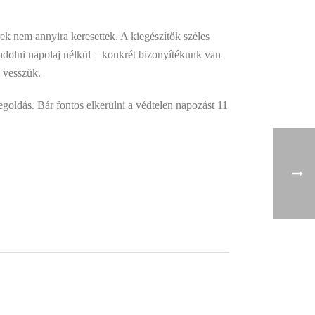
zerek nem annyira keresettek. A kiegészítők széles
ndolni napolaj nélkül – konkrét bizonyítékunk van
t vesszük.
goldás. Bár fontos elkerülni a védtelen napozást 11