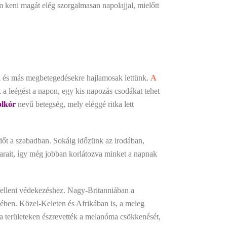
keni magát elég szorgalmasan napolajjal, mielőtt
rák és más megbetegedésekre hajlamosak lettünk.
A
a leégést a napon, egy kis napozás csodákat tehet
olkór
nevű betegség, mely eléggé ritka lett
dőt a szabadban. Sokáig időzünk az irodában,
garait, így még jobban korlátozva minket a napnak
k elleni védekezéshez. Nagy-Britanniában a
ben. Közel-Keleten és Afrikában is, a meleg
 a területeken észrevették a melanóma csökkenését,