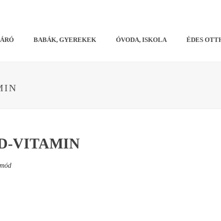
VÁRÓ
BABÁK, GYEREKEK
ÓVODA, ISKOLA
ÉDES OTT
MIN
D-VITAMIN
tmód