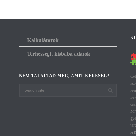
K
Kalkulátorok
Terhességi, kisbaba adatok
NEM TALÁLTAD MEG, AMIT KERESEL?
Cél
szó
lee
nev
csa
hón
gye
tar
A h