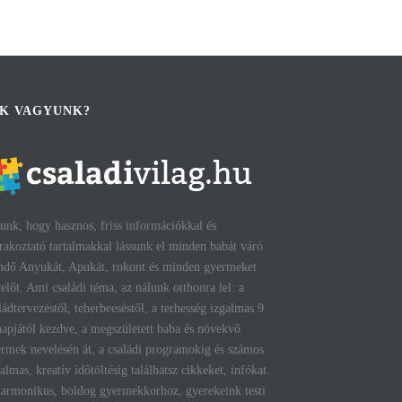
IK VAGYUNK?
unk, hogy hasznos, friss információkkal és
rakoztató tartalmakkal lássunk el minden babát váró
ndő Anyukát, Apukát, rokont és minden gyermeket
előt. Ami családi téma, az nálunk otthonra lel: a
ládtervezéstől, teherbeeséstől, a terhesség izgalmas 9
apjától kezdve, a megszületett baba és növekvő
rmek nevelésén át, a családi programokig és számos
talmas, kreatív időtöltésig találhatsz cikkeket, infókat.
armonikus, boldog gyermekkorhoz, gyerekeink testi