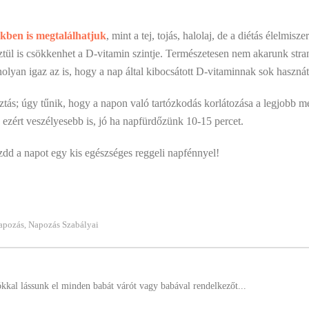
ekben is megtalálhatjuk
, mint a tej, tojás, halolaj, de a diétás élelmis
ül is csökkenhet a D-vitamin szintje. Természetesen nem akarunk stra
nolyan igaz az is, hogy a nap által kibocsátott D-vitaminnak sok haszná
tás; úgy tűnik, hogy a napon való tartózkodás korlátozása a legjobb me
 ezért veszélyesebb is, jó ha napfürdőzünk 10-15 percet.
zdd a napot egy kis egészséges reggeli napfénnyel!
apozás
Napozás Szabályai
,
ókkal lássunk el minden babát várót vagy babával rendelkezőt...