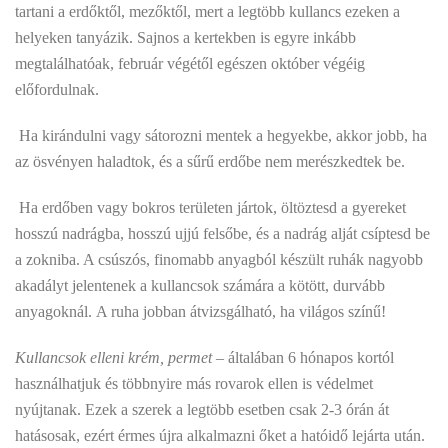
tartani a erdőktől, mezőktől, mert a legtöbb kullancs ezeken a
helyeken tanyázik. Sajnos a kertekben is egyre inkább
megtalálhatóak, február végétől egészen október végéig
előfordulnak.
 Ha kirándulni vagy sátorozni mentek a hegyekbe, akkor jobb, ha
az ösvényen haladtok, és a sűrű erdőbe nem merészkedtek be.
 Ha erdőben vagy bokros területen jártok, öltöztesd a gyereket
hosszú nadrágba, hosszú ujjú felsőbe, és a nadrág alját csíptesd be
a zokniba. A csúszós, finomabb anyagból készült ruhák nagyobb
akadályt jelentenek a kullancsok számára a kötött, durvább
anyagoknál. A ruha jobban átvizsgálható, ha világos színű!
Kullancsok elleni krém, permet
– általában 6 hónapos kortól
használhatjuk és többnyire más rovarok ellen is védelmet
nyújtanak. Ezek a szerek a legtöbb esetben csak 2-3 órán át
hatásosak, ezért érmes újra alkalmazni őket a hatóidő lejárta után.