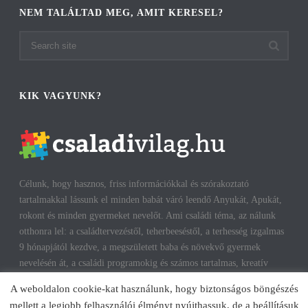
NEM TALÁLTAD MEG, AMIT KERESEL?
KIK VAGYUNK?
Célunk, hogy hasznos, friss információkkal és szórakoztató
tartalmakkal lássunk el minden babát váró leendő Anyukát, Apukát,
rokont és minden gyermeket nevelőt. Ami családi téma, az nálunk
otthonra lel: a családtervezéstől, teherbeeséstől, a terhesség izgalmas
9 hónapjától kezdve, a megszületett baba és növekvő gyermek
nevelésén át, a családi programokig és számos tartalmas, kreatív
időtöltésig találhatsz cikkeket, infókat. A harmonikus, boldog
A weboldalon cookie-kat használunk, hogy biztonságos böngészés
gyermekkorhoz, gyerekeink testi és lelki egészségéhez az út többek
mellett a legjobb felhasználói élményt nyújthassuk, de a beállításuk