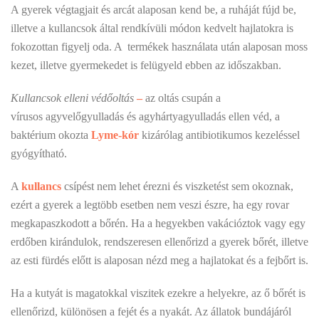
A gyerek végtagjait és arcát alaposan kend be, a ruháját fújd be,
illetve a kullancsok által rendkívüli módon kedvelt hajlatokra is
fokozottan figyelj oda. A termékek használata után alaposan moss
kezet, illetve gyermekedet is felügyeld ebben az időszakban.
Kullancsok elleni védőoltás
–
az oltás csupán a
vírusos agyvelőgyulladás és agyhártyagyulladás ellen véd, a
baktérium okozta
Lyme-kór
kizárólag antibiotikumos kezeléssel
gyógyítható.
A
kullancs
csípést nem lehet érezni és viszketést sem okoznak,
ezért a gyerek a legtöbb esetben nem veszi észre, ha egy rovar
megkapaszkodott a bőrén. Ha a hegyekben vakációztok vagy egy
erdőben kirándulok, rendszeresen ellenőrizd a gyerek bőrét, illetve
az esti fürdés előtt is alaposan nézd meg a hajlatokat és a fejbőrt is.
Ha a kutyát is magatokkal viszitek ezekre a helyekre, az ő bőrét is
ellenőrizd, különösen a fejét és a nyakát. Az állatok bundájáról