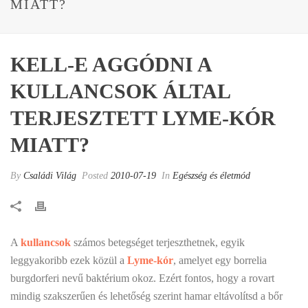
MIATT?
KELL-E AGGÓDNI A
KULLANCSOK ÁLTAL
TERJESZTETT LYME-KÓR
MIATT?
By
Családi Világ
Posted
2010-07-19
In
Egészség és életmód
A
kullancsok
számos betegséget terjeszthetnek, egyik
leggyakoribb ezek közül a
Lyme-kór
, amelyet egy borrelia
burgdorferi nevű baktérium okoz. Ezért fontos, hogy a rovart
mindig szakszerűen és lehetőség szerint hamar eltávolítsd a bőr