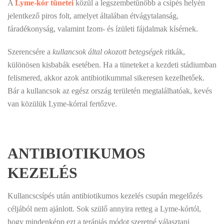
A
Lyme-kór tünetei
közül a legszembetűnőbb a csípés helyén
jelentkező piros folt, amelyet általában étvágytalanság,
fáradékonyság, valamint Izom- és ízületi fájdalmak kísérnek.
Szerencsére a
kullancsok által okozott betegségek
ritkák,
különösen kisbabák esetében. Ha a tüneteket a kezdeti stádiumban
felismered, akkor azok antibiotikummal sikeresen kezelhetőek.
Bár a kullancsok az egész ország területén megtalálhatóak, kevés
van közülük Lyme-kórral fertőzve.
ANTIBIOTIKUMOS
KEZELÉS
Kullancscsípés után antibiotikumos kezelés csupán megelőzés
céljából nem ajánlott. Sok szülő annyira retteg a Lyme-kórtól,
hogy mindenképp ezt a terápiás módot szeretné választani