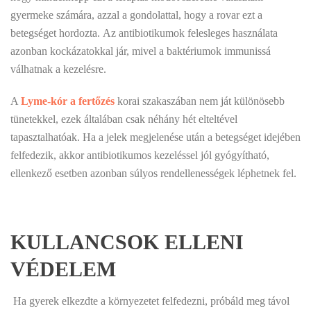
gyermeke számára, azzal a gondolattal, hogy a rovar ezt a
betegséget hordozta. Az antibiotikumok felesleges használata
azonban kockázatokkal jár, mivel a baktériumok immunissá
válhatnak a kezelésre.
A
Lyme-kór a fertőzés
korai szakaszában nem ját különösebb
tünetekkel, ezek általában csak néhány hét elteltével
tapasztalhatóak. Ha a jelek megjelenése után a betegséget idejében
felfedezik, akkor antibiotikumos kezeléssel jól gyógyítható,
ellenkező esetben azonban súlyos rendellenességek léphetnek fel.
KULLANCSOK ELLENI
VÉDELEM
 Ha gyerek elkezdte a környezetet felfedezni, próbáld meg távol