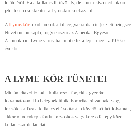
felületéről. Ha a kullancs fertőzött is, de hamar kiszeded, akkor
jelentősen csökkented a Lyme-kór kockázatát.
A
Lyme-kór
a kullancsok által leggyakrabban terjesztett betegség.
Nevét onnan kapta, hogy először az Amerikai Egyesült
Államokban, Lyme városában ütötte fel a fejét, még az 1970-es
években.
A LYME-KÓR TÜNETEI
Miután eltávolítottad a kullancsot, figyeld a gyereket
folyamatosan! Ha betegnek tűnik, bőrirritációi vannak, vagy
felszökik a láza a kullancs eltávolítását a követő két hét folyamán,
akkor mindenképp fordulj orvoshoz vagy keress fel egy közeli
kullancs-ambulanciát!