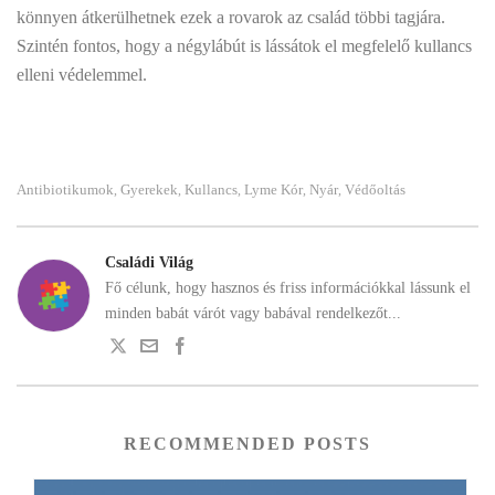
könnyen átkerülhetnek ezek a rovarok az család többi tagjára.
Szintén fontos, hogy a négylábút is lássátok el megfelelő kullancs
elleni védelemmel.
Antibiotikumok
Gyerekek
Kullancs
Lyme Kór
Nyár
Védőoltás
,
,
,
,
,
Családi Világ
Fő célunk, hogy hasznos és friss információkkal lássunk el
minden babát várót vagy babával rendelkezőt...
RECOMMENDED POSTS