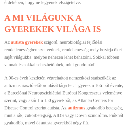
érdekében, hogy ne legyenek elszigetelve.
A MI VILÁGUNK A
GYEREKEK VILÁGA IS
Az
autista gyerekek
szigorú, neurobiológiai fejlődési
rendellenességben szenvednek, rendellenesség mely bezárja őket
saját világukba, melybe nehezen lehet behatolni. Sokkal többen
vannak és sokkal sebezhetőbbek, mint gondolnád!
A 90-es évek kezdetén végrehajtott nemzetközi statisztikák az
autizmus riasztó előfordulását tárja fel: 1 gyerek a 166-ból évente,
a Barcelónai Neuropszichiátriai Európai Kongresszus véleménye
szerint, vagy akár 1 a 150 gyerekből, az Atlantai Centers for
Disease Control szerint autista. Az
autizmus
gyakoribb betegség,
mint a rák, cukorbetegség, AIDS vagy Down-szindróma. Fiúknál
gyakoribb, mivel öt autista gyerekből négy fiú.