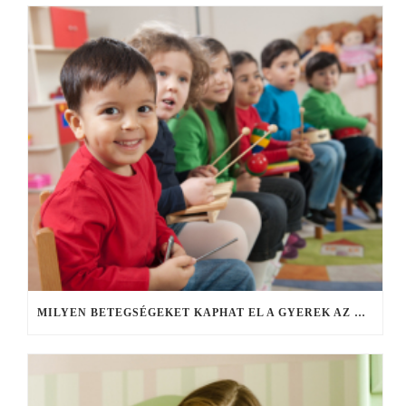
MILYEN BETEGSÉGEKET KAPHAT EL A GYEREK AZ ÓVODÁBAN, ISKOLÁBAN?