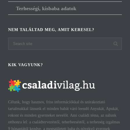
Terhességi, kisbaba adatok
NEM TALÁLTAD MEG, AMIT KERESEL?
KIK VAGYUNK?
Célunk, hogy hasznos, friss információkkal és szórakoztató
tartalmakkal lássunk el minden babát váró leendő Anyukát, Apukát,
rokont és minden gyermeket nevelőt. Ami családi téma, az nálunk
otthonra lel: a családtervezéstől, teherbeeséstől, a terhesség izgalmas
9 hónapjától kezdve, a megszületett baba és növekvő gyermek