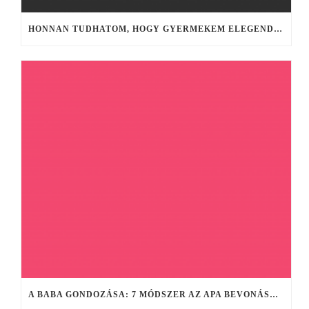
HONNAN TUDHATOM, HOGY GYERMEKEM ELEGENDŐ ANYATEJET FOGYASZT?
A BABA GONDOZÁSA: 7 MÓDSZER AZ APA BEVONÁSÁRA