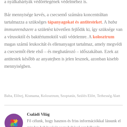
a nyálkahártyák védőrétegének védelméhez is.
Bár mennyisége kevés, a csecsemő számára koncentráltan
tartalmazza a szükséges
tápanyagokat és antitesteket
. A
baba
immunrendszere
a születést követően fejlődik ki, így szüksége van
a vírusoktól és baktériumoktól való védelemre. A
kolosztrum
magas számú leukocitát és ellenanyagot tartalmaz, amely megvédi
a csecsemőt élete első – és meghatározó – időszakában. Ezek az
antitestek később az anyatejben is jelen lesznek, azonban kisebb
mennyiségben.
Baba
Elõtej
Kismama
Kolosztrum
Szoptatás
Szülés Előtt
Terhesség Alatt
,
,
,
,
,
,
Családi Világ
Fő célunk, hogy hasznos és friss információkkal lássunk el