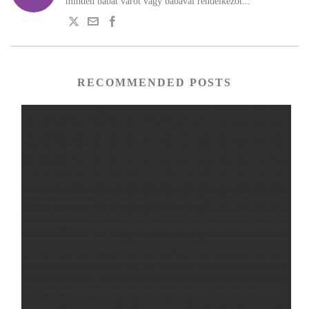
minden babát várót vagy babával rendelkezőt...
RECOMMENDED POSTS