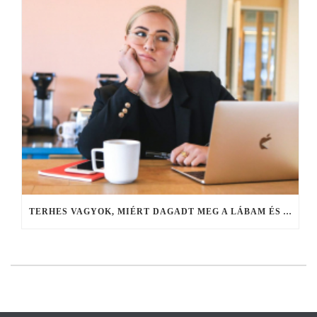
TERHES VAGYOK, MIÉRT DAGADT MEG A LÁBAM ÉS A KEZEM – VÍZVISSZATARTÁS ÉS ÖDÉMA A TERHESSÉG ALATT