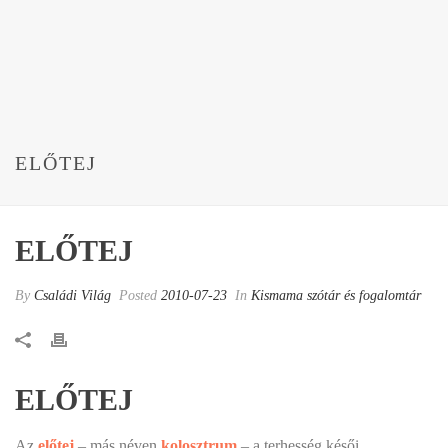
ELŐTEJ
ELŐTEJ
By
Családi Világ
Posted
2010-07-23
In
Kismama szótár és fogalomtár
ELŐTEJ
Az
előtej
– más néven
kolosztrum
– a terhesség késői