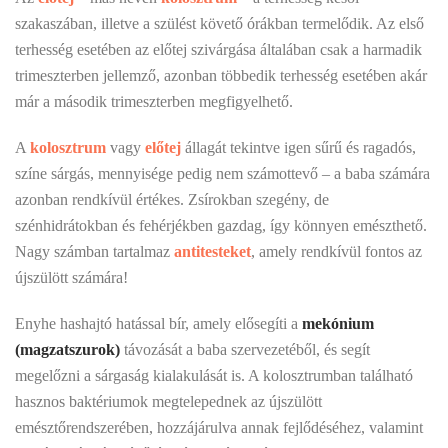
szakaszában, illetve a szülést követő órákban termelődik. Az első
terhesség esetében az előtej szivárgása általában csak a harmadik
trimeszterben jellemző, azonban többedik terhesség esetében akár
már a második trimeszterben megfigyelhető.
A
kolosztrum
vagy
előtej
állagát tekintve igen sűrű és ragadós,
színe sárgás, mennyisége pedig nem számottevő – a baba számára
azonban rendkívül értékes. Zsírokban szegény, de
szénhidrátokban és fehérjékben gazdag, így könnyen emészthető.
Nagy számban tartalmaz
antitesteket
, amely rendkívül fontos az
újszülött számára!
Enyhe hashajtó hatással bír, amely elősegíti a
mekónium
(magzatszurok)
távozását a baba szervezetéből, és segít
megelőzni a sárgaság kialakulását is. A kolosztrumban található
hasznos baktériumok megtelepednek az újszülött
emésztőrendszerében, hozzájárulva annak fejlődéséhez, valamint