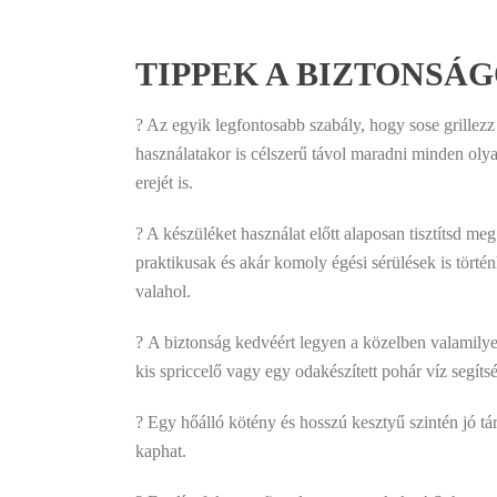
TIPPEK A BIZTONSÁ
? Az egyik legfontosabb szabály, hogy sose grillezz
használatakor is célszerű távol maradni minden olya
erejét is.
? A készüléket használat előtt alaposan tisztítsd m
praktikusak és akár komoly égési sérülések is tört
valahol.
? A biztonság kedvéért legyen a közelben valamilye
kis spriccelő vagy egy odakészített pohár víz segít
? Egy hőálló kötény és hosszú kesztyű szintén jó tár
kaphat.