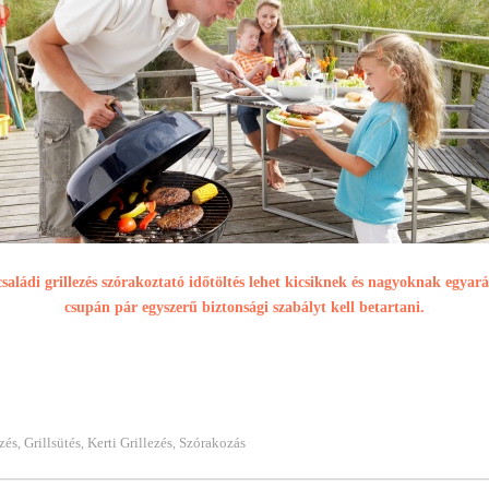
családi grillezés szórakoztató időtöltés lehet kicsiknek és nagyoknak egyará
csupán pár egyszerű biztonsági szabályt kell betartani.
zés
Grillsütés
Kerti Grillezés
Szórakozás
,
,
,