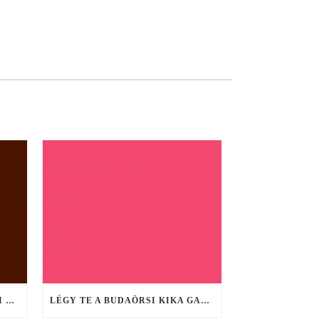
“A FÁRAÓ TITKAI” – CSALÁDI HÉTVÉGE
LÉGY TE A BUDAÖRSI KIKA GASZTRO TÜNDÉRE!