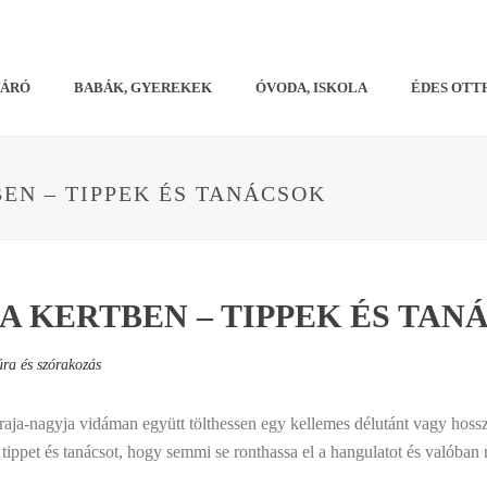
VÁRÓ
BABÁK, GYEREKEK
ÓVODA, ISKOLA
ÉDES OTT
BEN – TIPPEK ÉS TANÁCSOK
A KERTBEN – TIPPEK ÉS TAN
úra és szórakozás
praja-nagyja vidáman együtt tölthessen egy kellemes délutánt vagy hoss
tippet és tanácsot, hogy semmi se ronthassa el a hangulatot és valóba