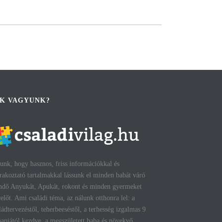
IK VAGYUNK?
unk, hogy hasznos, friss információkkal és
rakoztató tartalmakkal lássunk el minden babát váró
ndő Anyukát, Apukát, rokont és minden gyermeket
előt. Ami családi téma, az nálunk otthonra lel: a
ládtervezéstől, teherbeeséstől, a terhesség izgalmas 9
apjától kezdve, a megszületett baba és növekvő