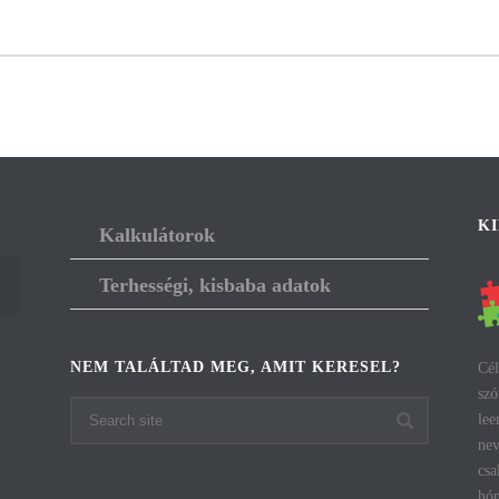
K
Kalkulátorok
Terhességi, kisbaba adatok
NEM TALÁLTAD MEG, AMIT KERESEL?
Cél
szó
lee
nev
csa
hón