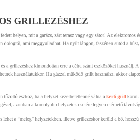
GOS GRILLEZÉSHEZ
 fedett helyen, mit a garázs, zárt terasz vagy egy sátor! Az elektromos
n dologtól, ami meggyulladhat. Ha nyílt lángon, faszénen sütöd a húst,
eg és a grillezéshez kimondottan erre a célra szánt eszközöket használ
énhetnek használatukkor. Ha gázzal működő grillt használsz, akkor alapo
n tűzöltó eszköz, ha a helyzet kezelhetetlenné válna a
kerti grill
körül. 
ségével, azonban a komolyabb helyzetek esetére legyen elérhető távolsá
s lehet a “meleg” helyzetekben, illetve grillezéskor kerüld a bő, hosszú 