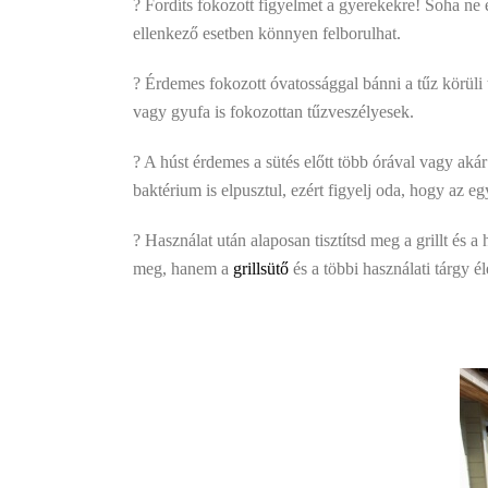
? Fordíts fokozott figyelmet a gyerekekre! Soha ne e
ellenkező esetben könnyen felborulhat.
? Érdemes fokozott óvatossággal bánni a tűz körüli 
vagy gyufa is fokozottan tűzveszélyesek.
? A húst érdemes a sütés előtt több órával vagy aká
baktérium is elpusztul, ezért figyelj oda, hogy az e
? Használat után alaposan tisztítsd meg a grillt és 
meg, hanem a
grillsütő
és a többi használati tárgy é