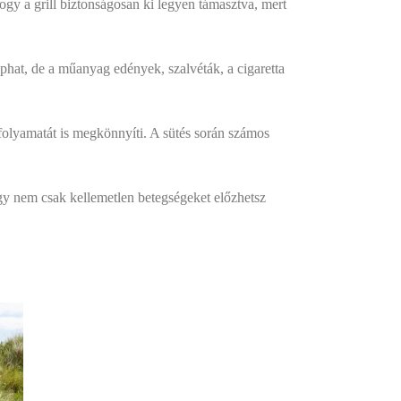
hogy a grill biztonságosan ki legyen támasztva, mert
aphat, de a műanyag edények, szalvéták, a cigaretta
 folyamatát is megkönnyíti. A sütés során számos
 Így nem csak kellemetlen betegségeket előzhetsz