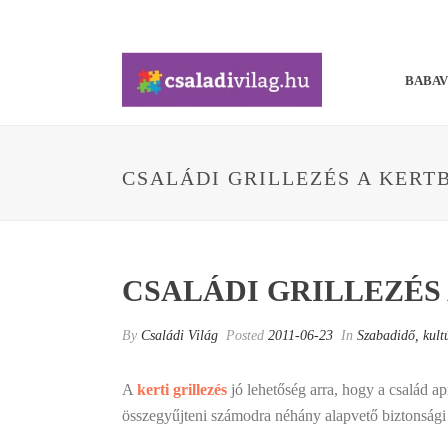
BABA
CSALÁDI GRILLEZÉS A KERT
CSALÁDI GRILLEZÉS 
By
Családi Világ
Posted
2011-06-23
In
Szabadidő, kult
A
kerti grillezés
jó lehetőség arra, hogy a család a
összegyűjteni számodra néhány alapvető biztonsági 