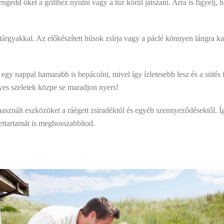
ngedd őket a grillhez nyúlni vagy a tűz körül játszani. Arra is figyelj, 
tárgyakkal. Az előkészített húsok zsírja vagy a páclé könnyen lángra k
r egy nappal hamarabb is bepácolni, mivel így ízletesebb lesz és a sütés
gyes szeletek közpe se maradjon nyers!
a használt eszközöket a ráégett zsiradéktól és egyéb szennyeződésektől.
lettartamát is meghosszabbítod.