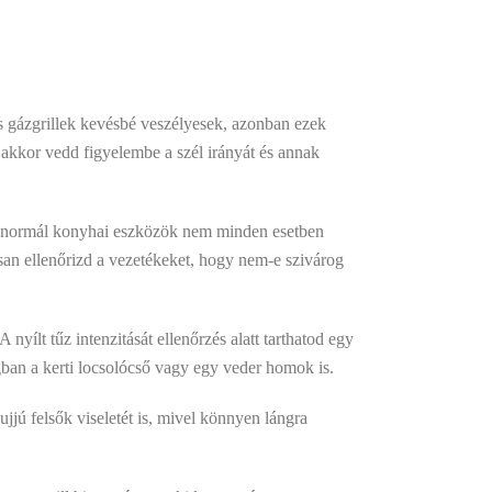
 és gázgrillek kevésbé veszélyesek, azonban ezek
 akkor vedd figyelembe a szél irányát és annak
j. A normál konyhai eszközök nem minden esetben
san ellenőrizd a vezetékeket, hogy nem-e szivárog
A nyílt tűz intenzitását ellenőrzés alatt tarthatod egy
gban a kerti locsolócső vagy egy veder homok is.
ujjú felsők viseletét is, mivel könnyen lángra