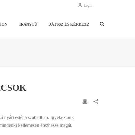
Login
HON
IRÁNYTŰ
JÁTSSZ ÉS KÉRDEZZ
ÁCSOK
zú nyári estét a szabadban. Igyekeztünk
n mindenki kellemesen érezhesse magát.