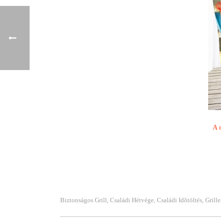
A 
Biztonságos Grill
Családi Hétvége
Családi Idõtöltés
Grille
,
,
,