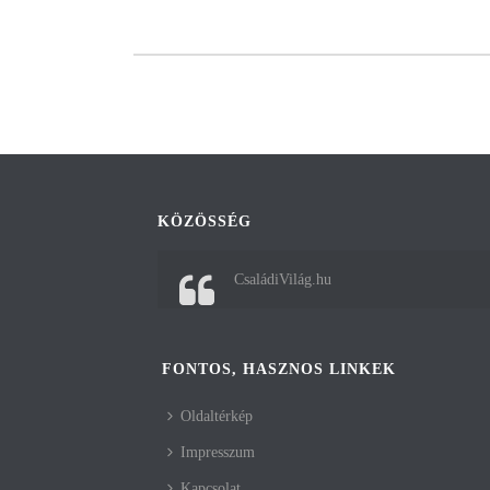
KÖZÖSSÉG
CsaládiVilág.hu
FONTOS, HASZNOS LINKEK
Oldaltérkép
Impresszum
Kapcsolat