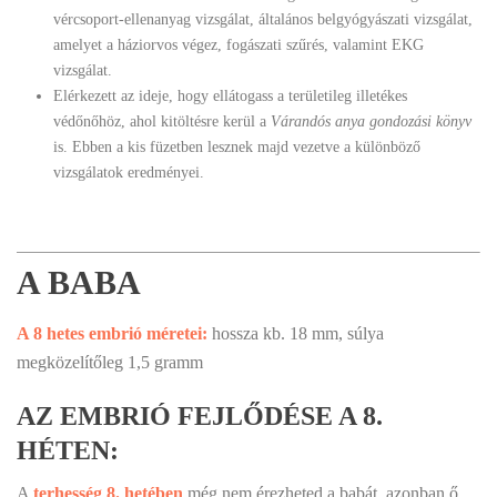
vércsoport-ellenanyag vizsgálat, általános belgyógyászati vizsgálat,
amelyet a háziorvos végez, fogászati szűrés, valamint EKG
vizsgálat.
Elérkezett az ideje, hogy ellátogass a területileg illetékes
védőnőhöz, ahol kitöltésre kerül a
Várandós anya gondozási könyv
is. Ebben a kis füzetben lesznek majd vezetve a különböző
vizsgálatok eredményei.
A BABA
A 8 hetes embrió méretei:
hossza kb. 18 mm, súlya
megközelítőleg 1,5 gramm
AZ EMBRIÓ FEJLŐDÉSE A 8.
HÉTEN:
A
terhesség 8. hetében
még nem érezheted a babát, azonban ő