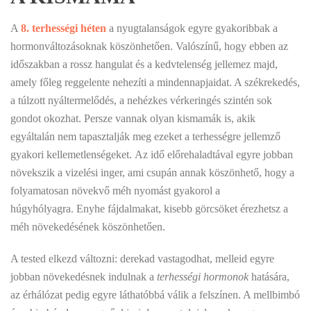
A
8. terhességi héten
a nyugtalanságok egyre gyakoribbak a
hormonváltozásoknak köszönhetően. Valószínű, hogy ebben az
időszakban a rossz hangulat és a kedvtelenség jellemez majd,
amely főleg reggelente nehezíti a mindennapjaidat. A székrekedés,
a túlzott nyáltermelődés, a nehézkes vérkeringés szintén sok
gondot okozhat. Persze vannak olyan kismamák is, akik
egyáltalán nem tapasztalják meg ezeket a terhességre jellemző
gyakori kellemetlenségeket. Az idő előrehaladtával egyre jobban
növekszik a vizelési inger, ami csupán annak köszönhető, hogy a
folyamatosan növekvő méh nyomást gyakorol a
húgyhólyagra. Enyhe fájdalmakat, kisebb görcsöket érezhetsz a
méh növekedésének köszönhetően.
A tested elkezd változni: derekad vastagodhat, melleid egyre
jobban növekedésnek indulnak a
terhességi hormonok
hatására,
az érhálózat pedig egyre láthatóbbá válik a felszínen. A mellbimbó