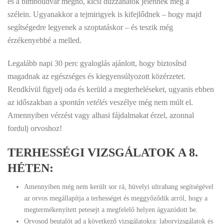
és a bimbóudvar megnő, kicsi duzzanatok jelennek meg a
szélein. Ugyanakkor a tejmirigyek is kifejlődnek – hogy majd
segítségedre legyenek a szoptatáskor – és teszik még
érzékenyebbé a melled.
Legalább napi 30 perc gyaloglás ajánlott, hogy biztosítsd
magadnak az egészséges és kiegyensúlyozott közérzetet.
Rendkívül figyelj oda és kerüld a megterheléseket, ugyanis ebben
az időszakban a
spontán vetélés
veszélye még nem múlt el.
Amennyiben vérzést vagy alhasi fájdalmakat érzel, azonnal
fordulj orvoshoz!
TERHESSÉGI VIZSGÁLATOK A 8.
HÉTEN:
Amennyiben még nem került sor rá, hüvelyi ultrahang segítségével
az orvos megállapítja a terhességet és meggyőződik arról, hogy a
megtermékenyített petesejt a megfelelő helyen ágyazódott be.
Orvosod beutalót ad a következő vizsgálatokra: laborvizsgálatok és