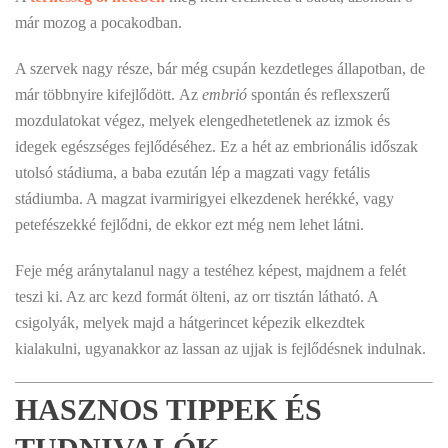
már mozog a pocakodban.
A szervek nagy része, bár még csupán kezdetleges állapotban, de
már többnyire kifejlődött. Az
embrió
spontán és reflexszerű
mozdulatokat végez, melyek elengedhetetlenek az izmok és
idegek egészséges fejlődéséhez. Ez a hét az embrionális időszak
utolsó stádiuma, a baba ezután lép a magzati vagy fetális
stádiumba. A magzat ivarmirigyei elkezdenek herékké, vagy
petefészekké fejlődni, de ekkor ezt még nem lehet látni.
Feje még aránytalanul nagy a testéhez képest, majdnem a felét
teszi ki. Az arc kezd formát ölteni, az orr tisztán látható. A
csigolyák, melyek majd a hátgerincet képezik elkezdtek
kialakulni, ugyanakkor az lassan az ujjak is fejlődésnek indulnak.
HASZNOS TIPPEK ÉS