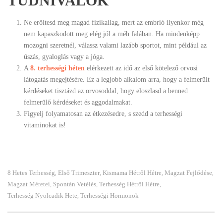
TUDNIVALÓK
Ne erőltesd meg magad fizikailag, mert az embrió ilyenkor még
nem kapaszkodott meg elég jól a méh falában. Ha mindenképp
mozogni szeretnél, válassz valami lazább sportot, mint például az
úszás, gyaloglás vagy a jóga.
A
8. terhességi héten
elérkezett az idő az első kötelező orvosi
látogatás megejtésére. Ez a legjobb alkalom arra, hogy a felmerült
kérdéseket tisztázd az orvosoddal, hogy eloszlasd a benned
felmerülő kérdéseket és aggodalmakat.
Figyelj folyamatosan az étkezésedre, s szedd a terhességi
vitaminokat is!
8 Hetes Terhesség
Első Trimeszter
Kismama Hétről Hétre
Magzat Fejlődése
,
,
,
,
Magzat Méretei
Spontán Vetélés
Terhesség Hétről Hétre
,
,
,
Terhesség Nyolcadik Hete
Terhességi Hormonok
,