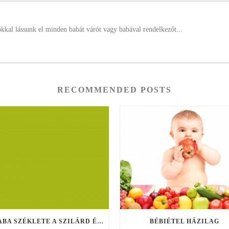
ókkal lássunk el minden babát várót vagy babával rendelkezőt...
RECOMMENDED POSTS
A BABA SZÉKLETE A SZILÁRD ÉTELEK BEVEZETÉSE UTÁN
BÉBIÉTEL HÁZILAG