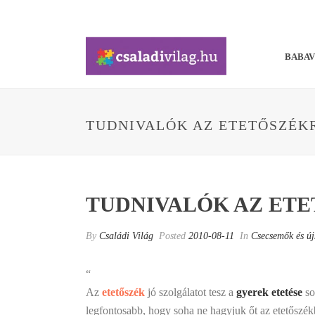
BABA
TUDNIVALÓK AZ ETETŐSZÉK
TUDNIVALÓK AZ ET
By
Családi Világ
Posted
2010-08-11
In
Csecsemők és új
“
Az
etetőszék
jó szolgálatot tesz a
gyerek etetése
so
legfontosabb, hogy soha ne hagyjuk őt az etetőszék