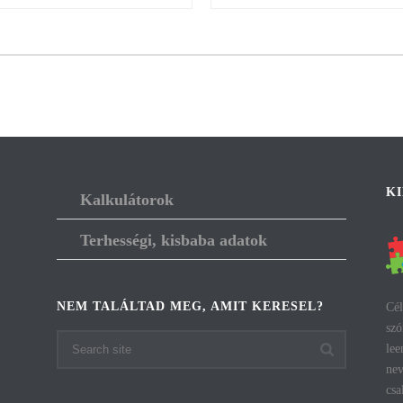
K
Kalkulátorok
Terhességi, kisbaba adatok
NEM TALÁLTAD MEG, AMIT KERESEL?
Cél
szó
lee
nev
csa