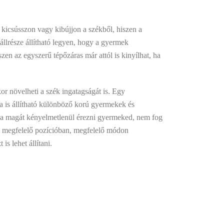
kicsússzon vagy kibújjon a székből, hiszen a
vállrésze állítható legyen, hogy a gyermek
zen az egyszerű tépőzáras már attól is kinyílhat, ha
or növelheti a szék ingatagságát is. Egy
ga is állítható különböző korú gyermekek és
ja magát kényelmetlenül érezni gyermeked, nem fog
a, a megfelelő pozícióban, megfelelő módon
s lehet állítani.