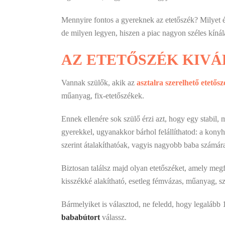
Mennyire fontos a gyereknek az etetőszék? Milyet 
de milyen legyen, hiszen a piac nagyon széles kínála
AZ ETETŐSZÉK KIV
Vannak szülők, akik az
asztalra szerelhető etetősz
műanyag, fix-etetőszékek.
Ennek ellenére sok szülő érzi azt, hogy egy stabil,
gyerekkel, ugyanakkor bárhol felállíthatod: a kony
szerint átalakíthatóak, vagyis nagyobb baba számára
Biztosan találsz majd olyan etetőszéket, amely megfe
kisszékké alakítható, esetleg fémvázas, műanyag, sz
Bármelyiket is választod, ne feledd, hogy legalább 1
bababútort
válassz.