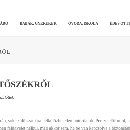
VÁRÓ
BABÁK, GYEREKEK
ÓVODA, ISKOLA
ÉDES OTT
RŐL
ETŐSZÉKRŐL
szülöttek
rán, sok szülő számára nélkülözhetetlen bútordarab. Persze előfordul, h
ben felügyelet nélkül, még akkor sem, ha be van kapcsolva a biztonsági