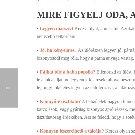
MIRE FIGYELJ ODA,
•
Legyen masszív!
Keress olyat, ami stabil. Azoka
nehezebb felborítani.
•
Jó, ha kényelmes
.
Az ülőrészen legyen jól párnáz
bizonyosodj meg róla, hogy a párna anyaga vastag,
•
Fájhat tőle a baba popsija?
Ellenőrizd az ülést, 
le a tálca alját, ne legyenek kis rések, ahova beszo
le, hogy tökéletes legyen az eldolgozása, a lakkozás
•
Könnyű-e tisztítani?
A babaételek nagyon huncutul
karcolások, vagy gyárilag bizonyos apró részek, me
tisztíthatóság érdekében. Azt se feledd, hogy a sötét
•
Könnyen leszerelhető a tálcája?
Keress olyan sz