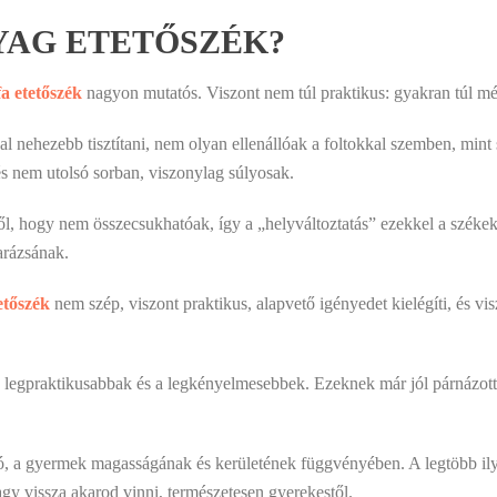
YAG ETETŐSZÉK?
fa etetőszék
nagyon mutatós. Viszont nem túl praktikus: gyakran túl mél
al nehezebb tisztítani, nem olyan ellenállóak a foltokkal szemben, mint 
 és nem utolsó sorban, viszonylag súlyosak.
ről, hogy nem összecsukhatóak, így a „helyváltoztatás” ezekkel a szék
arázsának.
tőszék
nem szép, viszont praktikus, alapvető igényedet kielégíti, és v
legpraktikusabbak és a legkényelmesebbek. Ezeknek már jól párnázott a
ató, a gyermek magasságának és kerületének függvényében. A legtöbb ily
gy vissza akarod vinni, természetesen gyerekestől.