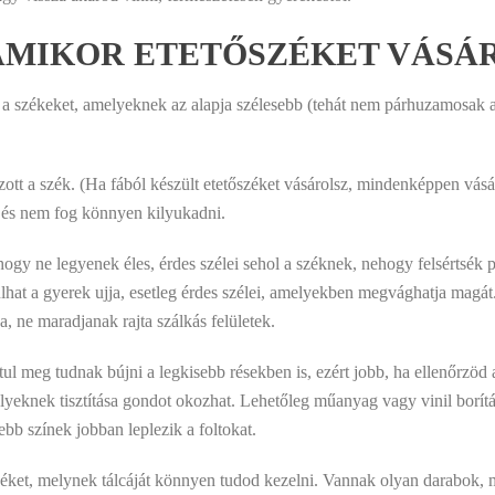
 AMIKOR ETETŐSZÉKET VÁSÁ
t a székeket, amelyeknek az alapja szélesebb (tehát nem párhuzamosak a
ott a szék. (Ha fából készült etetőszéket vásárolsz, mindenképpen vásár
 és nem fog könnyen kilyukadni.
hogy ne legyenek éles, érdes szélei sehol a széknek, nehogy felsértsék 
rulhat a gyerek ujja, esetleg érdes szélei, amelyekben megvághatja magát.
a, ne maradjanak rajta szálkás felületek.
 meg tudnak bújni a legkisebb résekben is, ezért jobb, ha ellenőrzöd a
lyeknek tisztítása gondot okozhat. Lehetőleg műanyag vagy vinil borít
ebb színek jobban leplezik a foltokat.
éket, melynek tálcáját könnyen tudod kezelni. Vannak olyan darabok, m