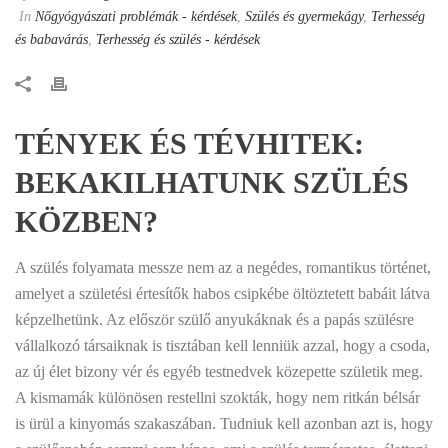
In
Nőgyógyászati problémák - kérdések
,
Szülés és gyermekágy
,
Terhesség
és babavárás
,
Terhesség és szülés - kérdések
TÉNYEK ÉS TÉVHITEK:
BEKAKILHATUNK SZÜLÉS
KÖZBEN?
A szülés folyamata messze nem az a negédes, romantikus történet,
amelyet a születési értesítők habos csipkébe öltöztetett babáit látva
képzelhetünk. Az először szülő anyukáknak és a papás szülésre
vállalkozó társaiknak is tisztában kell lenniük azzal, hogy a csoda,
az új élet bizony vér és egyéb testnedvek közepette születik meg.
A kismamák különösen restellni szokták, hogy nem ritkán bélsár
is ürül a kinyomás szakaszában. Tudniuk kell azonban azt is, hogy