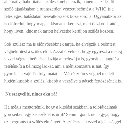
alternatív, háborítatlan szüléseknél ellenzik, hanem a szülésről
szóló ajánlásában a rutinszerűen végzett beöntést a WHO is a
felesleges, hatástalan beavatkozások közé sorolta. Ugyanakkor az
is előfordul, hogy maga a kismama kéri ezt, mert ódzkodik attól,
hogy ilyen, kínosnak tartott helyzetbe kerüljön szülés közben.
Sok szülész ma is előnyösebbnek tartja, ha elvégzik a beöntést,
végbélürítést a szülés előtt. Azzal érvelnek, hogy egyrészt a meleg
vízzel végzett beöntés ellazítja a méhszájat is, gyorsítja a tágulást,
felélénkíti a bélmozgásokat, ami a méhizomzatra is hat, így
gyorsítja a vajúdás folyamatát is. Másrészt üres végbél mellett
higiénikusabb a szülés, kisebb a veszélye a gátseb fertőzésének is.
Ne szégyellje, nincs oka rá!
Ha mégis megtörténik, hogy a kitolási szakban, a tolófájdalmak
görcseiben egy kis széklet is ürül? Semmi gond, ne hagyja, hogy
ez megrontsa a szülés élményét! A szülészeten ezzel a jelenséggel