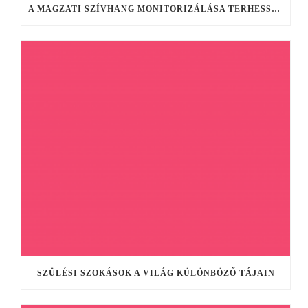
A MAGZATI SZÍVHANG MONITORIZÁLÁSA TERHESSÉG ÉS VAJÚDÁS ALATT
SZÜLÉSI SZOKÁSOK A VILÁG KÜLÖNBÖZŐ TÁJAIN