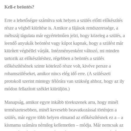
Kell-e beöntés?
Erre a lehetőségre számítva sok helyen a szülés előtti előkészítés
része a végbél kiürítése is. Amikor a fájások rendszeressége, a
méhszáj tágulata már egyértelműen jelzi, hogy közeleg a szülés, a
leendő anyukák beöntést vagy kúpot kapnak, hogy a szülést már
kiürített végbéllel várják. Intézményenként változó, mi minden
tartozik az előkészítéshez, régebben a beöntés a szülés
előkészítésének szinte kötelező része volt, kivéve persze a
rohamszüléseket, amikor nincs elég idő erre. (A szülészeti
protokoll szerint mintegy félórára van szükség ahhoz, hogy az ily
módon fellazított széklet kiürüljön.)
Manapság, amikor egyre inkább törekszenek arra, hogy minél
természetesebben, minél kevesebb beavatkozással történjen a
szülés, már egyre több helyen elmarad az előkészítésnek ez a – a
kismama számára némileg kellemetlen – módja. Már nemcsak az