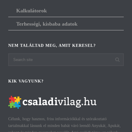
Kalkulátorok
Terhességi, kisbaba adatok
NEM TALÁLTAD MEG, AMIT KERESEL?
KIK VAGYUNK?
Célunk, hogy hasznos, friss információkkal és szórakoztató
tartalmakkal lássunk el minden babát váró leendő Anyukát, Apukát,