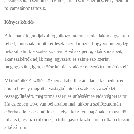
a szülőszobán semmi sem kínos, ami a szülés természetes, élettani
folyamatához tartozik.
Kényes kérdés
A kismamák gondjaival foglalkozó internetes oldalakon a gyakran
feltett, kínosnak tartott kérdések közé tartozik, hogy vajon tényleg
bekakilhatunk-e szülés közben. A válasz pedig, akár sorstársak,
akár szakértők adják meg, egyszerű és szinte szó szerint
megegyezik: „Igen, előfordul, de ez akkor ott senkit nem érdekel”.
Mi történik? A szülés közben a baba feje áthalad a kismedencén,
ahol a hüvely mögött a vastagbél utolsó szakasza, a széklet
összegyűjtésért, megformálásáért és ürítéséért felelős végbél is fut.
Ha ez éppen telve van béltartalommal, akkor a szülőcsatornán
előrehaladó csecsemő feje – helyet készítve magának – maga előtt
tolja ezt, így az erőlködés, a tolófájások közben nem ritkán először
a bélsár ürül.