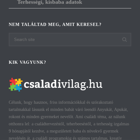
Terhességi, kisbaba adatok
NEM TALÁLTAD MEG, AMIT KERESEL?
KIK VAGYUNK?
Célunk, hogy hasznos, friss információkkal és szórakoztató
tartalmakkal lássunk el minden babát váró leendő Anyukát, Apukát,
rokont és minden gyermeket nevelőt. Ami családi téma, az nálunk
otthonra lel: a családtervezéstől, teherbeeséstől, a terhesség izgalmas
9 hónapjától kezdve, a megszületett baba és növekvő gyermek
nevelésén át, a családi programokig és számos tartalmas, kreatív