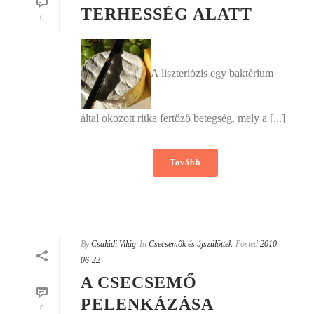
TERHESSÉG ALATT
0
A liszteriózis egy baktérium
által okozott ritka fertőző betegség, mely a [...]
Tovább
By
Családi Világ
In
Csecsemők és újszülöttek
Posted
2010-
06-22
A CSECSEMŐ
PELENKÁZÁSA
0