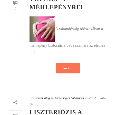
MÉHLEPÉNYRE!
0
A várandósság időszakában a
méhlepény biztosítja a baba számára az élethez
[...]
Tovább
By
Családi Világ
In
Terhesség és babavárás
Posted
2010-06-
24
LISZTERIÓZIS A