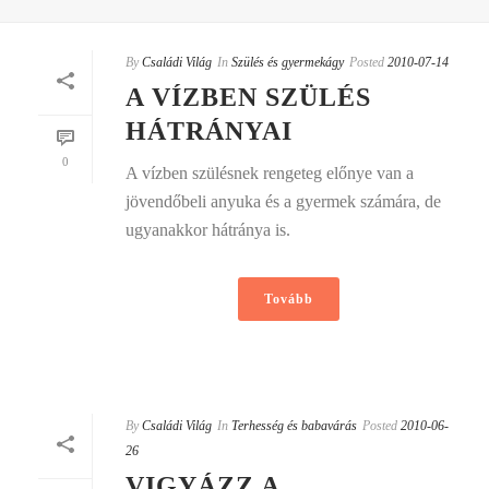
By
Családi Világ
In
Szülés és gyermekágy
Posted
2010-07-14
A VÍZBEN SZÜLÉS
HÁTRÁNYAI
0
A vízben szülésnek rengeteg előnye van a
jövendőbeli anyuka és a gyermek számára, de
ugyanakkor hátránya is.
Tovább
By
Családi Világ
In
Terhesség és babavárás
Posted
2010-06-
26
VIGYÁZZ A