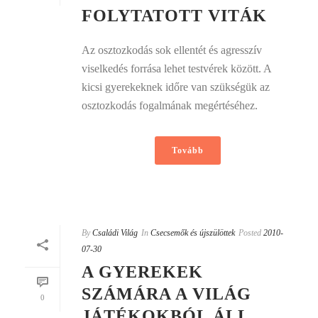
FOLYTATOTT VITÁK
Az osztozkodás sok ellentét és agresszív
viselkedés forrása lehet testvérek között. A
kicsi gyerekeknek időre van szükségük az
osztozkodás fogalmának megértéséhez.
Tovább
By
Családi Világ
In
Csecsemők és újszülöttek
Posted
2010-
07-30
A GYEREKEK
SZÁMÁRA A VILÁG
0
JÁTÉKOKBÓL ÁLL