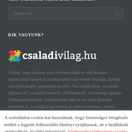
KIK VAGYUNK?
Célunk, hogy hasznos, friss információkkal és szórakoztató
tartalmakkal lássunk el minden babát váró leendő Anyukát, Apukát,
rokont és minden gyermeket nevelőt. Ami családi téma, az nálunk
otthonra lel: a családtervezéstől, teherbeeséstől, a terhesség izgalmas
9 hónapjától kezdve, a megszületett baba és növekvő gyermek
nevelésén át, a családi programokig és számos tartalmas, kreatív
időtöltésig találhatsz cikkeket, infókat. A harmonikus, boldog
A weboldalon cookie-kat használunk, hogy biztonságos böngészés
gyermekkorhoz, gyerekeink testi és lelki egészségéhez az út többek
mellett a legjobb felhasználói élményt nyújthassuk, de a beállításuk
között a szülők megfelelő attitűdje, kíváncsisága, jól informáltsága
módosítható, további információ:
Adatkezelési tájékoztató (cookie