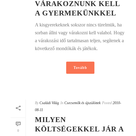
VÁRAKOZNUNK KELL
A GYERMEKÜNKKEL
A kisgyerekeknek sokszor nincs türelmük, ha
sorban állni vagy várakozni kell valahol. Hogy
a várakozási idő tartalmasan teljen, segítenek a
következő mondókák és játékok.
Tovább
By
Családi Világ
In
Csecsemők és újszülöttek
Posted
2010-
08-11
MILYEN
KÖLTSÉGEKKEL JÁR A
0