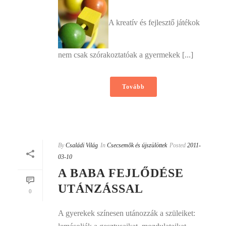
A kreatív és fejlesztő játékok
nem csak szórakoztatóak a gyermekek [...]
Tovább
By
Családi Világ
In
Csecsemők és újszülöttek
Posted
2011-
03-10
A BABA FEJLŐDÉSE
UTÁNZÁSSAL
0
A gyerekek színesen utánozzák a szüleiket: