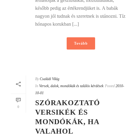
lemásolják a gesztusaikat, mozdulataikat,
később pedig az értékrendjüket is. A babák
nagyon jól tudnak és szeretnek is utánozni. Tíz
hónapos korukban [...]
Tovább
By
Családi Világ
In
Versek, dalok, mondókák és találós kérdések
Posted
2010-
10-01
SZÓRAKOZTATÓ
0
VERSIKÉK ÉS
MONDÓKÁK, HA
VALAHOL