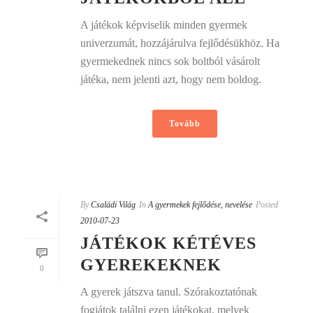
A játékok képviselik minden gyermek
univerzumát, hozzájárulva fejlődésükhöz. Ha
gyermekednek nincs sok boltból vásárolt
játéka, nem jelenti azt, hogy nem boldog.
Tovább
By
Családi Világ
In
A gyermekek fejlődése, nevelése
Posted
2010-07-23
JÁTÉKOK KÉTÉVES
GYEREKEKNEK
0
A gyerek játszva tanul. Szórakoztatónak
fogjátok találni ezen játékokat, melyek