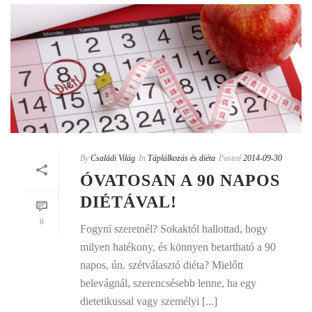
By
Családi Világ
In
Táplálkozás és diéta
Posted
2014-09-30
ÓVATOSAN A 90 NAPOS
DIÉTÁVAL!
0
Fogyni szeretnél? Sokaktól hallottad, hogy
milyen hatékony, és könnyen betartható a 90
napos, ún. szétválasztó diéta? Mielőtt
belevágnál, szerencsésebb lenne, ha egy
dietetikussal vagy személyi [...]