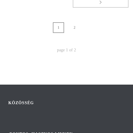
1
2
page
1
of
2
KÖZÖSSÉG