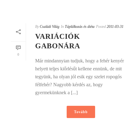
By
Családi Világ
In
Táplálkozás és diéta
Posted
2011-03-31
VARIÁCIÓK
GABONÁRA
0
Már mindannyian tudjuk, hogy a fehér kenyér
helyett teljes kiőrlésűt kellene ennünk, de mit
tegyünk, ha olyan jól esik egy szelet ropogós
félfehér? Nagyobb kérdés az, hogy
gyermekünknek a [...]
Tovább