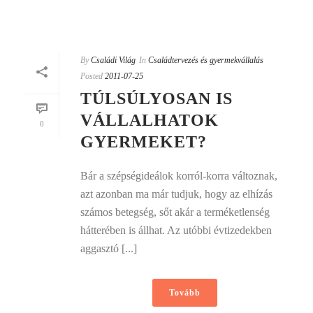
By
Családi Világ
In
Családtervezés és gyermekvállalás
Posted
2011-07-25
TÚLSÚLYOSAN IS
VÁLLALHATOK
0
GYERMEKET?
Bár a szépségideálok korról-korra változnak,
azt azonban ma már tudjuk, hogy az elhízás
számos betegség, sőt akár a terméketlenség
hátterében is állhat. Az utóbbi évtizedekben
aggasztó [...]
Tovább