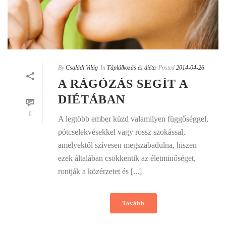
By
Családi Világ
In
Táplálkozás és diéta
Posted
2014-04-26
A RÁGÓZÁS SEGÍT A
DIÉTÁBAN
0
A legtöbb ember küzd valamilyen függőséggel,
pótcselekvésekkel vagy rossz szokással,
amelyektől szívesen megszabadulna, hiszen
ezek általában csökkentik az életminőséget,
rontják a közérzetet és [...]
Tovább