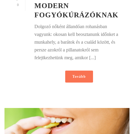
MODERN
0
FOGYÓKÚRÁZÓKNAK
Dolgozó nőként állandóan rohanásban
vagyunk: okosan kell beosztanunk időnket a
munkahely, a barátok és a család között, és
persze azokról a pillanatokról sem
felejtkezhetünk meg, amikor [...]
Tovább