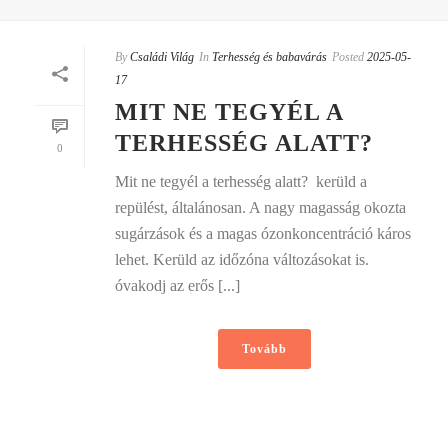
By
Családi Világ
In
Terhesség és babavárás
Posted
2025-05-
17
MIT NE TEGYÉL A
TERHESSÉG ALATT?
0
Mit ne tegyél a terhesség alatt?  kerüld a
repülést, általánosan. A nagy magasság okozta
sugárzások és a magas ózonkoncentráció káros
lehet. Kerüld az időzóna változásokat is. 
óvakodj az erős [...]
Tovább