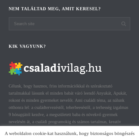
NEM TALÁLTAD MEG, AMIT KERESEL?
KIK VAGYUNK?
Célunk, hogy hasznos, friss információkkal és szórakoztató
tartalmakkal lássunk el minden babát váró leendő Anyukát, Apukát,
rokont és minden gyermeket nevelőt. Ami családi téma, az nálunk
otthonra lel: a családtervezéstől, teherbeeséstől, a terhesség izgalmas
9 hónapjától kezdve, a megszületett baba és növekvő gyermek
nevelésén át, a családi programokig és számos tartalmas, kreatív
időtöltésig találhatsz cikkeket, infókat. A harmonikus, boldog
A weboldalon cookie-kat használunk, hogy biztonságos böngészés
gyermekkorhoz, gyerekeink testi és lelki egészségéhez az út többek