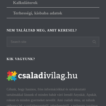
Kalkulátorok
Terhességi, kisbaba adatok
NEM TALÁLTAD MEG, AMIT KERESEL?
KIK VAGYUNK?
Célunk, hogy hasznos, friss információkkal és szórakoztató
tartalmakkal lássunk el minden babát váró leendő Anyukát, Apukát,
rokont és minden gyermeket nevelőt. Ami családi téma, az nálunk
otthonra lel: a családtervezéstől, teherbeeséstől, a terhesség izgalmas