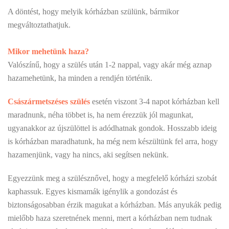
A döntést, hogy melyik kórházban szülünk, bármikor
megváltoztathatjuk.
Mikor mehetünk haza?
Valószínű, hogy a szülés után 1-2 nappal, vagy akár még aznap
hazamehetünk, ha minden a rendjén történik.
Császármetszéses szülés
esetén viszont 3-4 napot kórházban kell
maradnunk, néha többet is, ha nem érezzük jól magunkat,
ugyanakkor az újszülöttel is adódhatnak gondok. Hosszabb ideig
is kórházban maradhatunk, ha még nem készültünk fel arra, hogy
hazamenjünk, vagy ha nincs, aki segítsen nekünk.
Egyezzünk meg a szülésznővel, hogy a megfelelő kórházi szobát
kaphassuk. Egyes kismamák igénylik a gondozást és
biztonságosabban érzik magukat a kórházban. Más anyukák pedig
mielőbb haza szeretnének menni, mert a kórházban nem tudnak