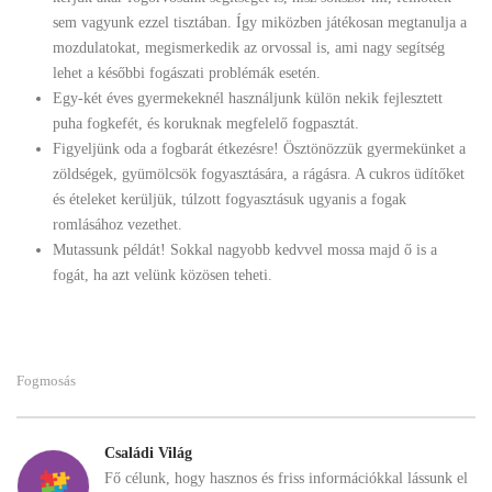
sem vagyunk ezzel tisztában. Így miközben játékosan megtanulja a
mozdulatokat, megismerkedik az orvossal is, ami nagy segítség
lehet a későbbi fogászati problémák esetén.
Egy-két éves gyermekeknél használjunk külön nekik fejlesztett
puha fogkefét, és koruknak megfelelő fogpasztát.
Figyeljünk oda a fogbarát étkezésre! Ösztönözzük gyermekünket a
zöldségek, gyümölcsök fogyasztására, a rágásra. A cukros üdítőket
és ételeket kerüljük, túlzott fogyasztásuk ugyanis a fogak
romlásához vezethet.
Mutassunk példát! Sokkal nagyobb kedvvel mossa majd ő is a
fogát, ha azt velünk közösen teheti.
Fogmosás
Családi Világ
Fő célunk, hogy hasznos és friss információkkal lássunk el