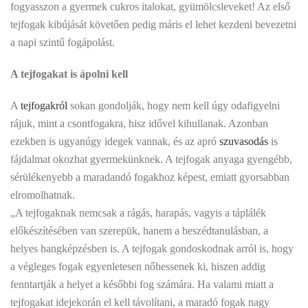
fogyasszon a gyermek cukros italokat, gyümölcsleveket! Az első
tejfogak kibújását követően pedig máris el lehet kezdeni bevezetni
a napi szintű fogápolást.
A tejfogakat is ápolni kell
A
tejfogakról
sokan gondolják, hogy nem kell úgy odafigyelni
rájuk, mint a csontfogakra, hisz idővel kihullanak. Azonban
ezekben is ugyanúgy idegek vannak, és az apró
szuvasodás
is
fájdalmat okozhat gyermekünknek. A tejfogak anyaga gyengébb,
sérülékenyebb a maradandó fogakhoz képest, emiatt gyorsabban
elromolhatnak.
„A tejfogaknak nemcsak a rágás, harapás, vagyis a táplálék
előkészítésében van szerepük, hanem a beszédtanulásban, a
helyes hangképzésben is. A tejfogak gondoskodnak arról is, hogy
a végleges fogak egyenletesen nőhessenek ki, hiszen addig
fenntartják a helyet a későbbi fog számára. Ha valami miatt a
tejfogakat idejekorán el kell távolítani, a maradó fogak nagy