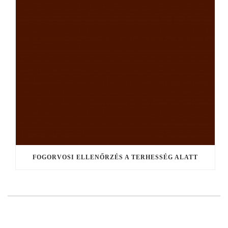
FOGORVOSI ELLENŐRZÉS A TERHESSÉG ALATT