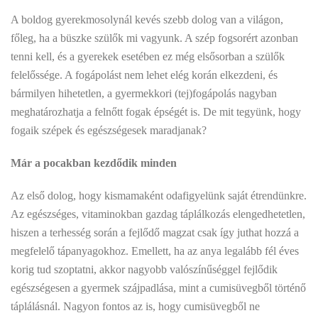
A boldog gyerekmosolynál kevés szebb dolog van a világon,
főleg, ha a büszke szülők mi vagyunk. A szép fogsorért azonban
tenni kell, és a gyerekek esetében ez még elsősorban a szülők
felelőssége. A fogápolást nem lehet elég korán elkezdeni, és
bármilyen hihetetlen, a gyermekkori (tej)fogápolás nagyban
meghatározhatja a felnőtt fogak épségét is. De mit tegyünk, hogy
fogaik szépek és egészségesek maradjanak?
Már a pocakban kezdődik minden
Az első dolog, hogy kismamaként odafigyelünk saját étrendünkre.
Az egészséges, vitaminokban gazdag táplálkozás elengedhetetlen,
hiszen a terhesség során a fejlődő magzat csak így juthat hozzá a
megfelelő tápanyagokhoz. Emellett, ha az anya legalább fél éves
korig tud szoptatni, akkor nagyobb valószínűséggel fejlődik
egészségesen a gyermek szájpadlása, mint a cumisüvegből történő
táplálásnál. Nagyon fontos az is, hogy cumisüvegből ne