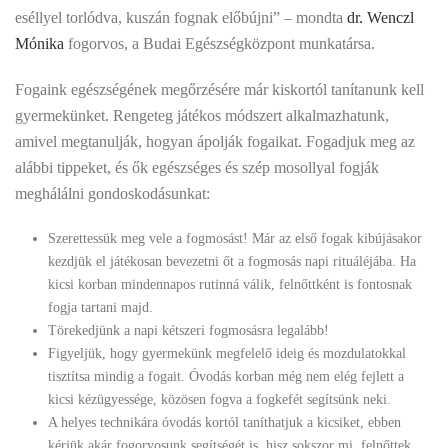
eséllyel torlódva, kuszán fognak előbújni” – mondta
dr. Wenczl
Mónika
fogorvos, a Budai Egészségközpont munkatársa.
Fogaink egészségének megőrzésére már kiskortól tanítanunk kell
gyermekünket. Rengeteg játékos módszert alkalmazhatunk,
amivel megtanulják, hogyan ápolják fogaikat. Fogadjuk meg az
alábbi tippeket, és ők egészséges és szép mosollyal fogják
meghálálni gondoskodásunkat:
Szerettessük meg vele a fogmosást! Már az első fogak kibújásakor
kezdjük el játékosan bevezetni őt a fogmosás napi rituáléjába. Ha
kicsi korban mindennapos rutinná válik, felnőttként is fontosnak
fogja tartani majd.
Törekedjünk a napi kétszeri fogmosásra legalább!
Figyeljük, hogy gyermekünk megfelelő ideig és mozdulatokkal
tisztítsa mindig a fogait. Óvodás korban még nem elég fejlett a
kicsi kézügyessége, közösen fogva a fogkefét segítsünk neki.
A helyes technikára óvodás kortól taníthatjuk a kicsiket, ebben
kérjük akár fogorvosunk segítségét is, hisz sokszor mi, felnőttek