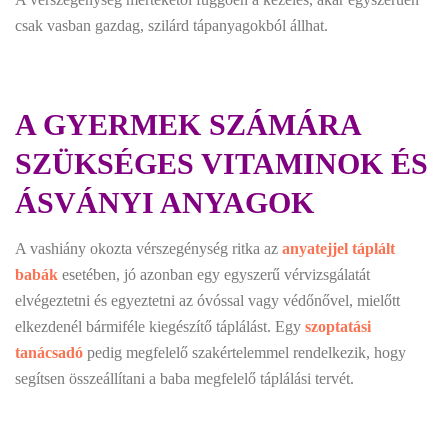
csak vasban gazdag, szilárd tápanyagokból állhat.
A GYERMEK SZÁMÁRA
SZÜKSÉGES VITAMINOK ÉS
ÁSVÁNYI ANYAGOK
A vashiány okozta vérszegénység ritka az
anyatejjel táplált
babák
esetében, jó azonban egy egyszerű vérvizsgálatát
elvégeztetni és egyeztetni az óvóssal vagy védőnővel, mielőtt
elkezdenél bármiféle kiegészítő táplálást. Egy
szoptatási
tanácsadó
pedig megfelelő szakértelemmel rendelkezik, hogy
segítsen összeállítani a baba megfelelő táplálási tervét.