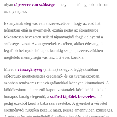
olyan
tápszerre van szüksége
, amely a lehető legjobban hasonlít
az anyatejhez.
Ez anyának elég vas van a szervezetében, hogy az első hat
hónapban ellássa gyermekét, ezután pedig az étrendjükbe
fokozatosan bevezetett szilárd tápanyagból fogják elnyerni a
szükséges vasat. Azon gyerekek esetében, akiket édesanyjuk
legalább hét-nyolc hónapos korukig szoptat, szervezetükben
megfelelő mennyiségű vas lesz 1-2 éves korukra.
Mivel a
vérszegénység
(anémia) az egyik leggyakrabban
előforduló megbetegedés csecsemő- és kisgyermekkorban,
azonban rendszeres rutinvizsgálatokkal könnyen kimutatható. A
köldökzsinóron keresztül kapott vastartalék körülbelül a baba hat
hónapos koráig elegendő, a
szilárd táplálék bevezetése
után
pedig ezekből kerül a baba szervezetébe. A gyereket a vérvétel
eredménytől függően kezelik majd, persze amennyiben szükséges.
A vérszegénység mértékétől függően a kezelés, akár egyszerűen