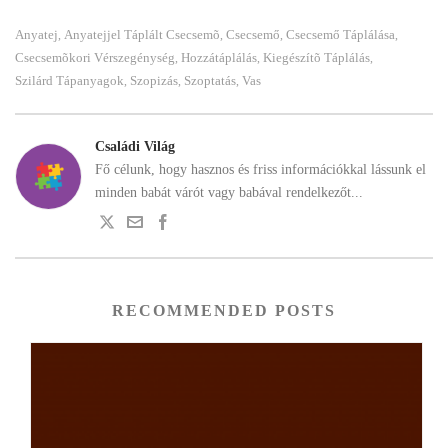
Anyatej
Anyatejjel Táplált Csecsemõ
Csecsemő
Csecsemő Táplálása
,
,
,
,
Csecsemõkori Vérszegénység
Hozzátáplálás
Kiegészítõ Táplálás
,
,
,
Szilárd Tápanyagok
Szopizás
Szoptatás
Vas
,
,
,
Családi Világ
Fő célunk, hogy hasznos és friss információkkal lássunk el
minden babát várót vagy babával rendelkezőt...
RECOMMENDED POSTS