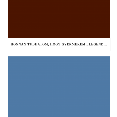
HONNAN TUDHATOM, HOGY GYERMEKEM ELEGENDŐ ANYATEJET FOGYASZT?