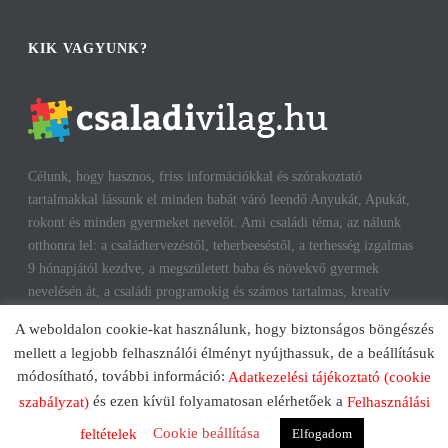
KIK VAGYUNK?
Célunk, hogy hasznos, friss információkkal és szórakoztató
tartalmakkal lássunk el minden babát váró leendő Anyukát, Apukát,
rokont és minden gyermeket nevelőt. Ami családi téma, az nálunk
otthonra lel: a családtervezéstől, teherbeeséstől, a terhesség izgalmas
9 hónapjától kezdve, a megszületett baba és növekvő gyermek
nevelésén át, a családi programokig és számos tartalmas, kreatív
időtöltésig találhatsz cikkeket, infókat. A harmonikus, boldog
A weboldalon cookie-kat használunk, hogy biztonságos böngészés
gyermekkorhoz, gyerekeink testi és lelki egészségéhez az út többek
mellett a legjobb felhasználói élményt nyújthassuk, de a beállításuk
között a szülők megfelelő attitűdje, kíváncsisága, jól informáltsága
módosítható, további információ:
Adatkezelési tájékoztató (cookie
mentén vezet. Reméljük, mi is segítünk ezen az úton!
és ezen kívül folyamatosan elérhetőek a
szabályzat)
Felhasználási
Cookie beállítása
Elfogadom
feltételek