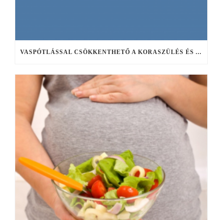
VASPÓTLÁSSAL CSÖKKENTHETŐ A KORASZÜLÉS ÉS A SZÜLÉS UTÁNI DEPRESSZIÓ KOCKÁZATA