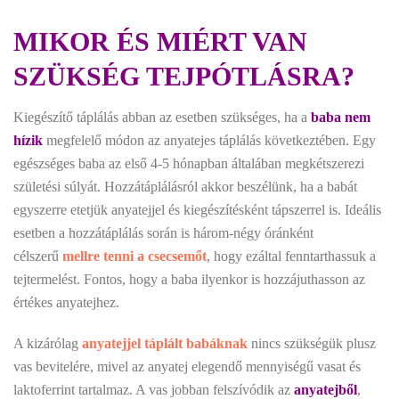
MIKOR ÉS MIÉRT VAN
SZÜKSÉG TEJPÓTLÁSRA?
Kiegészítő táplálás abban az esetben szükséges, ha a
baba nem
hízik
megfelelő módon az anyatejes táplálás következtében. Egy
egészséges baba az első 4-5 hónapban általában megkétszerezi
születési súlyát. Hozzátáplálásról akkor beszélünk, ha a babát
egyszerre etetjük anyatejjel és kiegészítésként tápszerrel is. Ideális
esetben a hozzátáplálás során is három-négy óránként
célszerű
mellre tenni a csecsemőt
, hogy ezáltal fenntarthassuk a
tejtermelést. Fontos, hogy a baba ilyenkor is hozzájuthasson az
értékes anyatejhez.
A kizárólag
anyatejjel táplált babáknak
nincs szükségük plusz
vas bevitelére, mivel az anyatej elegendő mennyiségű vasat és
laktoferrint tartalmaz. A vas jobban felszívódik az
anyatejből
,