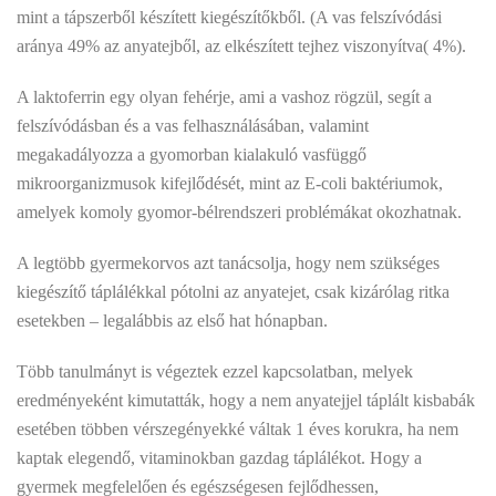
mint a tápszerből készített kiegészítőkből. (A vas felszívódási
aránya 49% az anyatejből, az elkészített tejhez viszonyítva( 4%).
A laktoferrin egy olyan fehérje, ami a vashoz rögzül, segít a
felszívódásban és a vas felhasználásában, valamint
megakadályozza a gyomorban kialakuló vasfüggő
mikroorganizmusok kifejlődését, mint az E-coli baktériumok,
amelyek komoly gyomor-bélrendszeri problémákat okozhatnak.
A legtöbb gyermekorvos azt tanácsolja, hogy nem szükséges
kiegészítő táplálékkal pótolni az anyatejet, csak kizárólag ritka
esetekben – legalábbis az első hat hónapban.
Több tanulmányt is végeztek ezzel kapcsolatban, melyek
eredményeként kimutatták, hogy a nem anyatejjel táplált kisbabák
esetében többen vérszegényekké váltak 1 éves korukra, ha nem
kaptak elegendő, vitaminokban gazdag táplálékot. Hogy a
gyermek megfelelően és egészségesen fejlődhessen,