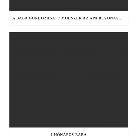
A BABA GONDOZÁSA: 7 MÓDSZER AZ APA BEVONÁSÁRA
1 HÓNAPOS BABA