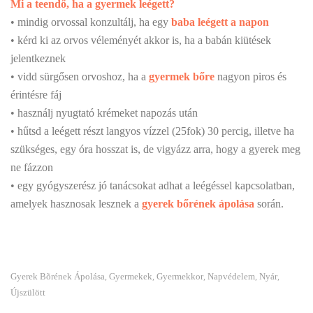
Mi a teendő, ha a gyermek leégett?
• mindig orvossal konzultálj, ha egy
baba leégett a napon
• kérd ki az orvos véleményét akkor is, ha a babán kiütések
jelentkeznek
• vidd sürgősen orvoshoz, ha a
gyermek bőre
nagyon piros és
érintésre fáj
• használj nyugtató krémeket napozás után
• hűtsd a leégett részt langyos vízzel (25fok) 30 percig, illetve ha
szükséges, egy óra hosszat is, de vigyázz arra, hogy a gyerek meg
ne fázzon
• egy gyógyszerész jó tanácsokat adhat a leégéssel kapcsolatban,
amelyek hasznosak lesznek a
gyerek bőrének ápolása
során.
Gyerek Bõrének Ápolása
Gyermekek
Gyermekkor
Napvédelem
Nyár
,
,
,
,
,
Újszülött