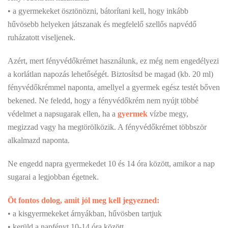
• a gyermekeket ösztönözni, bátorítani kell, hogy inkább
hűvösebb helyeken játszanak és megfelelő szellős napvédő
ruházatott viseljenek.
Azért, mert fényvédőkrémet használunk, ez még nem engedélyezi
a korlátlan napozás lehetőségét. Biztosítsd be magad (kb. 20 ml)
fényvédőkrémmel naponta, amellyel a gyermek egész testét bőven
bekened. Ne feledd, hogy a fényvédőkrém nem nyújt többé
védelmet a napsugarak ellen, ha a
gyermek
vízbe megy,
megizzad vagy ha megtörölközik. A fényvédőkrémet többször
alkalmazd naponta.
Ne engedd napra gyermekedet 10 és 14 óra között, amikor a nap
sugarai a legjobban égetnek.
Öt fontos dolog, amit jól meg kell jegyezned:
• a kisgyermekeket árnyákban, hűvösben tartjuk
• kerüld a napfényt 10-14 óra között