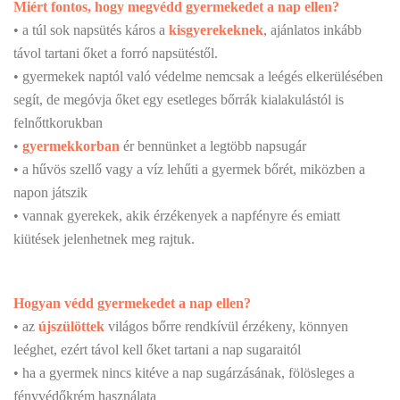
Miért fontos, hogy megvédd gyermekedet a nap ellen?
• a túl sok napsütés káros a
kisgyerekeknek
, ajánlatos inkább
távol tartani őket a forró napsütéstől.
• gyermekek naptól való védelme nemcsak a leégés elkerülésében
segít, de megóvja őket egy esetleges bőrrák kialakulástól is
felnőttkorukban
•
gyermekkorban
ér bennünket a legtöbb napsugár
• a hűvös szellő vagy a víz lehűti a gyermek bőrét, miközben a
napon játszik
• vannak gyerekek, akik érzékenyek a napfényre és emiatt
kiütések jelenhetnek meg rajtuk.
Hogyan védd gyermekedet a nap ellen?
• az
újszülöttek
világos bőrre rendkívül érzékeny, könnyen
leéghet, ezért távol kell őket tartani a nap sugaraitól
• ha a gyermek nincs kitéve a nap sugárzásának, fölösleges a
fényvédőkrém használata