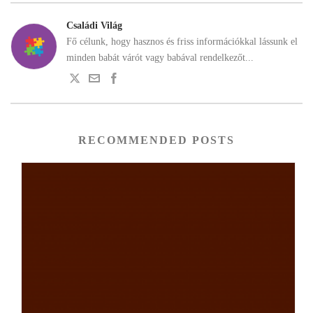
Családi Világ
Fő célunk, hogy hasznos és friss információkkal lássunk el
minden babát várót vagy babával rendelkezőt...
RECOMMENDED POSTS