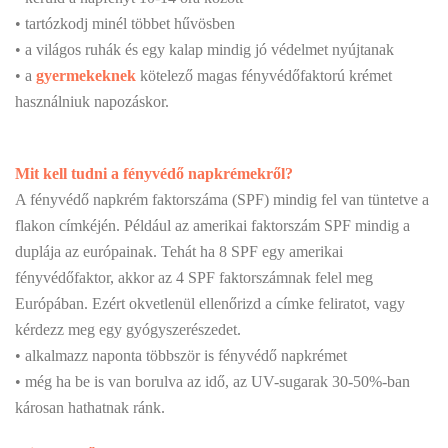
• tartózkodj minél többet hűvösben
• a világos ruhák és egy kalap mindig jó védelmet nyújtanak
• a
gyermekeknek
kötelező magas fényvédőfaktorú krémet
használniuk napozáskor.
Mit kell tudni a fényvédő napkrémekről?
A fényvédő napkrém faktorszáma (SPF) mindig fel van tüntetve a
flakon címkéjén. Például az amerikai faktorszám SPF mindig a
duplája az európainak. Tehát ha 8 SPF egy amerikai
fényvédőfaktor, akkor az 4 SPF faktorszámnak felel meg
Európában. Ezért okvetlenül ellenőrizd a címke feliratot, vagy
kérdezz meg egy gyógyszerészedet.
• alkalmazz naponta többször is fényvédő napkrémet
• még ha be is van borulva az idő, az UV-sugarak 30-50%-ban
károsan hathatnak ránk.