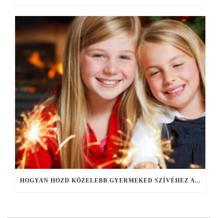
HOGYAN HOZD KÖZELEBB GYERMEKED SZÍVÉHEZ A KARÁCSONY IGAZI JELENTÉSÉT?