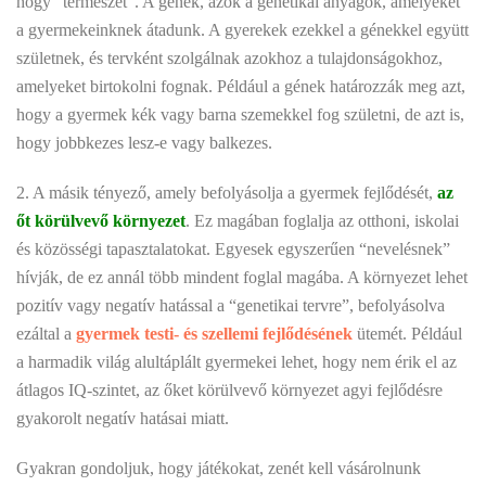
hogy “természet”. A gének, azok a genetikai anyagok, amelyeket
a gyermekeinknek átadunk. A gyerekek ezekkel a génekkel együtt
születnek, és tervként szolgálnak azokhoz a tulajdonságokhoz,
amelyeket birtokolni fognak. Például a gének határozzák meg azt,
hogy a gyermek kék vagy barna szemekkel fog születni, de azt is,
hogy jobbkezes lesz-e vagy balkezes.
2. A másik tényező, amely befolyásolja a gyermek fejlődését,
az
őt körülvevő környezet
. Ez magában foglalja az otthoni, iskolai
és közösségi tapasztalatokat. Egyesek egyszerűen “nevelésnek”
hívják, de ez annál több mindent foglal magába. A környezet lehet
pozitív vagy negatív hatással a “genetikai tervre”, befolyásolva
ezáltal a
gyermek testi- és szellemi fejlődésének
ütemét. Például
a harmadik világ alultáplált gyermekei lehet, hogy nem érik el az
átlagos IQ-szintet, az őket körülvevő környezet agyi fejlődésre
gyakorolt negatív hatásai miatt.
Gyakran gondoljuk, hogy játékokat, zenét kell vásárolnunk