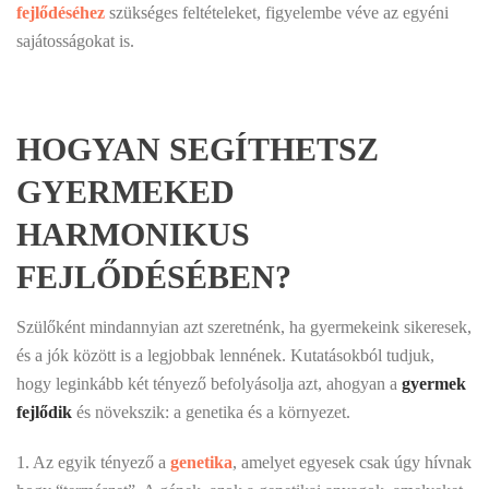
fejlődéséhez
szükséges feltételeket, figyelembe véve az egyéni
sajátosságokat is.
HOGYAN SEGÍTHETSZ
GYERMEKED
HARMONIKUS
FEJLŐDÉSÉBEN?
Szülőként mindannyian azt szeretnénk, ha gyermekeink sikeresek,
és a jók között is a legjobbak lennének. Kutatásokból tudjuk,
hogy leginkább két tényező befolyásolja azt, ahogyan a
gyermek
fejlődik
és növekszik: a genetika és a környezet.
1. Az egyik tényező a
genetika
, amelyet egyesek csak úgy hívnak