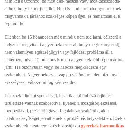
nem kell aggódnod, ha még csak mászik vagy megkapaszkodik
ahhoz, hogy fel tudjon állni. Neki is – mint minden gyermeknek –
megvannak a járáshoz szükséges képességei, és hamarosan el is
fog indulni.
Ellenben ha 15 hónaposan még mindig nem tud járni, célszerű a
helyzetet megvitatni a gyermekorvossal, hogy megbizonyosodj,
nem valamilyen egészségügyi vagy fejlődési probléma áll a
háttérben, mivel 15 hónapos korban a gyerekek többsége már tud
járni. Ha bizonytalan vagy, ne habozz megkérdezni egy
szakembert. A gyermekorvos vagy a védőnő minden bizonnyal
készségesen válaszolni fog kérdéseidre.
Léteznek klinikai specialisták is, akik a különböző fejlődési
területekre vannak szakosodva. Ilyenek a mozgásfejlesztéssel,
logopédiával, pszichológiával fogalakozó szakértők, akik
hatalmas segítséget jelenthetnek a problémás helyzetekben. Ezek a
szakemberek megteremtik és biztosítják a
gyerekek harmonikus