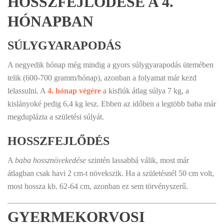
HOSSZFEJLŐDÉSE A 4.
HÓNAPBAN
SÚLYGYARAPODÁS
A negyedik hónap még mindig a gyors súlygyarapodás ütemében
telik (600-700 gramm/hónap), azonban a folyamat már kezd
lelassulni. A
4. hónap végére
a kisfiúk átlag súlya 7 kg, a
kislányoké pedig 6,4 kg lesz. Ebben az időben a legtöbb baba már
megduplázta a születési súlyát.
HOSSZFEJLŐDÉS
A
baba hossznövekedése
szintén lassabbá válik, most már
átlagban csak havi 2 cm-t növekszik. Ha a születésnél 50 cm volt,
most hossza kb. 62-64 cm, azonban ez sem törvényszerű.
GYERMEKORVOSI