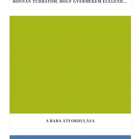
HONNAN TUDHATOM, HOGY GYERMEKEM ELEGENDŐ ANYATEJET FOGYASZT?
A BABA ÁTFORDULÁSA