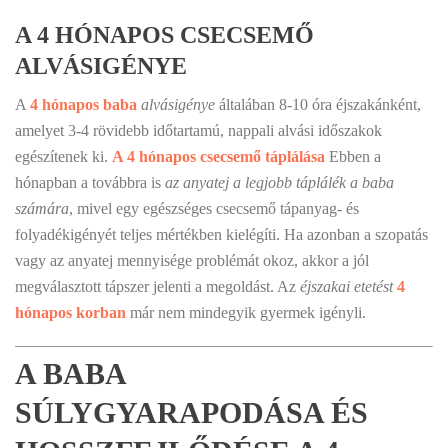
A 4 HÓNAPOS CSECSEMŐ
ALVÁSIGÉNYE
A
4 hónapos baba
alvásigénye
általában 8-10 óra éjszakánként,
amelyet 3-4 rövidebb időtartamú, nappali alvási időszakok
egészítenek ki.
A 4 hónapos csecsemő táplálása
Ebben a
hónapban a továbbra is
az anyatej a legjobb táplálék a baba
számára
, mivel egy egészséges csecsemő tápanyag- és
folyadékigényét teljes mértékben kielégíti. Ha azonban a szopatás
vagy az anyatej mennyisége problémát okoz, akkor a jól
megválasztott tápszer jelenti a megoldást. Az
éjszakai etetést
4
hónapos korban
már nem mindegyik gyermek igényli.
A BABA
SÚLYGYARAPODÁSA ÉS