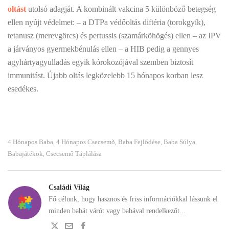
oltást
utolsó adagját. A kombinált vakcina 5 különböző betegség
ellen nyújt védelmet: – a DTPa védőoltás diftéria (torokgyík),
tetanusz (merevgörcs) és pertussis (szamárköhögés) ellen – az IPV
a járványos gyermekbénulás ellen – a HIB pedig a gennyes
agyhártyagyulladás egyik kórokozójával szemben biztosít
immunitást. Újabb oltás legközelebb 15 hónapos korban lesz
esedékes.
4 Hónapos Baba
4 Hónapos Csecsemõ
Baba Fejlődése
Baba Súlya
,
,
,
,
Babajátékok
Csecsemő Táplálása
,
Családi Világ
Fő célunk, hogy hasznos és friss információkkal lássunk el
minden babát várót vagy babával rendelkezőt...