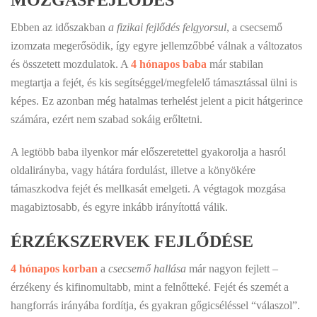
MOZGÁSFEJLŐDÉS
Ebben az időszakban
a fizikai fejlődés felgyorsul
, a csecsemő
izomzata megerősödik, így egyre jellemzőbbé válnak a változatos
és összetett mozdulatok. A
4 hónapos baba
már stabilan
megtartja a fejét, és kis segítséggel/megfelelő támasztással ülni is
képes. Ez azonban még hatalmas terhelést jelent a picit hátgerince
számára, ezért nem szabad sokáig erőltetni.
A legtöbb baba ilyenkor már előszeretettel gyakorolja a hasról
oldalirányba, vagy hátára fordulást, illetve a könyökére
támaszkodva fejét és mellkasát emelgeti. A végtagok mozgása
magabiztosabb, és egyre inkább irányítottá válik.
ÉRZÉKSZERVEK FEJLŐDÉSE
4 hónapos korban
a
csecsemő hallása
már nagyon fejlett –
érzékeny és kifinomultabb, mint a felnőtteké. Fejét és szemét a
hangforrás irányába fordítja, és gyakran gőgicséléssel “válaszol”.