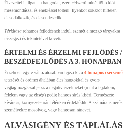
Élvezettel hallgatja a hangodat, ezért célszerű minél több időt
mesemondással és énekléssel tölteni. Ilyenkor sokszor hirtelen
elcsodálkozik, és elcsendesedik.
Térlátása
rohamos fejlődésnek indul, szemét a mozgó tárgyakra
rászegezi és tekintetével követi.
ÉRTELMI ÉS ÉRZELMI FEJLŐDÉS /
BESZÉDFEJLŐDÉS A 3. HÓNAPBAN
Érzelmeit egyre változatosabban fejezi ki: a
4 hónapos csecsemő
tetszését és örömét általában éles hangokkal és gyors
végtagmozgással jelzi, a negatív érzelmeket (mint a fájdalom,
félelem vagy az éhség) pedig hangos sírás kíséri. Természete
kíváncsi, környezete iránt élénken érdeklődik. A számára ismerős
személyekre mosolyog, vagy hangosan ránevet.
ALVÁSIGÉNY ÉS TÁPLÁLÁS