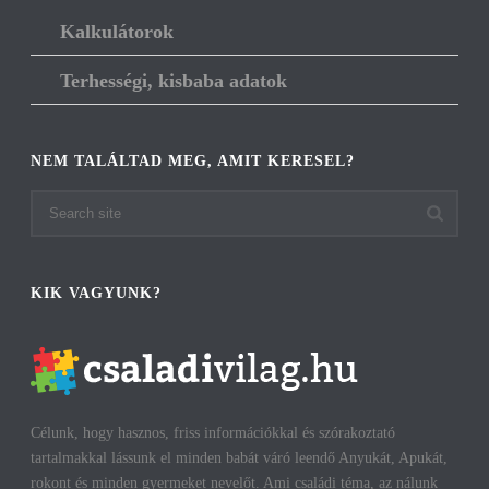
Kalkulátorok
Terhességi, kisbaba adatok
NEM TALÁLTAD MEG, AMIT KERESEL?
KIK VAGYUNK?
Célunk, hogy hasznos, friss információkkal és szórakoztató
tartalmakkal lássunk el minden babát váró leendő Anyukát, Apukát,
rokont és minden gyermeket nevelőt. Ami családi téma, az nálunk