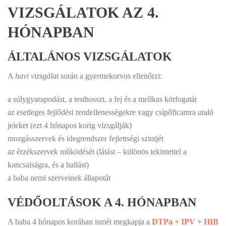
VIZSGÁLATOK AZ 4.
HÓNAPBAN
ÁLTALÁNOS VIZSGÁLATOK
A
havi vizsgálat
során a gyermekorvos ellenőrzi:
a súlygyarapodást, a testhosszt, a fej és a mellkas körfogatát
az esetleges fejlődési rendellenességekre vagy csípőficamra utaló
jeleket (ezt 4 hónapos korig vizsgálják)
mozgásszervek és idegrendszer fejlettségi szintjét
az érzékszervek működését (látást – különös tekintettel a
kancsalságra, és a hallást)
a baba nemi szerveinek állapotát
VÉDŐOLTÁSOK A 4. HÓNAPBAN
A baba 4 hónapos korában ismét megkapja a
DTPa + IPV + HIB