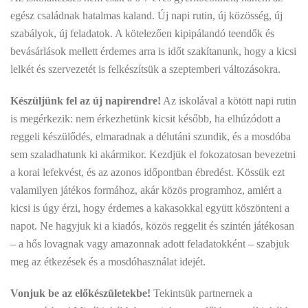
egész családnak hatalmas kaland. Új napi rutin, új közösség, új
szabályok, új feladatok. A kötelezően kipipálandó teendők és
bevásárlások mellett érdemes arra is időt szakítanunk, hogy a kicsi
lelkét és szervezetét is felkészítsük a szeptemberi változásokra.
Készüljünk fel az új napirendre!
Az iskolával a kötött napi rutin
is megérkezik: nem érkezhetünk kicsit később, ha elhúzódott a
reggeli készülődés, elmaradnak a délutáni szundik, és a mosdóba
sem szaladhatunk ki akármikor. Kezdjük el fokozatosan bevezetni
a korai lefekvést, és az azonos időpontban ébredést. Kössük ezt
valamilyen játékos formához, akár közös programhoz, amiért a
kicsi is úgy érzi, hogy érdemes a kakasokkal együtt köszönteni a
napot. Ne hagyjuk ki a kiadós, közös reggelit és szintén játékosan
– a hős lovagnak vagy amazonnak adott feladatokként – szabjuk
meg az étkezések és a mosdóhasználat idejét.
Vonjuk be az előkészületekbe!
Tekintsük partnernek a