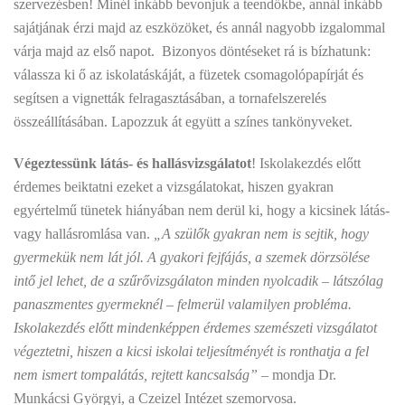
szervezésben! Minél inkább bevonjuk a teendőkbe, annál inkább
sajátjának érzi majd az eszközöket, és annál nagyobb izgalommal
várja majd az első napot. Bizonyos döntéseket rá is bízhatunk:
válassza ki ő az iskolatáskáját, a füzetek csomagolópapírját és
segítsen a vignetták felragasztásában, a tornafelszerelés
összeállításában. Lapozzuk át együtt a színes tankönyveket.
Végeztessünk látás- és hallásvizsgálatot
! Iskolakezdés előtt
érdemes beiktatni ezeket a vizsgálatokat, hiszen gyakran
egyértelmű tünetek hiányában nem derül ki, hogy a kicsinek látás-
vagy hallásromlása van.
„A szülők gyakran nem is sejtik, hogy
gyermekük nem lát jól. A gyakori fejfájás, a szemek dörzsölése
intő jel lehet, de a szűrővizsgálaton minden nyolcadik – látszólag
panaszmentes gyermeknél – felmerül valamilyen probléma.
Iskolakezdés előtt mindenképpen érdemes szemészeti vizsgálatot
végeztetni, hiszen a kicsi iskolai teljesítményét is ronthatja a fel
nem ismert tompalátás, rejtett kancsalság”
– mondja Dr.
Munkácsi Györgyi, a Czeizel Intézet szemorvosa.