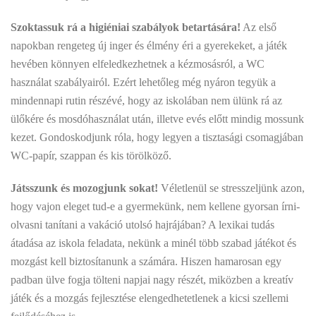
Szoktassuk rá a higiéniai szabályok betartására!
Az első
napokban rengeteg új inger és élmény éri a gyerekeket, a játék
hevében könnyen elfeledkezhetnek a kézmosásról, a WC
használat szabályairól. Ezért lehetőleg még nyáron tegyük a
mindennapi rutin részévé, hogy az iskolában nem ülünk rá az
ülőkére és mosdóhasználat után, illetve evés előtt mindig mossunk
kezet. Gondoskodjunk róla, hogy legyen a tisztasági csomagjában
WC-papír, szappan és kis törölköző.
Játsszunk és mozogjunk sokat!
Véletlenül se stresszeljünk azon,
hogy vajon eleget tud-e a gyermekünk, nem kellene gyorsan írni-
olvasni tanítani a vakáció utolsó hajrájában? A lexikai tudás
átadása az iskola feladata, nekünk a minél több szabad játékot és
mozgást kell biztosítanunk a számára. Hiszen hamarosan egy
padban ülve fogja tölteni napjai nagy részét, miközben a kreatív
játék és a mozgás fejlesztése elengedhetetlenek a kicsi szellemi