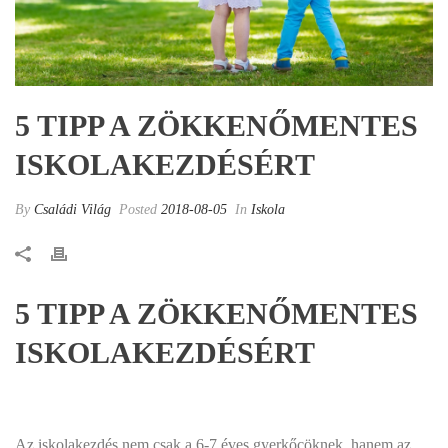
5 TIPP A ZÖKKENŐMENTES
ISKOLAKEZDÉSÉRT
By
Családi Világ
Posted
2018-08-05
In
Iskola
5 TIPP A ZÖKKENŐMENTES
ISKOLAKEZDÉSÉRT
Az iskolakezdés nem csak a 6-7 éves gyerkőcöknek, hanem az