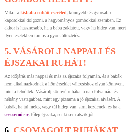
Mikor a
kisbaba ruháit cseréled
, könnyebb és gyorsabb
kapcsokkal dolgozni, a hagyományos gombokkal szemben. Ez
akkor is hasznosabb, ha a baba zaklatott, vagy ha hideg van, mert
ilyen esetekben fontos a gyors öltöztetés.
5.
VÁSÁROLJ NAPPALI ÉS
ÉJSZAKAI RUHÁT!
Az időjárás más nappal és más az éjszaka folyamán, és a babák
nem alkalmazkodnak a hőmérséklet változáshoz olyan könnyen,
mint a felnőttek. Vásárolj könnyű ruhákat a nap folyamára és
néhány vastagabbat, mint egy pizsama a jó éjszakai alvásért. A
babák, ha túl meleg vagy túl hideg van, sírni kezdenek, és ha a
csecsemő sír
, főleg éjszaka, senki sem alszik jól.
6.
CSOMAGOLT RUHÁKAT