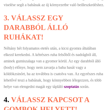
viselése segít a babának az új környezetbe való beilleszkedéshez.
3.
VÁLASSZ EGY
DARABBÓL ÁLLÓ
RUHÁKAT!
Néhány hét folyamatos etetés után, a kicsi gyomra általában
elkezd kerekedni. A kétrészes ruha felsőből és nadrágból áll,
aminek gumiszalaga van a gyomor körül. Az egy darabból álló
(body) előnye, hogy nem zavarja a baba hasát vagy a
köldökzsinórt, ha az továbbra is csatolva van. Az egyrészes ruha
lehetővé teszi a babának, hogy könnyebben lélegezzen, és több
helye van elengedni magát egy tápláló
szoptatás
során.
4.
VÁLASSZ KAPCSOT A
GOMBOK HELYETT!