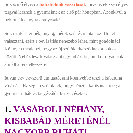
Sok szülő élvezi a
babaholmik vásárlását
, mivel ezek személyes
tárgyai lesznek a gyermeknek az első pár hónapban. Azonkívül a
bébiruhák annyira aranyosak!
Sok márkás termék, anyag, méret, szín és minta közül lehet
választani, ezért a bevásárlás nehezebb lehet, mint gondolnád!
Könnyen meglehet, hogy az új szülők elvesződnek a polcok
között. Nehéz lesz kiválasztani egy ruházatot, amikor olyan sok
áru áll a rendelkezésre!
Itt van egy egyszerű útmutató, ami könnyebbé teszi a babaruha
vásárlást. Ez segít a szülőknek, hogy pénzt takarítsanak meg a
gyermekruhák és kiegészítők beszerzésekor.
1.
VÁSÁROLJ NÉHÁNY,
KISBABÁD MÉRETÉNÉL
NAGYOBB RUHÁT!