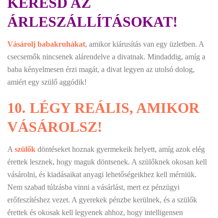
KERESD AZ
ÁRLESZÁLLÍTÁSOKAT!
Vásárolj babakruhákat
, amikor kiárusítás van egy üzletben. A
csecsemők nincsenek alárendelve a divatnak. Mindaddig, amíg a
baba kényelmesen érzi magát, a divat legyen az utolsó dolog,
amiért egy szülő aggódik!
10.
LÉGY REÁLIS, AMIKOR
VÁSÁROLSZ!
A
szülők
döntéseket hoznak gyermekeik helyett, amíg azok elég
érettek lesznek, hogy maguk döntsenek. A szülőknek okosan kell
vásárolni, és kiadásaikat anyagi lehetőségeikhez kell mérniük.
Nem szabad túlzásba vinni a vásárlást, mert ez pénzügyi
erőfeszítéshez vezet. A gyerekek pénzbe kerülnek, és a szülők
érettek és okosak kell legyenek ahhoz, hogy intelligensen