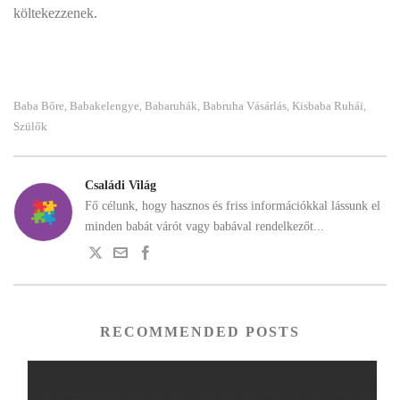
költekezzenek.
Baba Bőre
Babakelengye
Babaruhák
Babruha Vásárlás
Kisbaba Ruhái
,
,
,
,
,
Szülők
Családi Világ
Fő célunk, hogy hasznos és friss információkkal lássunk el
minden babát várót vagy babával rendelkezőt...
RECOMMENDED POSTS