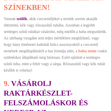
SZÍNEKBEN!
Vannak
szülők
, akik csecsemőjüket a nemük szerint akarják
öltöztetni, kék vagy rózsaszínű ruhába. Azonban a legjobb
semleges színű ruhákat vásárolni, még mielőtt a baba megszületik.
Az ultrhang vizsgálat sem teljes mértékben megbízható, vagy
hogy hány történetet hallottál bölcs asszonyoktól a csecsemő
nemének megállapításáról a has formája után, a
baba neme
csakis
születéskor állapítható meg biztosan. Ezért ajánlott a semleges
színű ruha, mint a fehér vagy a sárga. Rózsaszínű vagy kék ruhát
később is vehetsz!
9.
VÁSÁROLJ
RAKTÁRKÉSZLET-
FELSZÁMOLÁSKOR ÉS