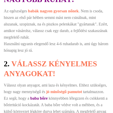
Az egészséges
babák nagyon gyorsan nőnek
. Nem is csoda,
hiszen az első pár hétben semmi mást nem csinálnak, mint
alszanak, szopiznak, na és piszkos pelenkákat "gyártanak". Ezért,
amikor vásárolsz, válassz csak egy darab, a fejlődési szakaszának
megfelelő ruhát.
Használni ugyanis elegendő lesz 4-6 ruhadarab is, ami úgy három
hónapig lesz jó rá.
2.
VÁLASSZ KÉNYELMES
ANYAGOKAT!
Válassz olyan anyagot, ami laza és kényelmes. Ehhez szükséges,
hogy nagy mennyiségű és
jó minőségű pamutot
tartalmazzon.
Ez segít, hogy a
baba bőre
könnyebben lélegzzen és csökkenti a
bőrirritáció kockázatát. A baba bőre védve volt a méhben, és a
külső környezet légköre durva lehet számára. A megfelelő anyag