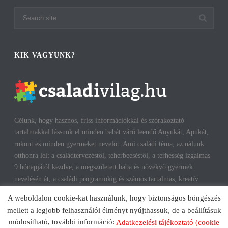
KIK VAGYUNK?
Célunk, hogy hasznos, friss információkkal és szórakoztató
tartalmakkal lássunk el minden babát váró leendő Anyukát, Apukát,
rokont és minden gyermeket nevelőt. Ami családi téma, az nálunk
otthonra lel: a családtervezéstől, teherbeeséstől, a terhesség izgalmas
9 hónapjától kezdve, a megszületett baba és növekvő gyermek
nevelésén át, a családi programokig és számos tartalmas, kreatív
időtöltésig találhatsz cikkeket, infókat. A harmonikus, boldog
A weboldalon cookie-kat használunk, hogy biztonságos böngészés
gyermekkorhoz, gyerekeink testi és lelki egészségéhez az út többek
mellett a legjobb felhasználói élményt nyújthassuk, de a beállításuk
között a szülők megfelelő attitűdje, kíváncsisága, jól informáltsága
módosítható, további információ:
Adatkezelési tájékoztató (cookie
mentén vezet. Reméljük, mi is segítünk ezen az úton!