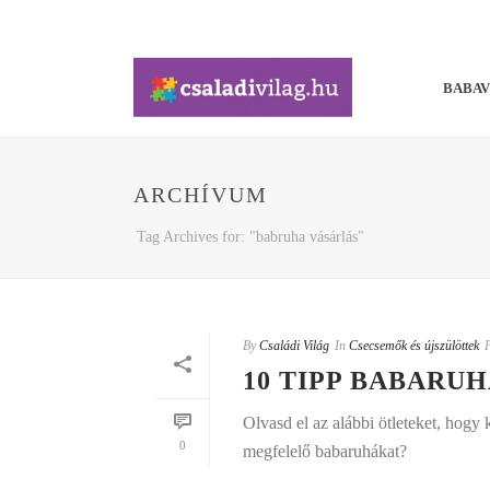
BABA
ARCHÍVUM
Tag Archives for: "babruha vásárlás"
By
Családi Világ
In
Csecsemők és újszülöttek
10 TIPP BABARU
Olvasd el az alábbi ötleteket, hogy
0
megfelelő babaruhákat?