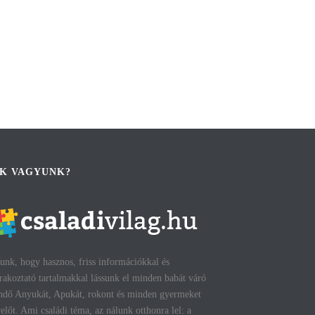
IK VAGYUNK?
unk, hogy hasznos, friss információkkal és
rakoztató tartalmakkal lássunk el minden babát váró
ndő Anyukát, Apukát, rokont és minden gyermeket
előt. Ami családi téma, az nálunk otthonra lel: a