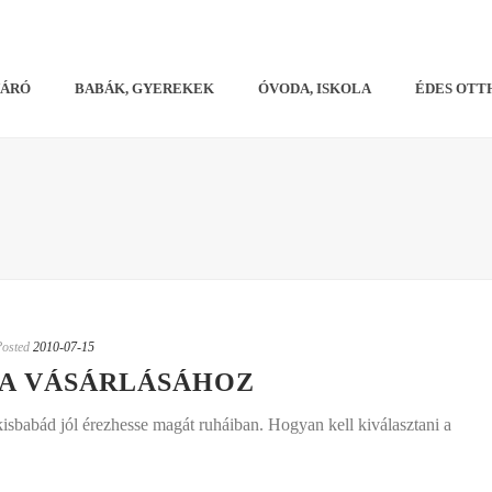
VÁRÓ
BABÁK, GYEREKEK
ÓVODA, ISKOLA
ÉDES OTT
Posted
2010-07-15
HA VÁSÁRLÁSÁHOZ
 kisbabád jól érezhesse magát ruháiban. Hogyan kell kiválasztani a