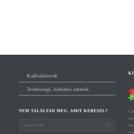
K
Kalkulátorok
Terhességi, kisbaba adatok
NEM TALÁLTAD MEG, AMIT KERESEL?
Cél
szó
lee
nev