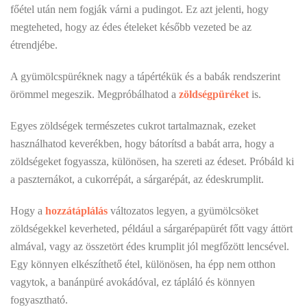
főétel után nem fogják várni a pudingot. Ez azt jelenti, hogy
megteheted, hogy az édes ételeket később vezeted be az
étrendjébe.
A gyümölcspüréknek nagy a tápértékük és a babák rendszerint
örömmel megeszik. Megpróbálhatod a
zöldségpüréket
is.
Egyes zöldségek természetes cukrot tartalmaznak, ezeket
használhatod keverékben, hogy bátorítsd a babát arra, hogy a
zöldségeket fogyassza, különösen, ha szereti az édeset. Próbáld ki
a paszternákot, a cukorrépát, a sárgarépát, az édeskrumplit.
Hogy a
hozzátáplálás
változatos legyen, a gyümölcsöket
zöldségekkel keverheted, például a sárgarépapürét főtt vagy áttört
almával, vagy az összetört édes krumplit jól megfőzött lencsével.
Egy könnyen elkészíthető étel, különösen, ha épp nem otthon
vagytok, a banánpüré avokádóval, ez tápláló és könnyen
fogyasztható.