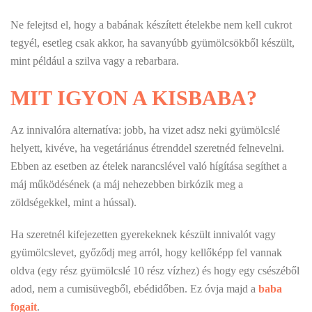
Ne felejtsd el, hogy a babának készített ételekbe nem kell cukrot
tegyél, esetleg csak akkor, ha savanyúbb gyümölcsökből készült,
mint például a szilva vagy a rebarbara.
MIT IGYON A KISBABA?
Az innivalóra alternatíva: jobb, ha vizet adsz neki gyümölcslé
helyett, kivéve, ha vegetáriánus étrenddel szeretnéd felnevelni.
Ebben az esetben az ételek narancslével való hígítása segíthet a
máj működésének (a máj nehezebben birkózik meg a
zöldségekkel, mint a hússal).
Ha szeretnél kifejezetten gyerekeknek készült innivalót vagy
gyümölcslevet, győződj meg arról, hogy kellőképp fel vannak
oldva (egy rész gyümölcslé 10 rész vízhez) és hogy egy csészéből
adod, nem a cumisüvegből, ebédidőben. Ez óvja majd a
baba
fogait
.