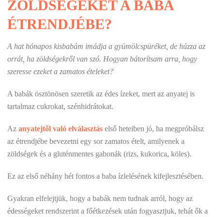
ZÖLDSÉGEKET A BABA
ÉTRENDJÉBE?
A hat hónapos kisbabám imádja a gyümölcspüréket, de húzza az
orrát, ha zöldségekről van szó. Hogyan bátorítsam arra, hogy
szeresse ezeket a zamatos ételeket?
A babák ösztönösen szeretik az édes ízeket, mert az anyatej is
tartalmaz cukrokat, szénhidrátokat.
Az
anyatejtől való elválasztás
első heteiben jó, ha megpróbálsz
az étrendjébe bevezetni egy sor zamatos ételt, amilyenek a
zöldségek és a gluténmentes gabonák (rizs, kukorica, köles).
Ez az első néhány hét fontos a baba ízlelésének kifejlesztésében.
Gyakran elfelejtjük, hogy a babák nem tudnak arról, hogy az
édességeket rendszerint a főétkezések után fogyasztjuk, tehát ők a