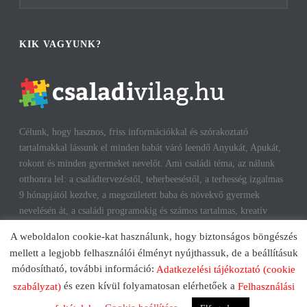
KIK VAGYUNK?
Célunk, hogy hasznos, friss információkkal és szórakoztató
tartalmakkal lássunk el minden babát váró leendő Anyukát, Apukát,
rokont és minden gyermeket nevelőt. Ami családi téma, az nálunk
otthonra lel: a családtervezéstől, teherbeeséstől, a terhesség izgalmas
9 hónapjától kezdve, a megszületett baba és növekvő gyermek
nevelésén át, a családi programokig és számos tartalmas, kreatív
időtöltésig találhatsz cikkeket, infókat. A harmonikus, boldog
A weboldalon cookie-kat használunk, hogy biztonságos böngészés
gyermekkorhoz, gyerekeink testi és lelki egészségéhez az út többek
mellett a legjobb felhasználói élményt nyújthassuk, de a beállításuk
között a szülők megfelelő attitűdje, kíváncsisága, jól informáltsága
módosítható, további információ:
Adatkezelési tájékoztató (cookie
mentén vezet. Reméljük, mi is segítünk ezen az úton!
és ezen kívül folyamatosan elérhetőek a
szabályzat)
Felhasználási