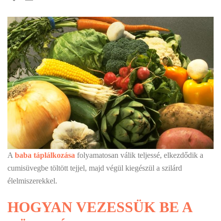
A
baba táplálkozása
folyamatosan válik teljessé, elkezdődik a
cumisüvegbe töltött tejjel, majd végül kiegészül a szilárd
élelmiszerekkel.
HOGYAN VEZESSÜK BE A