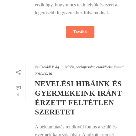
érzik úgy, hogy nincs tekintélyük és ezért a
legerősebb fegyverekhez folyamodnak.
Tovább
By
Családi Világ
In
Szülők, párkapcsolat, családi élet
Posted
2010-06-30
NEVELÉSI HIBÁINK ÉS
GYERMEKEINK IRÁNT
0
ÉRZETT FELTÉTLEN
SZERETET
A példamutatás rendkívűl fontos a szülő és
gyermek kapcsolatában. A túlzott szeretet