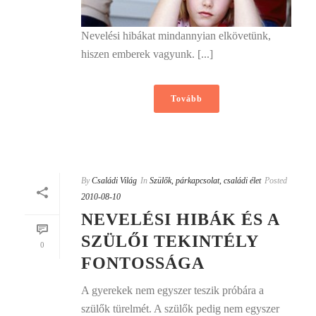
Nevelési hibákat mindannyian elkövetünk,
hiszen emberek vagyunk. [...]
Tovább
By
Családi Világ
In
Szülők, párkapcsolat, családi élet
Posted
2010-08-10
NEVELÉSI HIBÁK ÉS A
SZÜLŐI TEKINTÉLY
0
FONTOSSÁGA
A gyerekek nem egyszer teszik próbára a
szülők türelmét. A szülők pedig nem egyszer