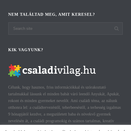
NEM TALÁLTAD MEG, AMIT KERESEL?
KIK VAGYUNK?
Célunk, hogy hasznos, friss információkkal és szórakoztató
tartalmakkal lássunk el minden babát váró leendő Anyukát, Apukát,
rokont és minden gyermeket nevelőt. Ami családi téma, az nálunk
otthonra lel: a családtervezéstől, teherbeeséstől, a terhesség izgalmas
9 hónapjától kezdve, a megszületett baba és növekvő gyermek
nevelésén át, a családi programokig és számos tartalmas, kreatív
időtöltésig találhatsz cikkeket, infókat. A harmonikus, boldog