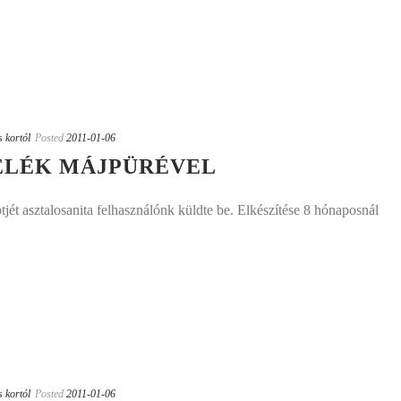
s kortól
Posted
2011-01-06
LÉK MÁJPÜRÉVEL
jét asztalosanita felhasználónk küldte be. Elkészítése 8 hónaposnál
s kortól
Posted
2011-01-06