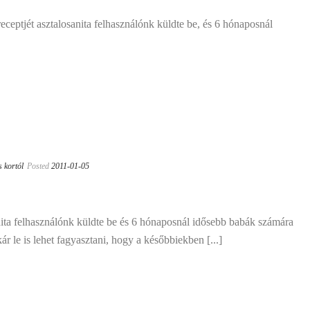
eceptjét asztalosanita felhasználónk küldte be, és 6 hónaposnál
s kortól
Posted
2011-01-05
nita felhasználónk küldte be és 6 hónaposnál idősebb babák számára
kár le is lehet fagyasztani, hogy a későbbiekben [...]