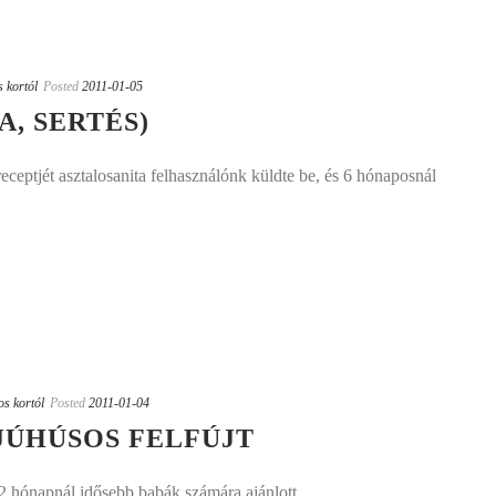
s kortól
Posted
2011-01-05
, SERTÉS)
eceptjét asztalosanita felhasználónk küldte be, és 6 hónaposnál
os kortól
Posted
2011-01-04
JÚHÚSOS FELFÚJT
12 hónapnál idősebb babák számára ajánlott.