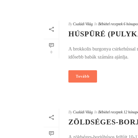
By
Családi Világ
In
Bébiétel receptek 6 hónapo
HÚSPÜRÉ (PULYKA
A brokkolis burgonya csirkehússal r
0
idősebb babák számára ajánlja.
Tovább
By
Családi Világ
In
Bébiétel receptek 12 hónap
ZÖLDSÉGES-BOR
A zöldséges-borjúhúsos felfújt 10-