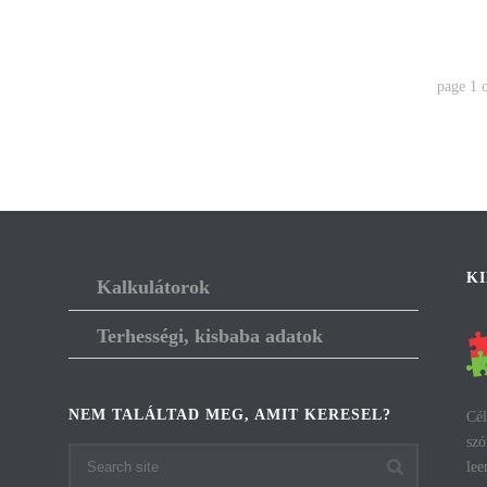
page
1
K
Kalkulátorok
Terhességi, kisbaba adatok
NEM TALÁLTAD MEG, AMIT KERESEL?
Cél
szó
lee