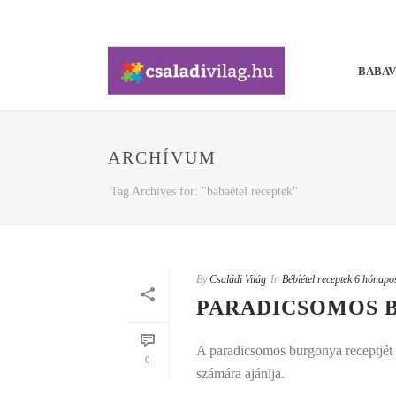
BABA
ARCHÍVUM
Tag Archives for: "babaétel receptek"
By
Családi Világ
In
Bébiétel receptek 6 hónapo
PARADICSOMOS 
A paradicsomos burgonya receptjét 
0
számára ajánlja.