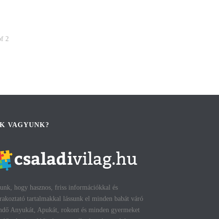
of
2
IK VAGYUNK?
unk, hogy hasznos, friss információkkal és
rakoztató tartalmakkal lássunk el minden babát váró
ndő Anyukát, Apukát, rokont és minden gyermeket