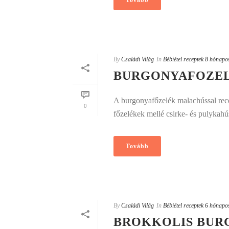
Tovább
By
Családi Világ
In
Bébiétel receptek 8 hónapo
BURGONYAFOZE
A burgonyafőzelék malachússal recep
0
főzelékek mellé csirke- és pulykahú
Tovább
By
Családi Világ
In
Bébiétel receptek 6 hónapo
BROKKOLIS BUR