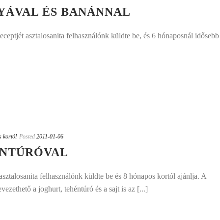
YÁVAL ÉS BANÁNNAL
ceptjét asztalosanita felhasználónk küldte be, és 6 hónaposnál idősebb
s kortól
Posted
2011-01-06
NTÚRÓVAL
sztalosanita felhasználónk küldte be és 8 hónapos kortól ajánlja. A
zethető a joghurt, tehéntúró és a sajt is az [...]