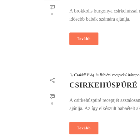
A brokkolis burgonya csirkehússal r
0
idősebb babák számára ajánlja.
Tovább
By
Családi Világ
In
Bébiétel receptek 6 hónapo
CSIRKEHÚSPÜRÉ
A csirkehúspüré receptjét asztalosa
0
ajánlja. Az így elkészült babaételt a
Tovább