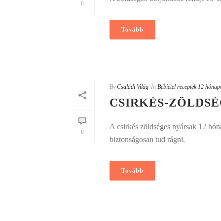
0
Tovább
By
Családi Világ
In
Bébiétel receptek 12 hónap
CSIRKÉS-ZÖLDS
A csirkés zöldséges nyársak 12 hóna
0
biztonságosan tud rágni.
Tovább