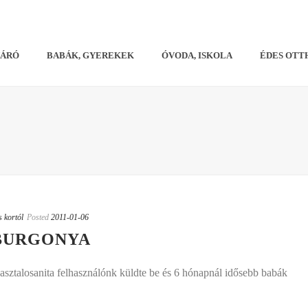
VÁRÓ
BABÁK, GYEREKEK
ÓVODA, ISKOLA
ÉDES OTT
s kortól
Posted
2011-01-06
BURGONYA
asztalosanita felhasználónk küldte be és 6 hónapnál idősebb babák