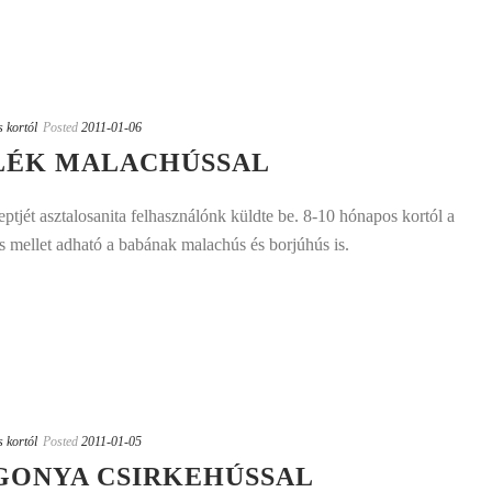
s kortól
Posted
2011-01-06
LÉK MALACHÚSSAL
tjét asztalosanita felhasználónk küldte be. 8-10 hónapos kortól a
s mellet adható a babának malachús és borjúhús is.
s kortól
Posted
2011-01-05
GONYA CSIRKEHÚSSAL