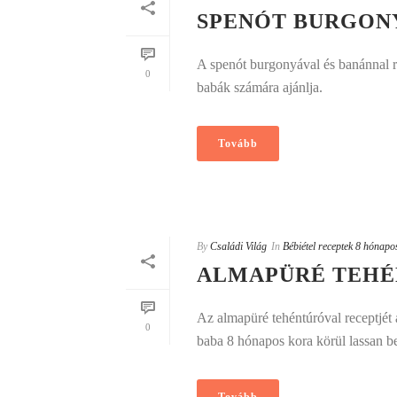
SPENÓT BURGON
A spenót burgonyával és banánnal re
0
babák számára ajánlja.
Tovább
By
Családi Világ
In
Bébiétel receptek 8 hónapo
ALMAPÜRÉ TEHÉ
Az almapüré tehéntúróval receptjét a
0
baba 8 hónapos kora körül lassan beve