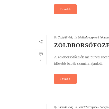
Tovább
By
Családi Világ
In
Bébiétel receptek 8 hónapo
ZÖLDBORSÓFOZE
A zöldborsófőzelék májpürvel recept
0
idősebb babák számára ajánlott.
Tovább
By
Családi Világ
In
Bébiétel receptek 6 hónapo