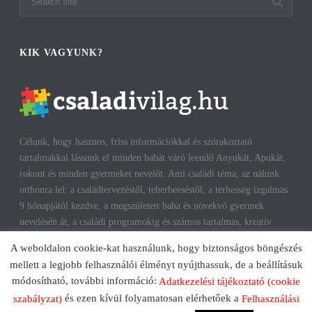
KIK VAGYUNK?
Célunk, hogy hasznos, friss információkkal és szórakoztató
tartalmakkal lássunk el minden babát váró leendő Anyukát, Apukát,
rokont és minden gyermeket nevelőt. Ami családi téma, az nálunk
otthonra lel: a családtervezéstől, teherbeeséstől, a terhesség izgalmas
9 hónapjától kezdve, a megszületett baba és növekvő gyermek
nevelésén át, a családi programokig és számos tartalmas, kreatív
időtöltésig találhatsz cikkeket, infókat. A harmonikus, boldog
A weboldalon cookie-kat használunk, hogy biztonságos böngészés
gyermekkorhoz, gyerekeink testi és lelki egészségéhez az út többek
mellett a legjobb felhasználói élményt nyújthassuk, de a beállításuk
között a szülők megfelelő attitűdje, kíváncsisága, jól informáltsága
módosítható, további információ:
Adatkezelési tájékoztató (cookie
mentén vezet. Reméljük, mi is segítünk ezen az úton!
és ezen kívül folyamatosan elérhetőek a
szabályzat)
Felhasználási