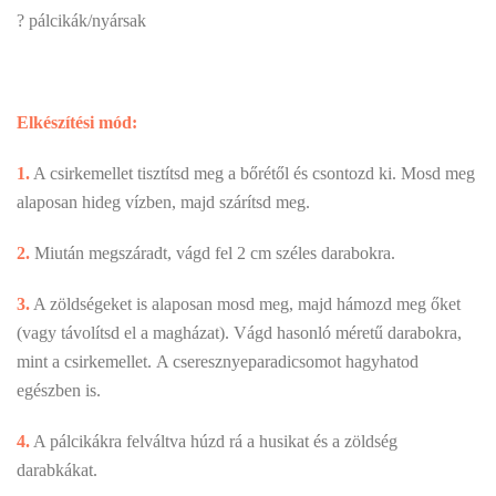
? pálcikák/nyársak
Elkészítési mód:
1.
A csirkemellet tisztítsd meg a bőrétől és csontozd ki. Mosd meg
alaposan hideg vízben, majd szárítsd meg.
2.
Miután megszáradt, vágd fel 2 cm széles darabokra.
3.
A zöldségeket is alaposan mosd meg, majd hámozd meg őket
(vagy távolítsd el a magházat). Vágd hasonló méretű darabokra,
mint a csirkemellet. A cseresznyeparadicsomot hagyhatod
egészben is.
4.
A pálcikákra felváltva húzd rá a husikat és a zöldség
darabkákat.