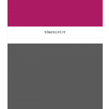
TÖKFELFÚJT