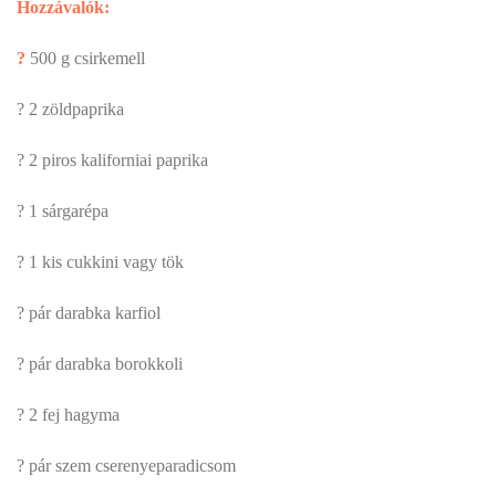
Hozzávalók:
?
500 g csirkemell
? 2 zöldpaprika
? 2 piros kaliforniai paprika
? 1 sárgarépa
? 1 kis cukkini vagy tök
? pár darabka karfiol
? pár darabka borokkoli
? 2 fej hagyma
? pár szem cserenyeparadicsom