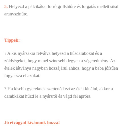
5.
Helyezd a pálcikákat forró grillsütőre és forgatás mellett süsd
aranyszínűre.
Tippek:
? A kis nyársakra felválva helyezd a húsdarabokat és a
zöldségeket, hogy minél színesebb legyen a végeredmény. Az
ételek látványa nagyban hozzájárul ahhoz, hogy a baba jóízűen
fogyassza el azokat.
? Ha kisebb gyereknek szertenéd ezt az ételt kínálni, akkor a
darabkákat húzd le a nyársról és vágd fel apróra.
Jó étvágyat kívánunk hozzá!