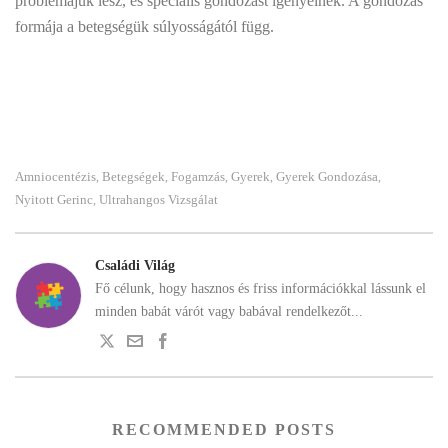
problémájuk lesz, és speciális gondozást igényelnek. A gondozás
formája a betegségük súlyosságától függ.
Amniocentézis
Betegségek
Fogamzás
Gyerek
Gyerek Gondozása
,
,
,
,
,
Nyitott Gerinc
Ultrahangos Vizsgálat
,
Családi Világ
Fő célunk, hogy hasznos és friss információkkal lássunk el
minden babát várót vagy babával rendelkezőt...
RECOMMENDED POSTS