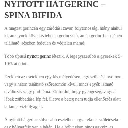
NYITOTT HÁTGERINC –
SPINA BIFIDA
A magzat gerincén egy záródási zavar, folytonossági hiány alakul
ki, amelynek következtében a gerincvelő, ami a gerinc belsejében
található, részben fedetlen és védtelen marad.
Több típusú
nyitott gerinc
létezik. A legegyszerűbb a gyerekek 5-
10%-át érinti.
Ezekben az esetekben egy kis mélyedésen, egy születési nyomon,
vagy a háton található szőrcsomón kívül, nincs egyéb látható
elváltozás vagy probléma. Előfordul, hogy gyengeség, vagy a
lábak zsibbadása lép fel, illetve a beteg nem tudja ellenőrzés alatt
tartani a vízhólyagját.
A nyitott hátgerinc súlyosabb eseteiben a gyereknek születésekor
egy hólyagféle van a hátán. Ha a hólyagban nincs agyvíz, az