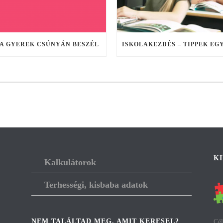
 A GYEREK CSÚNYÁN BESZÉL
K
Kalkulátorok
Terhességi, kisbaba adatok
NEM TALÁLTAD MEG, AMIT KERESEL?
Cél