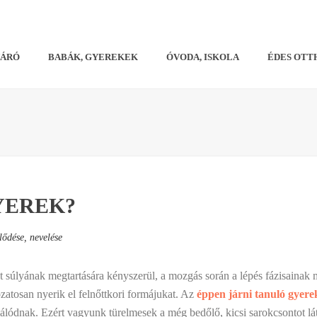
VÁRÓ
BABÁK, GYEREKEK
ÓVODA, ISKOLA
ÉDES OTT
YEREK?
lődése, nevelése
test súlyának megtartására kényszerül, a mozgás során a lépés fázisainak 
zatosan nyerik el felnőttkori formájukat. Az
éppen járni tanuló gyere
álódnak. Ezért vagyunk türelmesek a még bedőlő, kicsi sarokcsontot lá