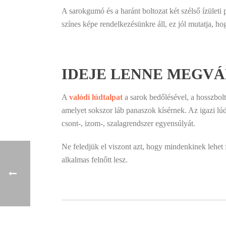
A sarokgumó és a haránt boltozat két szélső ízületi
színes képe rendelkezésünkre áll, ez jól mutatja, hog
IDEJE LENNE MEGVÁL
A
valódi lúdtalpat
a sarok bedőlésével, a hosszbolt
amelyet sokszor láb panaszok kísérnek. Az igazi lúdt
csont-, izom-, szalagrendszer egyensúlyát.
Ne feledjük el viszont azt, hogy mindenkinek lehet
alkalmas felnőtt lesz.