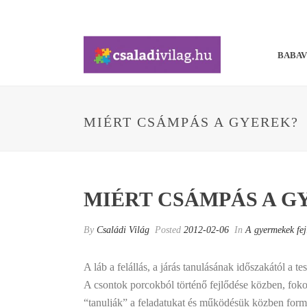
BABA
MIÉRT CSÁMPÁS A GYEREK?
MIÉRT CSÁMPÁS A G
By
Családi Világ
Posted
2012-02-06
In
A gyermekek fej
A láb a felállás, a járás tanulásának időszakától a 
A csontok porcokból történő fejlődése közben, foko
“tanulják” a feladatukat és működésük közben form