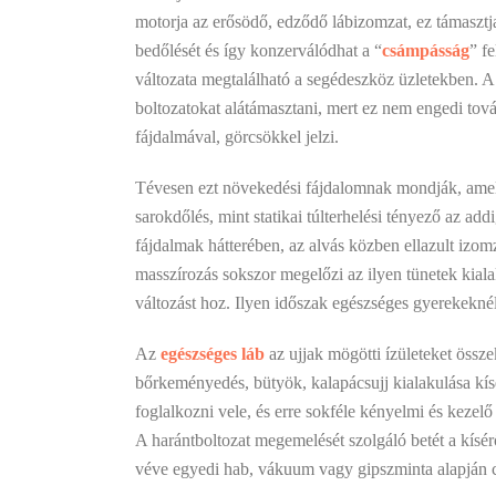
motorja az erősödő, edződő lábizomzat, ez támasztja
bedőlését és így konzerválódhat a “
csámpásság
” fe
változata megtalálható a segédeszköz üzletekben. A z
boltozatokat alátámasztani, mert ez nem engedi tov
fájdalmával, görcsökkel jelzi.
Tévesen ezt növekedési fájdalomnak mondják, amelyb
sarokdőlés, mint statikai túlterhelési tényező az a
fájdalmak hátterében, az alvás közben ellazult izo
masszírozás sokszor megelőzi az ilyen tünetek kialak
változást hoz. Ilyen időszak egészséges gyerekeknél 
Az
egészséges láb
az ujjak mögötti ízületeket össze
bőrkeményedés, bütyök, kalapácsujj kialakulása kís
foglalkozni vele, és erre sokféle kényelmi és kezel
A harántboltozat megemelését szolgáló betét a kísér
véve egyedi hab, vákuum vagy gipszminta alapján cé