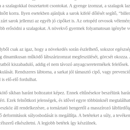
 a szalagokkal összetartott csontokat. A gyenge izomzat, a szalagok la
lnőtt korra. Ilyen esetekben ajánljuk a sarok kifelé dőlését segítő, “bill
árt sarok jellemzi az egyéb jó cipőket is. Az ortopéd orvosok véleménye 
ább erősödni a szalagokat. A növekvő gyermek folyamatosan igénybe vet
ől csak az igaz, hogy a növekedés során észlelhető, sokszor egészsége
ddig dinamikusan működő lábszárizomzat megfeszülését, görcsét okozza. 
mzatból kiszabaduló, addig el nem távozó anyagcseretermékek felelősek.
ulását. Rendszeres lábtorna, a sarkat jól támasztó cipő, vagy prevenció
is elő-elő fordulhat.
kötő síkban haránt boltozatot képez. Ennek eltűnésekor beszélünk harán
éri. Ezek felnőttkori jelenségek, és idővel egyre többünknél megtalálh
ő eszköz áll rendelkezésre, a tornáztató hengertől a masszírozó lábfürdő
ő deformitások súlyosbodását is megállítja. A betéteket a súly, a tevéke
lszerű elkészítetni. A legjobb betétek így készülnek.