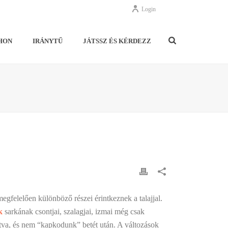
Login
HON
IRÁNYTŰ
JÁTSSZ ÉS KÉRDEZZ
megfelelően különböző részei érintkeznek a talajjal.
k
sarkának csontjai, szalagjai, izmai még csak
tva, és nem “kapkodunk” betét után. A változások