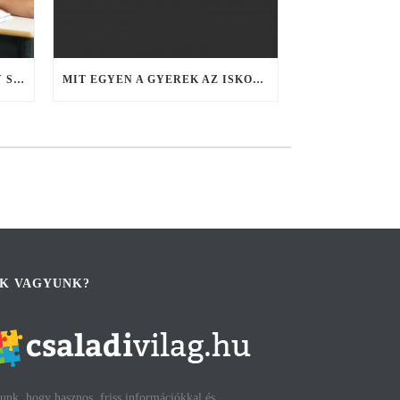
ISKOLAKEZDÉS – TIPPEK EGY SIKERES TANÉVNYITÓHOZ
MIT EGYEN A GYEREK AZ ISKOLÁBAN? TÍZÓRAI ÉS UZSONNA TIPPEK
IK VAGYUNK?
unk, hogy hasznos, friss információkkal és