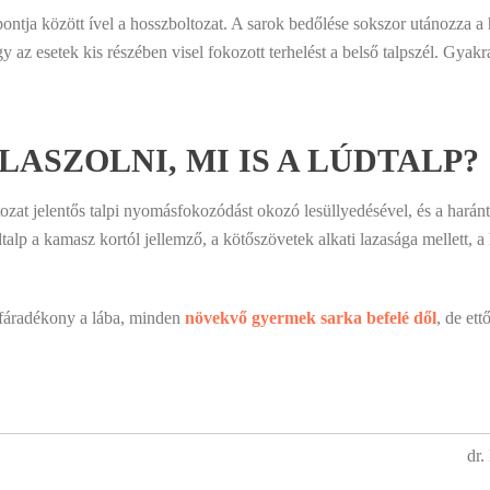
 pontja között ível a hosszboltozat. A sarok bedőlése sokszor utánozza 
y az esetek kis részében visel fokozott terhelést a belső talpszél. Gyakra
ASZOLNI, MI IS A LÚDTALP?
ozat jelentős talpi nyomásfokozódást okozó lesüllyedésével, és a haránt
alp a kamasz kortól jellemző, a kötőszövetek alkati lazasága mellett, a h
 fáradékony a lába, minden
növekvő gyermek sarka befelé dől
, de et
dr.