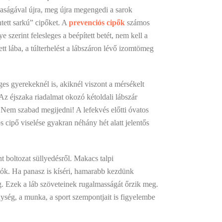
zaságával újra, meg újra megengedi a sarok
entett sarkú” cipőket. A
prevenciós cipők
számos
szerint felesleges a beépített betét, nem kell a
t lába, a túlterhelést a lábszáron lévő izomtömeg
s gyerekeknél is, akiknél viszont a mérsékelt
Az éjszaka riadalmat okozó kétoldali lábszár
 Nem szabad megijedni! A lefekvés előtti óvatos
s cipő viselése gyakran néhány hét alatt jelentős
t boltozat süllyedésről. Makacs talpi
atók. Ha panasz is kíséri, hamarabb kezdünk
ig. Ezek a láb szöveteinek rugalmasságát őrzik meg.
nység, a munka, a sport szempontjait is figyelembe