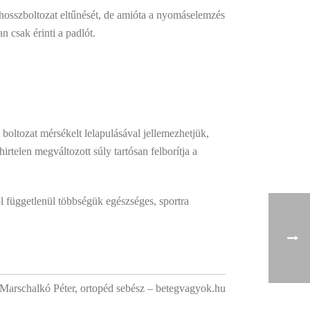
a hosszboltozat eltűnését, de amióta a nyomáselemzés
n csak érinti a padlót.
 boltozat mérsékelt lelapulásával jellemezhetjük,
irtelen megváltozott súly tartósan felborítja a
től függetlenül többségük egészséges, sportra
 Marschalkó Péter, ortopéd sebész – betegvagyok.hu