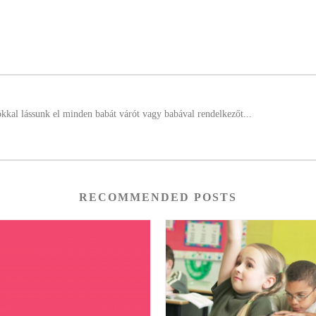
ókkal lássunk el minden babát várót vagy babával rendelkezőt...
RECOMMENDED POSTS