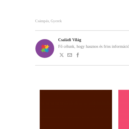
Csámpás
Gyerek
,
Családi Világ
Fő célunk, hogy hasznos és friss informáci