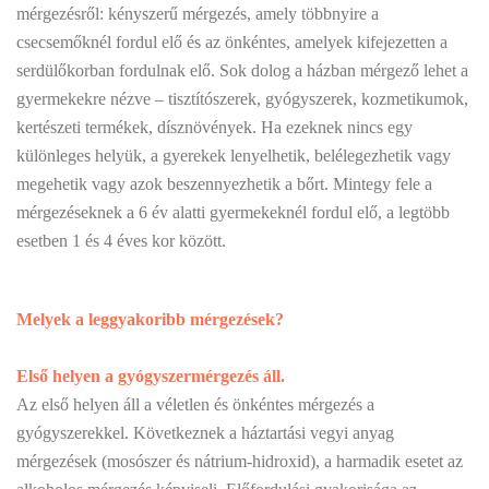
mérgezésről: kényszerű mérgezés, amely többnyire a
csecsemőknél fordul elő és az önkéntes, amelyek kifejezetten a
serdülőkorban fordulnak elő. Sok dolog a házban mérgező lehet a
gyermekekre nézve – tisztítószerek, gyógyszerek, kozmetikumok,
kertészeti termékek, dísznövények. Ha ezeknek nincs egy
különleges helyük, a gyerekek lenyelhetik, belélegezhetik vagy
megehetik vagy azok beszennyezhetik a bőrt. Mintegy fele a
mérgezéseknek a 6 év alatti gyermekeknél fordul elő, a legtöbb
esetben 1 és 4 éves kor között.
Melyek a leggyakoribb mérgezések?
Első helyen a gyógyszermérgezés áll.
Az első helyen áll a véletlen és önkéntes mérgezés a
gyógyszerekkel. Következnek a háztartási vegyi anyag
mérgezések (mosószer és nátrium-hidroxid), a harmadik esetet az