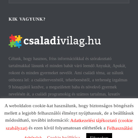
KIK VAGYUNK?
Célunk, hogy hasznos, friss információkkal és szórakoztató
tartalmakkal lássunk el minden babát váró leendő Anyukát, Apukát,
rokont és minden gyermeket nevelőt. Ami családi téma, az nálunk
otthonra lel: a családtervezéstől, teherbeeséstől, a terhesség izgalmas
9 hónapjától kezdve, a megszületett baba és növekvő gyermek
nevelésén át, a családi programokig és számos tartalmas, kreatív
időtöltésig találhatsz cikkeket, infókat. A harmonikus, boldog
A weboldalon cookie-kat használunk, hogy biztonságos böngészés
gyermekkorhoz, gyerekeink testi és lelki egészségéhez az út többek
mellett a legjobb felhasználói élményt nyújthassuk, de a beállításuk
között a szülők megfelelő attitűdje, kíváncsisága, jól informáltsága
módosítható, további információ:
Adatkezelési tájékoztató (cookie
mentén vezet. Reméljük, mi is segítünk ezen az úton!
és ezen kívül folyamatosan elérhetőek a
szabályzat)
Felhasználási
Cookie beállítása
Elfogadom