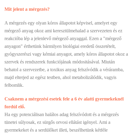
Mit jelent a mérgezés?
A mérgezés egy olyan kóros állapotot képvisel, amelyet egy
mérgező anyag okoz ami keresztülmehalad a szervezeten és ez
reakcióba lép a jelenlevő mérgező anyaggal. Ezen a "mérgező
anyagon" érthetünk bármilyen biológiai eredetű összetételt,
gyógyszerészi vagy kémiai anyagot, amely kóros állapotot okoz a
szervek és rendszerek funkciójának módositásával. Miután
behatol a szervezetbe, a toxikus anyag felszívódik a véráramba,
majd elterjed az egész testben, ahol metabolizálódik, vagyis
felbomlik.
Csaknem a mérgezési esetek fele a 6 év alatti gyermekeknél
fordúl elő.
Ha egy potenciálisan halálos adag felszívódott és a mérgezés
tünetei súlyosak, ez sürgős orvosi ellátást igényel. Ami a
gyermekeket és a serdülőket illeti, beszélhetünk kétféle