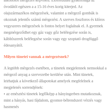
alkoholos mérgezés képviseli. Előfordulási gyakorisága az
óvodától egészen a a 15-16 éves korig kiterjed. Az
olajszármazékos mérgezések, valamint a mérgező gombák is
okoznak jelentős számú mérgezést. A szerves foszforos és klóros
vegyszeres mérgezések is fontos helyet foglalnak el. A gyermek
megmérgeződhet egy gáz vagy gőz belélegzése során is,
kábítószerek belélegzése során vagy egy szoptató drogfüggő
édesanyától.
Milyen tünetei vannak a mérgezésnek?
A legtöbb mérgezés esetében, a tünetek megjelennek nemsokkal a
mérgező anyag a szervezetbe kerülése után. Mint tünetek,
leirhatjuk a következő állapotokat amelyek megfelelnek a
megjelenés sorrendjének:
• az emésztési tünetek legfőképp a hányingerben mutatkoznak,
mint a hányás, hasi fájdalom, gyomor-bélrendszeri vérzés vagy
hasmenés