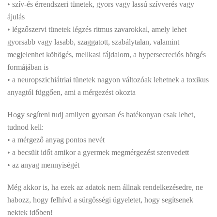
• szív-és érrendszeri tünetek, gyors vagy lassú szívverés vagy
ájulás
• légzőszervi tünetek légzés ritmus zavarokkal, amely lehet
gyorsabb vagy lasabb, szaggatott, szabálytalan, valamint
megjelenhet köhögés, mellkasi fájdalom, a hypersecreciós hörgés
formájában is
• a neuropszichiátriai tünetek nagyon változóak lehetnek a toxikus
anyagtól függően, ami a mérgezést okozta
Hogy segíteni tudj amilyen gyorsan és hatékonyan csak lehet,
tudnod kell:
• a mérgező anyag pontos nevét
• a becsült időt amikor a gyermek megmérgezést szenvedett
• az anyag mennyiségét
Még akkor is, ha ezek az adatok nem állnak rendelkezésedre, ne
habozz, hogy felhívd a sürgősségi ügyeletet, hogy segítsenek
nektek időben!