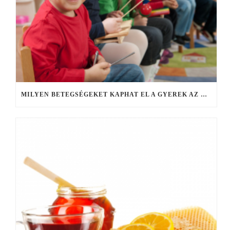
MILYEN BETEGSÉGEKET KAPHAT EL A GYEREK AZ ÓVODÁBAN, ISKOLÁBAN?