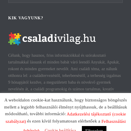
KIK VAGYUNK?
Célunk, hogy hasznos, friss információkkal és szórakoztató
tartalmakkal lássunk el minden babát váró leendő Anyukát, Apukát,
rokont és minden gyermeket nevelőt. Ami családi téma, az nálunk
otthonra lel: a családtervezéstől, teherbeeséstől, a terhesség izgalmas
9 hónapjától kezdve, a megszületett baba és növekvő gyermek
nevelésén át, a családi programokig és számos tartalmas, kreatív
időtöltésig találhatsz cikkeket, infókat. A harmonikus, boldog
A weboldalon cookie-kat használunk, hogy biztonságos böngészés
gyermekkorhoz, gyerekeink testi és lelki egészségéhez az út többek
mellett a legjobb felhasználói élményt nyújthassuk, de a beállításuk
között a szülők megfelelő attitűdje, kíváncsisága, jól informáltsága
módosítható, további információ:
Adatkezelési tájékoztató (cookie
mentén vezet. Reméljük, mi is segítünk ezen az úton!
és ezen kívül folyamatosan elérhetőek a
szabályzat)
Felhasználási
Cookie beállítása
Elfogadom
feltételek