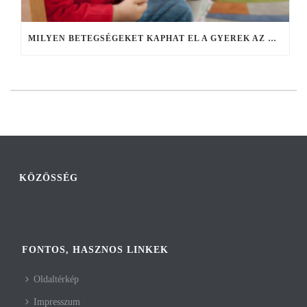
MILYEN BETEGSÉGEKET KAPHAT EL A GYEREK AZ ÓVODÁBAN, ISKOLÁBAN?
KÖZÖSSÉG
FONTOS, HASZNOS LINKEK
Oldaltérkép
Impresszum