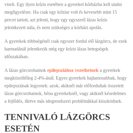
viseli. Egy ilyen krízis esetében a gyereket kórházba kell utalni
megfigyelésre. Ha csak egy krízise volt és kevesebb mint 15
percet tartott, azt jelenti, hogy egy egyszerű lázas krízis
jelentkezett nála, és nem szükséges a kórházi apolás.
A gyerekek többségénél csak egyszer fordul elő lázgörcs, de ezek
harmadánál jelentkezik még egy krízis lázas betegségek
időszakában.
A lázas görcsrohamok
epilepsziához vezethetnek
a gyerekek
megközelítőleg 2-4%-ánál. Egyes gyerekek hajlamosabbak, hogy
epilepsziásak legyenek: azok, akiknél már előfordultak összetett
lázas görcsrohamok, béna gyerekeknél, vagy akiknél késedelmes
a fejlődés, illetve más idegrendszeri problémákkal küszködnek.
TENNIVALÓ LÁZGÖRCS
ESETÉN