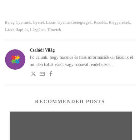
Beteg Gyermek
Gyerek Lázas
Gyermekbetegségek
Kezelés
Kisgyerekek
,
,
,
,
,
Lázcsillapítás
Lázgörcs
Tünetek
,
,
Családi Világ
Fő célunk, hogy hasznos és friss információkkal lássunk el
minden babát várót vagy babával rendelkezőt...
RECOMMENDED POSTS