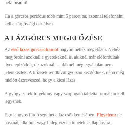
neki beadni!
Ha a görcsös periódus több mint 5 percet tar, azonnal telefonálni
kell a sürgősségi osztályra.
A LÁZGÖRCS MEGELŐZÉSE
Az
első lázas görcsrohamot
nagyon nehéz megelőzni. Nehéz
megjósolni azoknál a gyerekeknél is, akiknél már előfordultak
ilyen epizódok, de azoknál is, akiknél még egyáltalán nem
jelentkeztek. A krízisek rendkívül gyorsan kezdődnek, néha még
mielőtt észreveszed, hogy a kicsi lázas.
A gyógyszerek folyékony vagy szopogató tabletta formában kell
legyenek.
Egy langyos fürdő segíthet a láz csökkentésében.
Figyelem:
ne
használj alkoholt vagy hideg vizet a tünetek csillapítására!