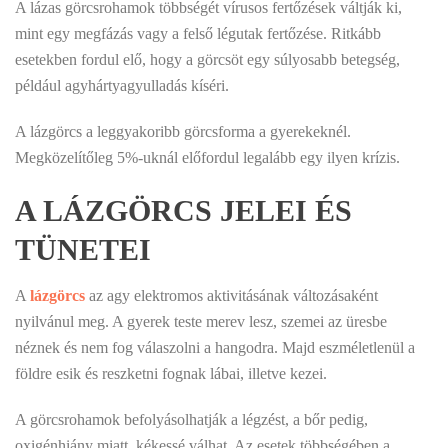
A lázas görcsrohamok többségét vírusos fertőzések váltják ki,
mint egy megfázás vagy a felső légutak fertőzése. Ritkább
esetekben fordul elő, hogy a görcsöt egy súlyosabb betegség,
például agyhártyagyulladás kíséri.
A lázgörcs a leggyakoribb görcsforma a gyerekeknél.
Megközelítőleg 5%-uknál előfordul legalább egy ilyen krízis.
A LÁZGÖRCS JELEI ÉS
TÜNETEI
A
lázgörcs
az agy elektromos aktivitásának változásaként
nyilvánul meg. A gyerek teste merev lesz, szemei az üresbe
néznek és nem fog válaszolni a hangodra. Majd eszméletlenül a
földre esik és reszketni fognak lábai, illetve kezei.
A görcsrohamok befolyásolhatják a légzést, a bőr pedig,
oxigénhiány miatt, kékessé válhat. Az esetek többségében a