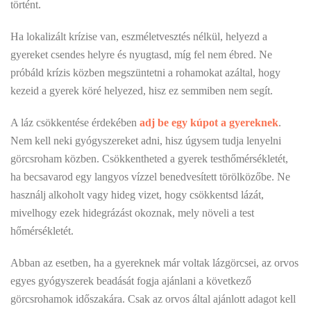
történt.
Ha lokalizált krízise van, eszméletvesztés nélkül, helyezd a
gyereket csendes helyre és nyugtasd, míg fel nem ébred. Ne
próbáld krízis közben megszüntetni a rohamokat azáltal, hogy
kezeid a gyerek köré helyezed, hisz ez semmiben nem segít.
A láz csökkentése érdekében
adj be egy kúpot a gyereknek
.
Nem kell neki gyógyszereket adni, hisz úgysem tudja lenyelni
görcsroham közben. Csökkentheted a gyerek testhőmérsékletét,
ha becsavarod egy langyos vízzel benedvesített törölközőbe. Ne
használj alkoholt vagy hideg vizet, hogy csökkentsd lázát,
mivelhogy ezek hidegrázást okoznak, mely növeli a test
hőmérsékletét.
Abban az esetben, ha a gyereknek már voltak lázgörcsei, az orvos
egyes gyógyszerek beadását fogja ajánlani a következő
görcsrohamok időszakára. Csak az orvos által ajánlott adagot kell