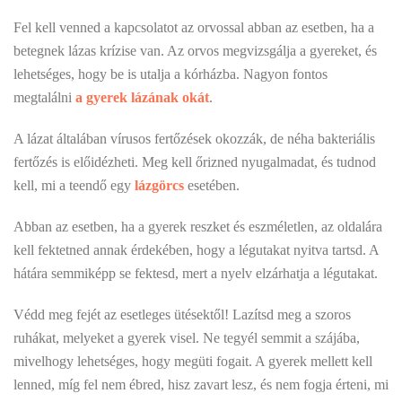
Fel kell venned a kapcsolatot az orvossal abban az esetben, ha a
betegnek lázas krízise van. Az orvos megvizsgálja a gyereket, és
lehetséges, hogy be is utalja a kórházba. Nagyon fontos
megtalálni
a gyerek lázának okát
.
A lázat általában vírusos fertőzések okozzák, de néha bakteriális
fertőzés is előidézheti. Meg kell őrizned nyugalmadat, és tudnod
kell, mi a teendő egy
lázgörcs
esetében.
Abban az esetben, ha a gyerek reszket és eszméletlen, az oldalára
kell fektetned annak érdekében, hogy a légutakat nyitva tartsd. A
hátára semmiképp se fektesd, mert a nyelv elzárhatja a légutakat.
Védd meg fejét az esetleges ütésektől! Lazítsd meg a szoros
ruhákat, melyeket a gyerek visel. Ne tegyél semmit a szájába,
mivelhogy lehetséges, hogy megüti fogait. A gyerek mellett kell
lenned, míg fel nem ébred, hisz zavart lesz, és nem fogja érteni, mi