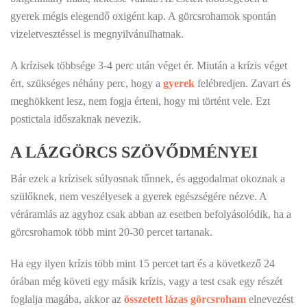
gyerek mégis elegendő oxigént kap. A görcsrohamok spontán
vizeletvesztéssel is megnyilvánulhatnak.
A krízisek többsége 3-4 perc után véget ér. Miután a krízis véget
ért, szükséges néhány perc, hogy a
gyerek
felébredjen. Zavart és
meghökkent lesz, nem fogja érteni, hogy mi történt vele. Ezt
postictala időszaknak nevezik.
A LÁZGÖRCS SZÖVŐDMÉNYEI
Bár ezek a krízisek súlyosnak tűnnek, és aggodalmat okoznak a
szülőknek, nem veszélyesek a gyerek egészségére nézve. A
véráramlás az agyhoz csak abban az esetben befolyásolódik, ha a
görcsrohamok több mint 20-30 percet tartanak.
Ha egy ilyen krízis több mint 15 percet tart és a következő 24
órában még követi egy másik krízis, vagy a test csak egy részét
foglalja magába, akkor az
összetett lázas görcsroham
elnevezést