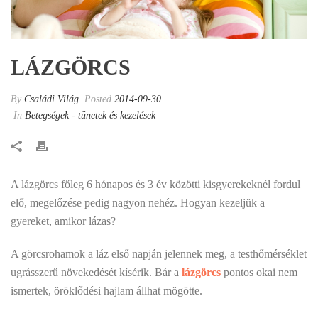
LÁZGÖRCS
By
Családi Világ
Posted
2014-09-30
In
Betegségek - tünetek és kezelések
A lázgörcs főleg 6 hónapos és 3 év közötti kisgyerekeknél fordul
elő, megelőzése pedig nagyon nehéz. Hogyan kezeljük a
gyereket, amikor lázas?
A görcsrohamok a láz első napján jelennek meg, a testhőmérséklet
ugrásszerű növekedését kísérik. Bár a
lázgörcs
pontos okai nem
ismertek, öröklődési hajlam állhat mögötte.