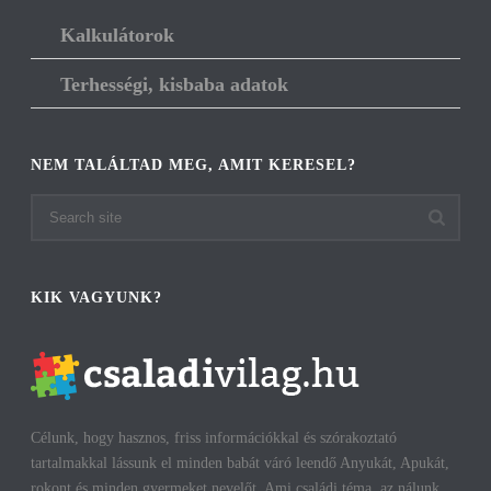
Kalkulátorok
Terhességi, kisbaba adatok
NEM TALÁLTAD MEG, AMIT KERESEL?
KIK VAGYUNK?
Célunk, hogy hasznos, friss információkkal és szórakoztató
tartalmakkal lássunk el minden babát váró leendő Anyukát, Apukát,
rokont és minden gyermeket nevelőt. Ami családi téma, az nálunk