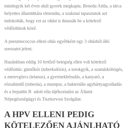
mindegyik két éven aluli gyerek megkapta. Beneda Attila, a tárca
helyettes államtitkára elmondta, a szakmai tapasztatok azt
indokolták, hogy ezt az oltást is iktassák be a kötelező
védőoltások közé.
A pneumococcus elleni oltás egyébként egy 3 oltásból álló
sorozatot jelent.
Hazánkban eddig 10 fertőző betegség ellen volt kötelező
védőoltás: gümőkór (tuberkulózis), a torokgyík, a szamárköhögés,
a merevgörcs (tetanus), a gyermekbénulás, a kanyaró, a
rózsahimlő (rubeola), a mumpsz, a bakteriális agyhártyagyulladás
és a hepatitis B  adott róla tájékoztatást az Állami
Népegészségügyi és Tisztiorvosi Szolgálat.
A HPV ELLENI PEDIG
KÖTELEZŐEN AJÁNLHATÓ