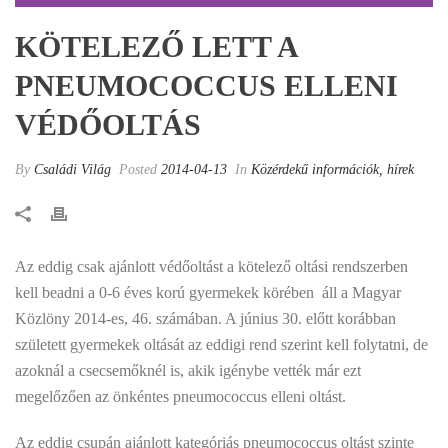
KÖTELEZŐ LETT A
PNEUMOCOCCUS ELLENI
VÉDŐOLTÁS
By
Családi Világ
Posted
2014-04-13
In
Közérdekű információk, hírek
Az eddig csak ajánlott védőoltást a kötelező oltási rendszerben
kell beadni a 0-6 éves korú gyermekek körében  áll a Magyar
Közlöny 2014-es, 46. számában. A június 30. előtt korábban
született gyermekek oltását az eddigi rend szerint kell folytatni, de
azoknál a csecsemőknél is, akik igénybe vették már ezt
megelőzően az önkéntes pneumococcus elleni oltást.
Az eddig csupán ajánlott kategóriás pneumococcus oltást szinte