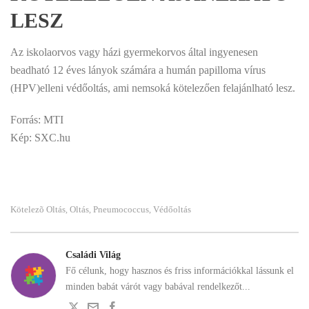
LESZ
Az iskolaorvos vagy házi gyermekorvos által ingyenesen
beadható 12 éves lányok számára a humán papilloma vírus
(HPV)elleni védőoltás, ami nemsoká kötelezően felajánlható lesz.
Forrás: MTI
Kép: SXC.hu
Kötelezõ Oltás
Oltás
Pneumococcus
Védőoltás
,
,
,
Családi Világ
Fő célunk, hogy hasznos és friss információkkal lássunk el
minden babát várót vagy babával rendelkezőt...