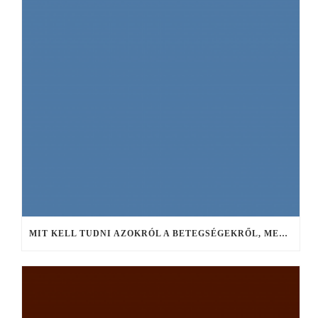
MIT KELL TUDNI AZOKRÓL A BETEGSÉGEKRŐL, MELYEK LEGINKÁBB KÖZÖSSÉGEN BELÜL FERTŐZNEK?