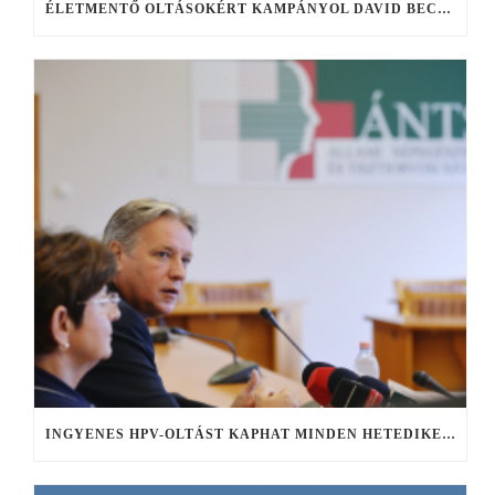
ÉLETMENTŐ OLTÁSOKÉRT KAMPÁNYOL DAVID BECKHAM
INGYENES HPV-OLTÁST KAPHAT MINDEN HETEDIKES LÁNY ŐSZTŐL