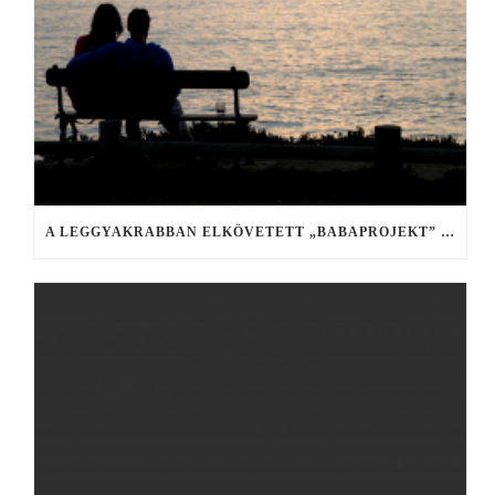
A LEGGYAKRABBAN ELKÖVETETT „BABAPROJEKT” HIBÁK