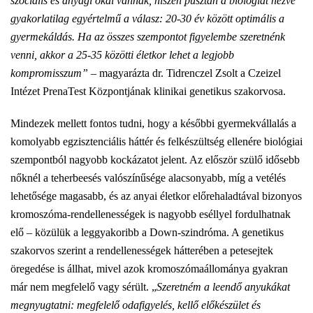
szociális és anyagi okai vannak, hiszen pusztán a biológiát nézve
gyakorlatilag egyértelmű a válasz: 20-30 év között optimális a
gyermekáldás. Ha az összes szempontot figyelembe szeretnénk
venni, akkor a 25-35 közötti életkor lehet a legjobb
kompromisszum”
– magyarázta dr. Tidrenczel Zsolt a Czeizel
Intézet PrenaTest Központjának
klinikai genetikus szakorvosa.
Mindezek mellett fontos tudni, hogy a későbbi gyermekvállalás a
komolyabb egzisztenciális háttér és felkészültség ellenére biológiai
szempontból nagyobb kockázatot jelent. Az először szülő idősebb
nőknél a teherbeesés valószínűsége alacsonyabb, míg a vetélés
lehetősége magasabb, és az anyai életkor előrehaladtával bizonyos
kromoszóma-rendellenességek is nagyobb eséllyel fordulhatnak
elő – közülük a leggyakoribb a Down-szindróma. A genetikus
szakorvos szerint a rendellenességek hátterében a petesejtek
öregedése is állhat, mivel azok kromoszómaállománya gyakran
már nem megfelelő vagy sérült.
„
Szeretném a leendő anyukákat
megnyugtatni: megfelelő odafigyelés, kellő előkészület és