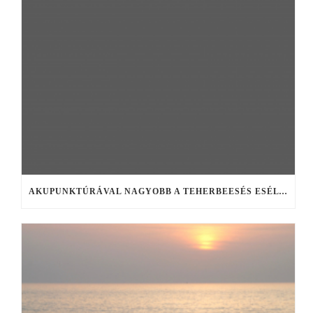
AKUPUNKTÚRÁVAL NAGYOBB A TEHERBEESÉS ESÉLYE