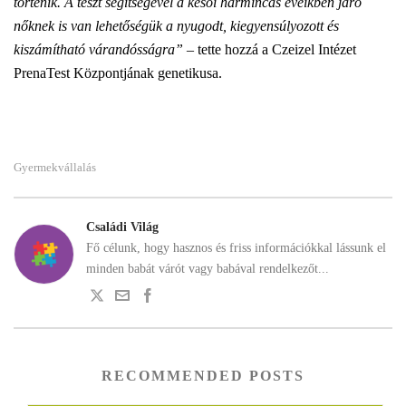
történik. A teszt segítségével a késői harmincas éveikben járó
nőknek is van lehetőségük a nyugodt, kiegyensúlyozott és
kiszámítható várandósságra”
– tette hozzá a Czeizel Intézet
PrenaTest Központjának genetikusa.
Gyermekvállalás
Családi Világ
Fő célunk, hogy hasznos és friss információkkal lássunk el
minden babát várót vagy babával rendelkezőt...
RECOMMENDED POSTS