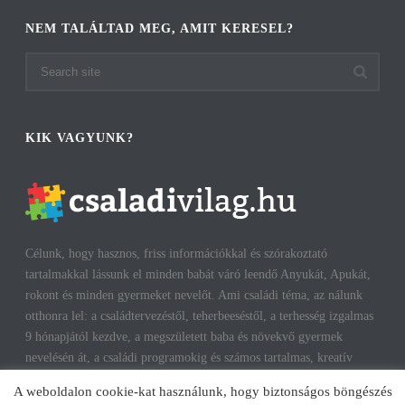
NEM TALÁLTAD MEG, AMIT KERESEL?
KIK VAGYUNK?
Célunk, hogy hasznos, friss információkkal és szórakoztató
tartalmakkal lássunk el minden babát váró leendő Anyukát, Apukát,
rokont és minden gyermeket nevelőt. Ami családi téma, az nálunk
otthonra lel: a családtervezéstől, teherbeeséstől, a terhesség izgalmas
9 hónapjától kezdve, a megszületett baba és növekvő gyermek
nevelésén át, a családi programokig és számos tartalmas, kreatív
időtöltésig találhatsz cikkeket, infókat. A harmonikus, boldog
A weboldalon cookie-kat használunk, hogy biztonságos böngészés
gyermekkorhoz, gyerekeink testi és lelki egészségéhez az út többek