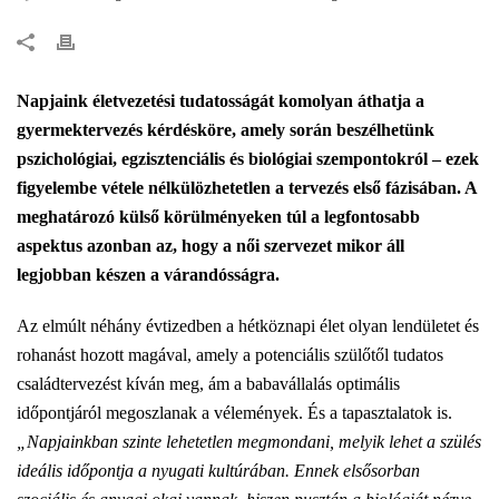
Napjaink életvezetési tudatosságát komolyan áthatja a
gyermektervezés kérdésköre, amely során beszélhetünk
pszichológiai, egzisztenciális és biológiai szempontokról – ezek
figyelembe vétele nélkülözhetetlen a tervezés első fázisában. A
meghatározó külső körülményeken túl a legfontosabb
aspektus azonban az, hogy a női szervezet mikor áll
legjobban készen a várandósságra.
Az elmúlt néhány évtizedben a hétköznapi élet olyan lendületet és
rohanást hozott magával, amely a potenciális szülőtől tudatos
családtervezést kíván meg, ám a babavállalás optimális
időpontjáról megoszlanak a vélemények. És a tapasztalatok is.
„Napjainkban szinte lehetetlen megmondani, melyik lehet a szülés
ideális időpontja a nyugati kultúrában. Ennek elsősorban