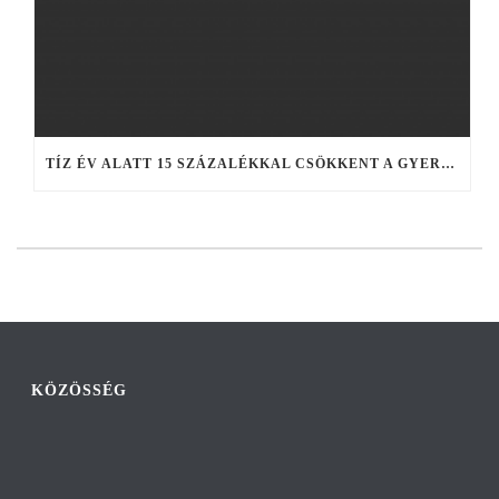
TÍZ ÉV ALATT 15 SZÁZALÉKKAL CSÖKKENT A GYEREKEK SZÁMA
KÖZÖSSÉG