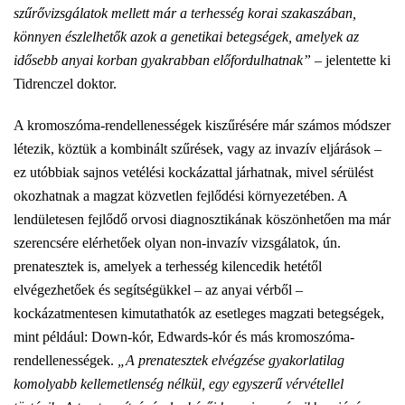
szűrővizsgálatok mellett már a terhesség korai szakaszában,
könnyen észlelhetők azok a genetikai betegségek, amelyek az
idősebb anyai korban gyakrabban előfordulhatnak”
– jelentette ki
Tidrenczel doktor.
A kromoszóma-rendellenességek kiszűrésére már számos módszer
létezik, köztük a kombinált szűrések, vagy az invazív eljárások –
ez utóbbiak sajnos vetélési kockázattal járhatnak, mivel sérülést
okozhatnak a magzat közvetlen fejlődési környezetében. A
lendületesen fejlődő orvosi diagnosztikának köszönhetően ma már
szerencsére elérhetőek olyan non-invazív vizsgálatok, ún.
prenatesztek is, amelyek a terhesség kilencedik hetétől
elvégezhetőek és segítségükkel – az anyai vérből –
kockázatmentesen kimutathatók az esetleges magzati betegségek,
mint például: Down-kór, Edwards-kór és más kromoszóma-
rendellenességek.
„A prenatesztek elvégzése gyakorlatilag
komolyabb kellemetlenség nélkül, egy egyszerű vérvétellel