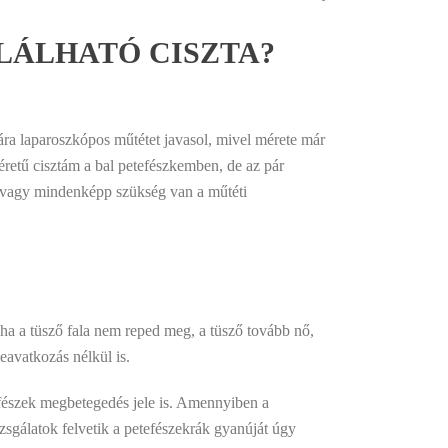
LÁLHATÓ CISZTA?
ára laparoszkópos műtétet javasol, mivel mérete már
éretű cisztám a bal petefészkemben, de az pár
ik vagy mindenképp szükség van a műtéti
a a tüsző fala nem reped meg, a tüsző tovább nő,
eavatkozás nélkül is.
efészek megbetegedés jele is. Amennyiben a
izsgálatok felvetik a petefészekrák gyanúját úgy