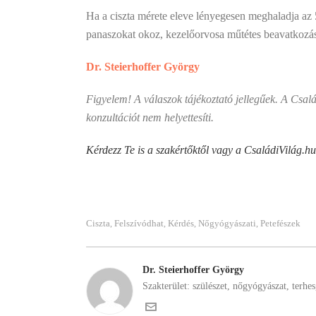
Ha a ciszta mérete eleve lényegesen meghaladja az 5
panaszokat okoz, kezelőorvosa műtétes beavatkozás
Dr. Steierhoffer György
Figyelem! A válaszok tájékoztató jellegűek. A Csal
konzultációt nem helyettesíti.
Kérdezz Te is a szakértőktől vagy a CsaládiVilág.h
Ciszta
Felszívódhat
Kérdés
Nőgyógyászati
Petefészek
,
,
,
,
Dr. Steierhoffer György
Szakterület: szülészet, nőgyógyászat, terh