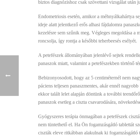
biztos diagnózishoz csak szövettani vizsgálat után 
Endometriosis esetén, amikor a méhnyálkahártya sej
ideje alatt jelentkező erős alhasi fájdalomra panas
kezelésre sem szűnik meg. Végleges megoldása a mű
roncsolja, így rontja a későbbi teherbeesés esélyét.
A petefészek állományában jelenlévő sejtek rendelle
panaszok miatt, valamint a petefészekben történő tér
Bebizonyosodott, hogy az 5 centiméternél nem nagy
páciens teljesen panaszmentes, akár ennél nagyobb 
ekkor talált lelet alapján döntünk a további teendő
panaszok esetleg a ciszta csavarodására, növekedésé
Gyógyszeres terápia önmagában a petefészek cisztá
nem tüntethető el. Ha Ön fogamzásgátló tablettát sz
ciszták eleve ritkábban alakulnak ki fogamzásgátló t