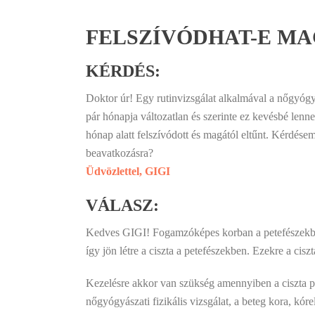
FELSZÍVÓDHAT-E MA
KÉRDÉS:
Doktor úr! Egy rutinvizsgálat alkalmával a nőgyógyá
pár hónapja változatlan és szerinte ez kevésbé lenn
hónap alatt felszívódott és magától eltűnt. Kérdés
beavatkozásra?
Üdvözlettel, GIGI
VÁLASZ:
Kedves GIGI! Fogamzóképes korban a petefészekben 
így jön létre a ciszta a petefészekben. Ezekre a cis
Kezelésre akkor van szükség amennyiben a ciszta pa
nőgyógyászati fizikális vizsgálat, a beteg kora, kór