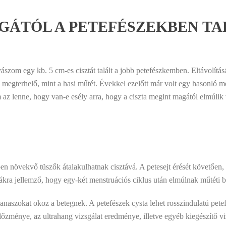
GÁTÓL A PETEFÉSZEKBEN TA
szom egy kb. 5 cm-es cisztát talált a jobb petefészkemben. Eltávolítás
e megterhelő, mint a hasi műtét. Évekkel ezelőtt már volt egy hasonló m
em az lenne, hogy van-e esély arra, hogy a ciszta megint magától elmúl
növekvő tüszők átalakulhatnak cisztává. A petesejt érését követően, h
ztákra jellemző, hogy egy-két menstruációs ciklus után elmúlnak műtéti b
naszokat okoz a betegnek. A petefészek cysta lehet rosszindulatú pet
előzménye, az ultrahang vizsgálat eredménye, illetve egyéb kiegészítő v