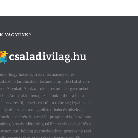
IK VAGYUNK?
unk, hogy hasznos, friss információkkal és
rakoztató tartalmakkal lássunk el minden babát váró
ndő Anyukát, Apukát, rokont és minden gyermeket
előt. Ami családi téma, az nálunk otthonra lel: a
ládtervezéstől, teherbeeséstől, a terhesség izgalmas 9
apjától kezdve, a megszületett baba és növekvő
rmek nevelésén át, a családi programokig és számos
talmas, kreatív időtöltésig találhatsz cikkeket, infókat.
armonikus, boldog gyermekkorhoz, gyerekeink testi