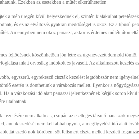
juthatunk. Ezekben az esetekben a műtét elkerülhetetlen.
tek a méh üregén kívül helyezkednek el, szintén kialakulhat petefésze
zkodnak, és ez az elváltozás gyakran meddőséget is okoz. Ez a típusú p
tét. Amennyiben nem okoz panaszt, akkor is érdemes műtéti úton eltávo
nes fejlődésnek köszönhetően jön létre az úgynevezett dermoid tömlő. E
foglalása miatt orvosilag indokolt és javasolt. Az alkalmazott kezelés a
obb, egyszerű, egyrekeszű ciszták kezelést legtöbbször nem igényelnek
tömlő esetén is dönthetünk a várakozás mellett. Ilyenkor a nőgyógyásza
ről. Ha a várakozási idő alatt panaszai jelentkeznének kérjük soron kív
re utalhatnak.
k kezelésére nem alkalmas, csupán az esetleges társuló panaszok megs
ed, annak szedését nem kell abbahagynia, a megfigyelési idő alatt tová
ablettát szedő nők körében, sőt felismert ciszta mellett kezdett fogamzás