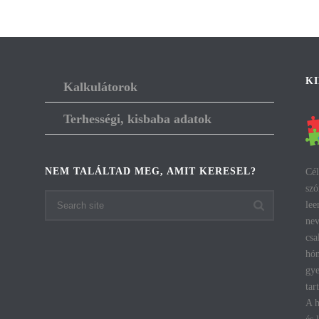
K
Kalkulátorok
Terhességi, kisbaba adatok
NEM TALÁLTAD MEG, AMIT KERESEL?
Cél
szó
lee
nev
csa
hón
gye
tar
A h