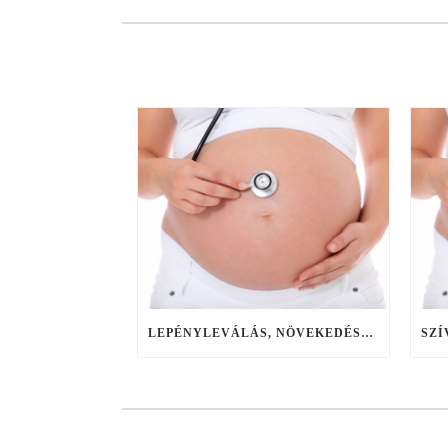
LEPÉNYLEVÁLÁS, NÖVEKEDÉSI LEMARADÁS, AGYKÁROSODÁS