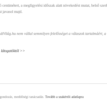
 centimétert, a megfigyelési időszak alatt növekedést mutat, belső szer
t javasol majd.
ádiVilág.hu nem vállal semmilyen felelősséget a válaszok tartalmáért, 
u látogatóktól >>
esgondozás, meddőségi tanácsadás.
Tovább a szakértői adatlapra