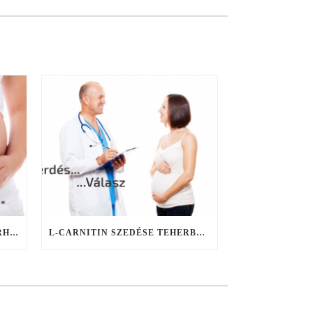
MILYEN HATÁSSAL VAN A TERHESSÉGRE A CICKAFARKFŰ TEA FOGYASZTÁSA? – KÉRDÉS-VÁLASZ
L-CARNITIN SZEDÉSE TEHERBEESÉS ELŐTT – KÉRDÉS-VÁLASZ