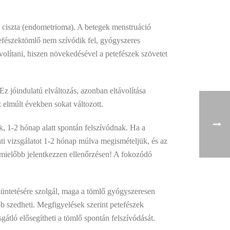
k ciszta (endometrioma). A betegek menstruáció
etefészektömlő nem szívódik fel, gyógyszeres
lítani, hiszen növekedésével a petefészek szövetet
z jóindulatú elváltozás, azonban eltávolítása
z elmúlt években sokat változott.
, 1-2 hónap alatt spontán felszívódnak. Ha a
ti vizsgálatot 1-2 hónap múlva megismételjük, és az
ül mielőbb jelentkezzen ellenőrzésen! A fokozódó
züntetésére szolgál, maga a tömlő gyógyszeresen
bb szedheti. Megfigyelések szerint petefészek
gátló elősegítheti a tömlő spontán felszívódását.